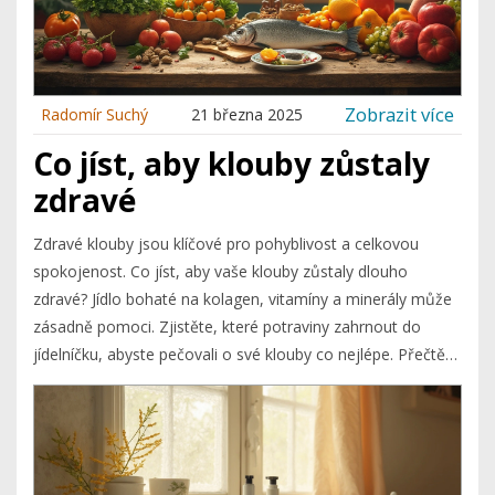
Zobrazit více
Radomír Suchý
21 března 2025
Co jíst, aby klouby zůstaly
zdravé
Zdravé klouby jsou klíčové pro pohyblivost a celkovou
spokojenost. Co jíst, aby vaše klouby zůstaly dlouho
zdravé? Jídlo bohaté na kolagen, vitamíny a minerály může
zásadně pomoci. Zjistěte, které potraviny zahrnout do
jídelníčku, abyste pečovali o své klouby co nejlépe. Přečtěte
si o těch správných krocích ke zdraví kloubů.