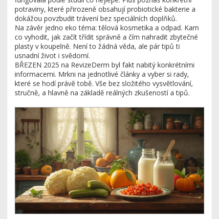
potraviny, které přirozeně obsahují probiotické bakterie a
dokážou povzbudit trávení bez speciálních doplňků.
Na závěr jedno eko téma: tělová kosmetika a odpad. Kam
co vyhodit, jak začít třídit správně a čím nahradit zbytečné
plasty v koupelně. Není to žádná věda, ale pár tipů ti
usnadní život i svědomí.
BŘEZEN 2025 na RevizeDerm byl fakt nabitý konkrétními
informacemi. Mrkni na jednotlivé články a vyber si rady,
které se hodí právě tobě. Vše bez složitého vysvětlování,
stručně, a hlavně na základě reálných zkušeností a tipů.