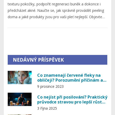
texturu pokožky, podpořit regeneraci buněk a dokonce i
předcházet akné. Naučte se, jak správně provádět peeling
doma a jaké produkty jsou pro vaši pleť nejlepší. Objevte
rozdíly mezi různými typy peelingu a zjistěte, jak zachovat
pleť čistou a svěží.
NEDÁVNÝ PŘÍSPĚVEK
Co znamenají červené fleky na
obličeji? Porozumění příčinám a
řešením
9 prosince 2023
Co nejíst při posilování? Praktický
průvodce stravou pro lepší růst
svalů
3 října 2025