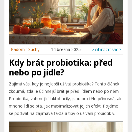
Zobrazit více
Radomír Suchý
14 března 2025
Kdy brát probiotika: před
nebo po jídle?
Zajímá vás, kdy je nejlepší užívat probiotika? Tento článek
zkoumá, zda je účinnější brát je před jídlem nebo po něm.
Probiotika, zahrnující laktobacily, jsou pro tělo přínosná, ale
mnoho lidí se ptá, jak maximalizovat jejich efekt. Pojďme
se podívat na zajímavá fakta a tipy o užívání probiotik v
souvislosti s jídlem. Možná budete překvapeni, jak
konkrétní načasování může ovlivnit výsledky.