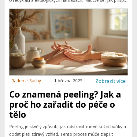
o recyklaci a ekologických náhradách. Naučte se, jak přispět
k čistší planetě tím, že budete správně třídit kosmetický
odpad.
Zobrazit více
Radomír Suchý
1 března 2025
Co znamená peeling? Jak a
proč ho zařadit do péče o
tělo
Peeling je skvělý způsob, jak odstranit mrtvé kožní buňky a
dodat pleti zdravý vzhled. Tento proces může zlepšit