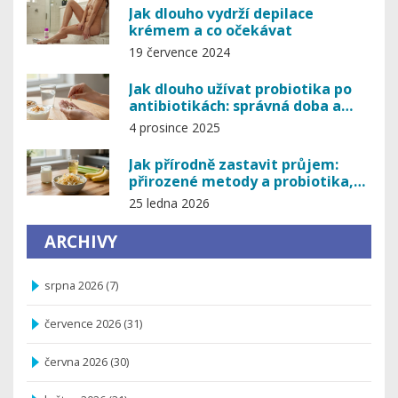
Jak dlouho vydrží depilace
krémem a co očekávat
19 července 2024
Jak dlouho užívat probiotika po
antibiotikách: správná doba a
tipy pro obnovu střevní
4 prosince 2025
mikroflóry
Jak přírodně zastavit průjem:
přirozené metody a probiotika,
které skutečně pomáhají
25 ledna 2026
ARCHIVY
srpna 2026
(7)
července 2026
(31)
června 2026
(30)