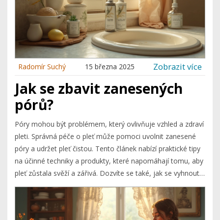
Zobrazit více
Radomír Suchý
15 března 2025
Jak se zbavit zanesených
pórů?
Póry mohou být problémem, který ovlivňuje vzhled a zdraví
pleti. Správná péče o pleť může pomoci uvolnit zanesené
póry a udržet pleť čistou. Tento článek nabízí praktické tipy
na účinné techniky a produkty, které napomáhají tomu, aby
pleť zůstala svěží a zářivá. Dozvíte se také, jak se vyhnout
častým chybám, které mohou ucpání pórů zhoršovat.