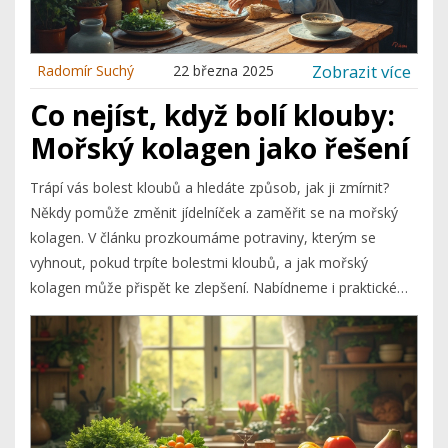
Zobrazit více
Radomír Suchý
22 března 2025
Co nejíst, když bolí klouby:
Mořský kolagen jako řešení
Trápí vás bolest kloubů a hledáte způsob, jak ji zmírnit?
Někdy pomůže změnit jídelníček a zaměřit se na mořský
kolagen. V článku prozkoumáme potraviny, kterým se
vyhnout, pokud trpíte bolestmi kloubů, a jak mořský
kolagen může přispět ke zlepšení. Nabídneme i praktické
tipy, jak mořský kolagen začlenit do stravy a co dalšího
dělat pro úlevu od bolesti.