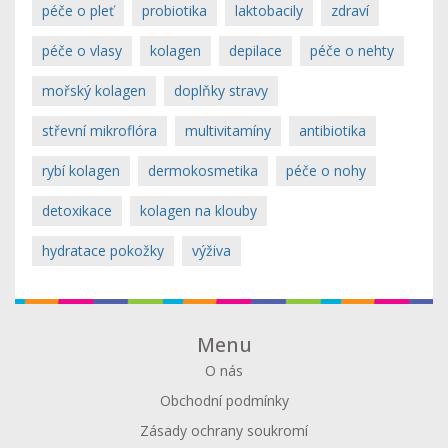
péče o pleť
probiotika
laktobacily
zdraví
péče o vlasy
kolagen
depilace
péče o nehty
mořský kolagen
doplňky stravy
střevní mikroflóra
multivitamíny
antibiotika
rybí kolagen
dermokosmetika
péče o nohy
detoxikace
kolagen na klouby
hydratace pokožky
výživa
Menu
O nás
Obchodní podmínky
Zásady ochrany soukromí