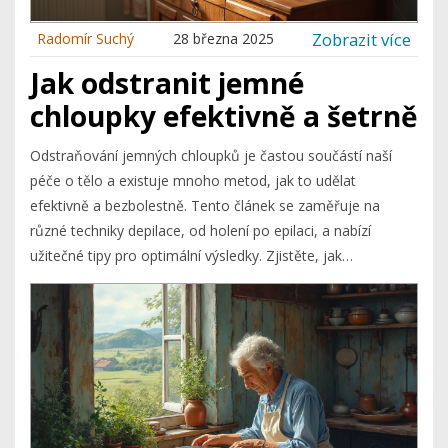
Zobrazit více
Radomír Suchý
28 března 2025
Jak odstranit jemné
chloupky efektivně a šetrně
Odstraňování jemných chloupků je častou součástí naší
péče o tělo a existuje mnoho metod, jak to udělat
efektivně a bezbolestně. Tento článek se zaměřuje na
různé techniky depilace, od holení po epilaci, a nabízí
užitečné tipy pro optimální výsledky. Zjistěte, jak
předcházet podráždění pokožky, a seznamte se s
některými méně známými fakty. Naučte se, jak si vybrat
nejlepší způsob pro vaše potřeby a typ pokožky.