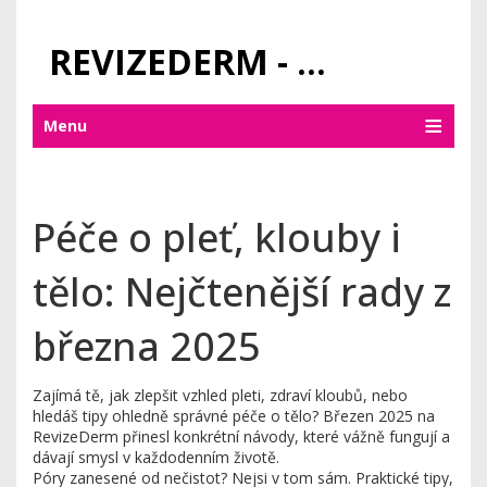
REVIZEDERM - PÉČE O KŮŽI A KOSMETIKA
Menu
Péče o pleť, klouby i
tělo: Nejčtenější rady z
března 2025
Zajímá tě, jak zlepšit vzhled pleti, zdraví kloubů, nebo
hledáš tipy ohledně správné péče o tělo? Březen 2025 na
RevizeDerm přinesl konkrétní návody, které vážně fungují a
dávají smysl v každodenním životě.
Póry zanesené od nečistot? Nejsi v tom sám. Praktické tipy,