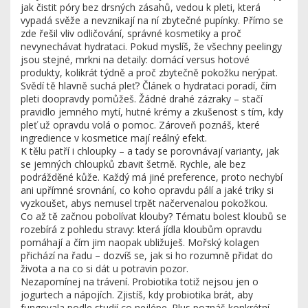
jak čistit póry bez drsných zásahů, vedou k pleti, která
vypadá svěže a nevznikají na ní zbytečné pupínky. Přímo se
zde řešil vliv odličování, správné kosmetiky a proč
nevynechávat hydrataci. Pokud myslíš, že všechny peelingy
jsou stejné, mrkni na detaily: domácí versus hotové
produkty, kolikrát týdně a proč zbytečně pokožku nerýpat.
Svědí tě hlavně suchá pleť? Článek o hydrataci poradí, čím
pleti doopravdy pomůžeš. Žádné drahé zázraky – stačí
pravidlo jemného mytí, hutné krémy a zkušenost s tím, kdy
pleť už opravdu volá o pomoc. Zároveň poznáš, které
ingredience v kosmetice mají reálný efekt.
K tělu patří i chloupky – a tady se porovnávají varianty, jak
se jemných chloupků zbavit šetrně. Rychle, ale bez
podrážděné kůže. Každý má jiné preference, proto nechybí
ani upřímné srovnání, co koho opravdu pálí a jaké triky si
vyzkoušet, abys nemusel trpět načervenalou pokožkou.
Co až tě začnou pobolívat klouby? Tématu bolest kloubů se
rozebírá z pohledu stravy: která jídla kloubům opravdu
pomáhají a čím jim naopak ubližuješ. Mořský kolagen
přichází na řadu – dozvíš se, jak si ho rozumně přidat do
života a na co si dát u potravin pozor.
Nezapomínej na trávení. Probiotika totiž nejsou jen o
jogurtech a nápojích. Zjistíš, kdy probiotika brát, aby
fungovala podle studií co nejlépe. Plus poznáš konkrétní