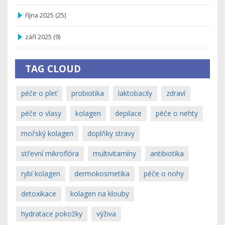
října 2025
(25)
září 2025
(9)
TAG CLOUD
péče o pleť
probiotika
laktobacily
zdraví
péče o vlasy
kolagen
depilace
péče o nehty
mořský kolagen
doplňky stravy
střevní mikroflóra
multivitamíny
antibiotika
rybí kolagen
dermokosmetika
péče o nohy
detoxikace
kolagen na klouby
hydratace pokožky
výživa