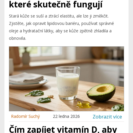
které skutečně fungují
Stará kůže se suší a ztrácí elastitu, ale lze ji změkčit.
Zjistěte, jak opravit lipidovou bariéru, používat správné
oleje a hydratační látky, aby se kůže zpětně zhladila a
obnovila.
Zobrazit více
Radomír Suchý
22 ledna 2026
Čím zapíjet vitamín D, aby