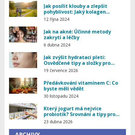
Jak posílit klouby a zlepšit
pohyblivost: Jaký kolagen
pomáhá
12 října 2024
Jak na akné: Účinné metody
zakrytí a léčby
6 dubna 2024
Jak zvýšit hydrataci pleti:
Osvědčené tipy a složky pro
dokonalou pleť
19 července 2026
Předávkování vitamínem C: Co
byste měli vědět
30 listopadu 2024
Který jogurt má nejvíce
probiotik? Srovnání a tipy pro
zdravé střevo
23 dubna 2026
ARCHIVY