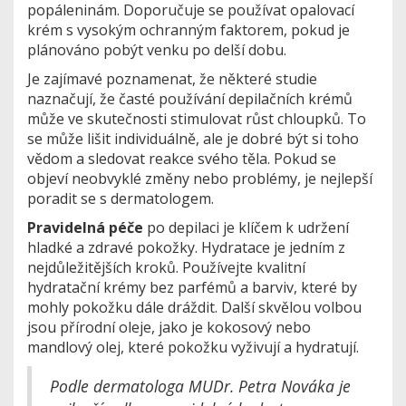
popáleninám. Doporučuje se používat opalovací
krém s vysokým ochranným faktorem, pokud je
plánováno pobýt venku po delší dobu.
Je zajímavé poznamenat, že některé studie
naznačují, že časté používání depilačních krémů
může ve skutečnosti stimulovat růst chloupků. To
se může lišit individuálně, ale je dobré být si toho
vědom a sledovat reakce svého těla. Pokud se
objeví neobvyklé změny nebo problémy, je nejlepší
poradit se s dermatologem.
Pravidelná péče
po depilaci je klíčem k udržení
hladké a zdravé pokožky. Hydratace je jedním z
nejdůležitějších kroků. Používejte kvalitní
hydratační krémy bez parfémů a barviv, které by
mohly pokožku dále dráždit. Další skvělou volbou
jsou přírodní oleje, jako je kokosový nebo
mandlový olej, které pokožku vyživují a hydratují.
Podle dermatologa MUDr. Petra Nováka je