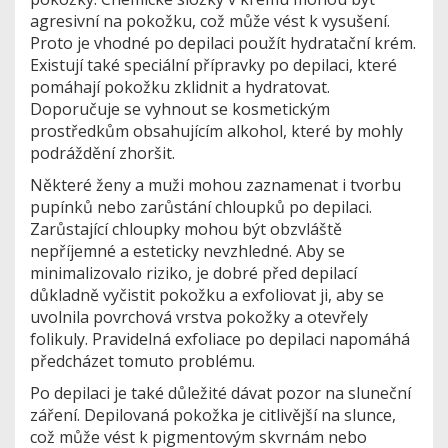
agresivní na pokožku, což může vést k vysušení.
Proto je vhodné po depilaci použít hydratační krém.
Existují také speciální přípravky po depilaci, které
pomáhají pokožku zklidnit a hydratovat.
Doporučuje se vyhnout se kosmetickým
prostředkům obsahujícím alkohol, které by mohly
podráždění zhoršit.
Některé ženy a muži mohou zaznamenat i tvorbu
pupínků nebo zarůstání chloupků po depilaci.
Zarůstající chloupky mohou být obzvláště
nepříjemné a esteticky nevzhledné. Aby se
minimalizovalo riziko, je dobré před depilací
důkladně vyčistit pokožku a exfoliovat ji, aby se
uvolnila povrchová vrstva pokožky a otevřely
folikuly. Pravidelná exfoliace po depilaci napomáhá
předcházet tomuto problému.
Po depilaci je také důležité dávat pozor na sluneční
záření. Depilovaná pokožka je citlivější na slunce,
což může vést k pigmentovým skvrnám nebo