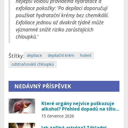
nejlepší volbou pravidelná hydratace a
exfoliace pokožky: 'Po depilaci doporučuji
používat hydratační krémy bez chemikálií.
Exfoliace jednou až dvakrát týdně může
významně snížit riziko zarůstajících
chloupků.'
Štítky:
depilace
depilační krém
holení
odstraňování chloupků
NEDÁVNÝ PŘÍSPĚVEK
Které orgány nejvíce poškozuje
alkohol? Přehled dopadů na tělo a
detoxikace
15 července 2026
Jak začíná artróza? Základní