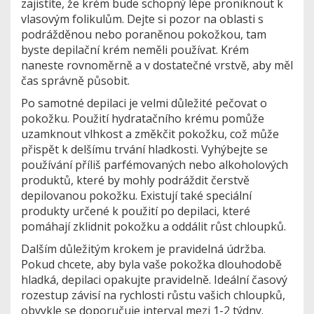
zajistíte, že krém bude schopný lépe proniknout k
vlasovým folikulům. Dejte si pozor na oblasti s
podrážděnou nebo poraněnou pokožkou, tam
byste depilační krém neměli používat. Krém
naneste rovnoměrně a v dostatečné vrstvě, aby měl
čas správně působit.
Po samotné depilaci je velmi důležité pečovat o
pokožku. Použití hydratačního krému pomůže
uzamknout vlhkost a změkčit pokožku, což může
přispět k delšímu trvání hladkosti. Vyhýbejte se
používání příliš parfémovaných nebo alkoholových
produktů, které by mohly podráždit čerstvě
depilovanou pokožku. Existují také speciální
produkty určené k použití po depilaci, které
pomáhají zklidnit pokožku a oddálit růst chloupků.
Dalším důležitým krokem je pravidelná údržba.
Pokud chcete, aby byla vaše pokožka dlouhodobě
hladká, depilaci opakujte pravidelně. Ideální časový
rozestup závisí na rychlosti růstu vašich chloupků,
obvykle se doporučuje interval mezi 1-2 týdny.