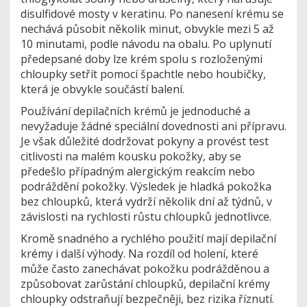
disulfidové mosty v keratinu. Po nanesení krému se
nechává působit několik minut, obvykle mezi 5 až
10 minutami, podle návodu na obalu. Po uplynutí
předepsané doby lze krém spolu s rozloženými
chloupky setřít pomocí špachtle nebo houbičky,
která je obvykle součástí balení.
Používání depilačních krémů je jednoduché a
nevyžaduje žádné speciální dovednosti ani přípravu.
Je však důležité dodržovat pokyny a provést test
citlivosti na malém kousku pokožky, aby se
předešlo případným alergickým reakcím nebo
podráždění pokožky. Výsledek je hladká pokožka
bez chloupků, která vydrží několik dní až týdnů, v
závislosti na rychlosti růstu chloupků jednotlivce.
Kromě snadného a rychlého použití mají depilační
krémy i další výhody. Na rozdíl od holení, které
může často zanechávat pokožku podrážděnou a
způsobovat zarůstání chloupků, depilační krémy
chloupky odstraňují bezpečněji, bez rizika říznutí.