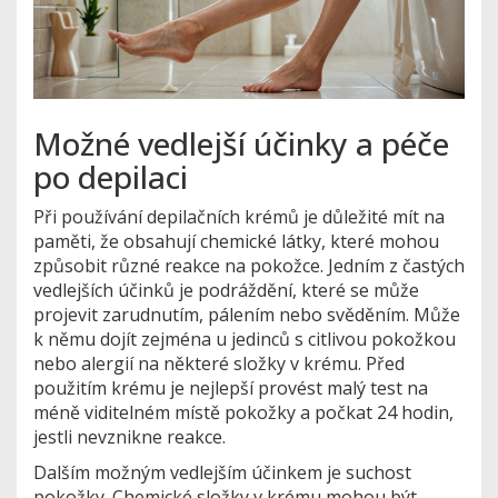
Možné vedlejší účinky a péče
po depilaci
Při používání depilačních krémů je důležité mít na
paměti, že obsahují chemické látky, které mohou
způsobit různé reakce na pokožce. Jedním z častých
vedlejších účinků je podráždění, které se může
projevit zarudnutím, pálením nebo svěděním. Může
k němu dojít zejména u jedinců s citlivou pokožkou
nebo alergií na některé složky v krému. Před
použitím krému je nejlepší provést malý test na
méně viditelném místě pokožky a počkat 24 hodin,
jestli nevznikne reakce.
Dalším možným vedlejším účinkem je suchost
pokožky. Chemické složky v krému mohou být