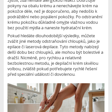
zjistili, zda nemáte alergickou reakci. Dodržujte
pokyny na obalu krému a nenechávejte krém na
pokožce déle, než je doporučeno, aby nedošlo k
podráždění nebo popálení pokožky. Po odstranění
krému pokožku důkladně omyjte vlažnou vodou
bez použití mýdla a naneste hydratační krém.
Pokud hledáte dlouhodobější výsledky, můžete
zvážit jiné metody odstraňování chloupků, jako je
epilace či laserová depilace. Tyto metody nabízejí
delší dobu bez chloupků, ale mohou být bolestivé a
dražší. Nicméně, pro rychlou a relativně
bezbolestnou metodu, je depilační krém skvělou
volbou, zvláště pokud potřebujete rychlé řešení
před speciální událostí či dovolenou.