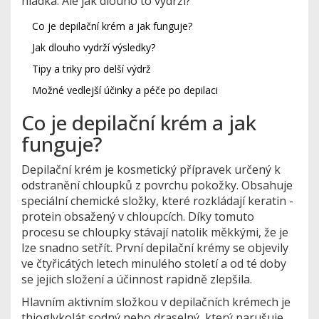
hladká. Ale jak dlouho to vydrží?
Co je depilační krém a jak funguje?
Jak dlouho vydrží výsledky?
Tipy a triky pro delší výdrž
Možné vedlejší účinky a péče po depilaci
Co je depilační krém a jak
funguje?
Depilační krém je kosmetický přípravek určený k
odstranění chloupků z povrchu pokožky. Obsahuje
speciální chemické složky, které rozkládají keratin -
protein obsažený v chloupcích. Díky tomuto
procesu se chloupky stávají natolik měkkými, že je
lze snadno setřít. První depilační krémy se objevily
ve čtyřicátých letech minulého století a od té doby
se jejich složení a účinnost rapidně zlepšila.
Hlavním aktivním složkou v depilačních krémech je
thioglykolát sodný nebo draselný, který narušuje