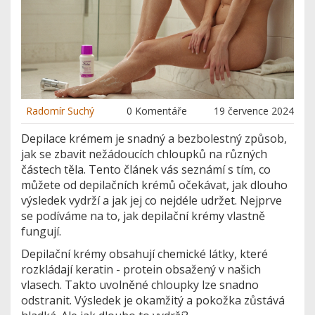
Radomír Suchý
0 Komentáře
19 července 2024
Depilace krémem je snadný a bezbolestný způsob,
jak se zbavit nežádoucích chloupků na různých
částech těla. Tento článek vás seznámí s tím, co
můžete od depilačních krémů očekávat, jak dlouho
výsledek vydrží a jak jej co nejdéle udržet. Nejprve
se podíváme na to, jak depilační krémy vlastně
fungují.
Depilační krémy obsahují chemické látky, které
rozkládají keratin - protein obsažený v našich
vlasech. Takto uvolněné chloupky lze snadno
odstranit. Výsledek je okamžitý a pokožka zůstává