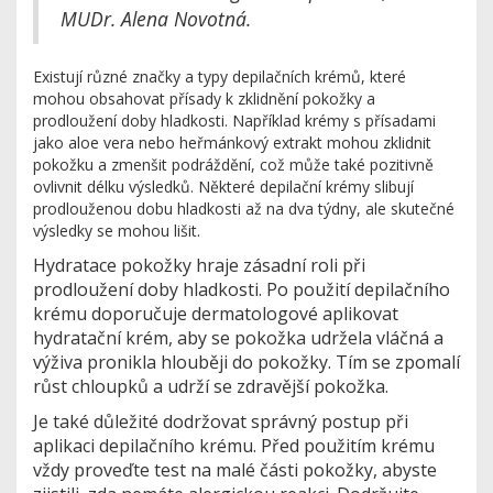
MUDr. Alena Novotná.
Existují různé značky a typy depilačních krémů, které
mohou obsahovat přísady k zklidnění pokožky a
prodloužení doby hladkosti. Například krémy s přísadami
jako aloe vera nebo heřmánkový extrakt mohou zklidnit
pokožku a zmenšit podráždění, což může také pozitivně
ovlivnit délku výsledků. Některé depilační krémy slibují
prodlouženou dobu hladkosti až na dva týdny, ale skutečné
výsledky se mohou lišit.
Hydratace pokožky hraje zásadní roli při
prodloužení doby hladkosti. Po použití depilačního
krému doporučuje dermatologové aplikovat
hydratační krém, aby se pokožka udržela vláčná a
výživa pronikla hlouběji do pokožky. Tím se zpomalí
růst chloupků a udrží se zdravější pokožka.
Je také důležité dodržovat správný postup při
aplikaci depilačního krému. Před použitím krému
vždy proveďte test na malé části pokožky, abyste