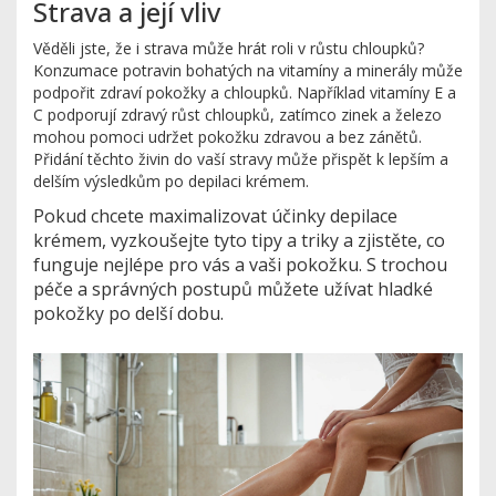
Strava a její vliv
Věděli jste, že i strava může hrát roli v růstu chloupků?
Konzumace potravin bohatých na vitamíny a minerály může
podpořit zdraví pokožky a chloupků. Například vitamíny E a
C podporují zdravý růst chloupků, zatímco zinek a železo
mohou pomoci udržet pokožku zdravou a bez zánětů.
Přidání těchto živin do vaší stravy může přispět k lepším a
delším výsledkům po depilaci krémem.
Pokud chcete maximalizovat účinky depilace
krémem, vyzkoušejte tyto tipy a triky a zjistěte, co
funguje nejlépe pro vás a vaši pokožku. S trochou
péče a správných postupů můžete užívat hladké
pokožky po delší dobu.