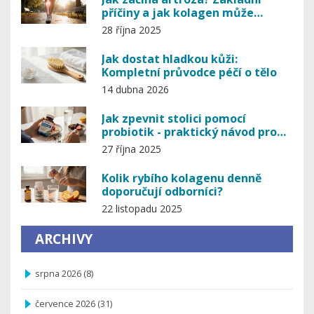
příčiny a jak kolagen může
pomoci
28 října 2025
Jak dostat hladkou kůži:
Kompletní průvodce péčí o tělo
14 dubna 2026
Jak zpevnit stolici pomocí
probiotik - praktický návod pro
trvalý efekt
27 října 2025
Kolik rybího kolagenu denně
doporučují odborníci?
22 listopadu 2025
ARCHIVY
srpna 2026
(8)
července 2026
(31)