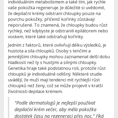
individuálním metabolismem a také tím, jak rychle
vaše pokožka regeneruje. Je důležité si uvědomit,
že depilační krémy odstraní chloupky pouze na
povrchu pokožky, přičemž kořínky zůstávají
neporušené. To znamená, že chloupky budou růst
rychleji, než kdybyste je odstranili epilátorem nebo
voskem, které také odstraňují kořínky.
Jedním z faktorů, které ovlivňují délku výsledků, je
hustota a síla chloupků. Osoby s tenčími a
jemnějšími chloupky mohou zaznamenat delší dobu
hladkosti než ty s hustými a silnými chloupky.
Genetika hraje také podstatnou roli, protože růst
chloupků je individuálně odlišný. Některé studie
uvádějí, že muži mají tendenci mít rychlejší růst
chloupků než ženy, což se může projevit v kratší
životnosti depilace krémem.
"Podle dermatologů je nejlepší používat
depilační krém večer, aby měla pokožka
dostatek času na regeneraci přes noc," říká