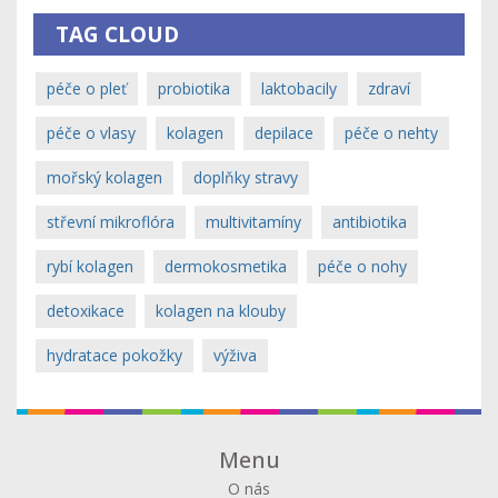
TAG CLOUD
péče o pleť
probiotika
laktobacily
zdraví
péče o vlasy
kolagen
depilace
péče o nehty
mořský kolagen
doplňky stravy
střevní mikroflóra
multivitamíny
antibiotika
rybí kolagen
dermokosmetika
péče o nohy
detoxikace
kolagen na klouby
hydratace pokožky
výživa
Menu
O nás