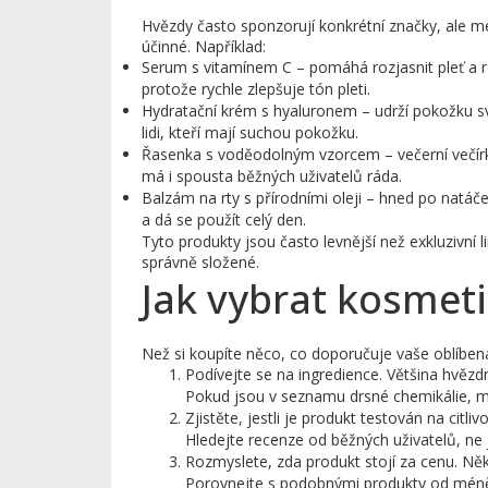
Hvězdy často sponzorují konkrétní značky, ale me
účinné. Například:
Serum s vitamínem C – pomáhá rozjasnit pleť a 
protože rychle zlepšuje tón pleti.
Hydratační krém s hyaluronem – udrží pokožku sv
lidi, kteří mají suchou pokožku.
Řasenka s voděodolným vzorcem – večerní večírky
má i spousta běžných uživatelů ráda.
Balzám na rty s přírodními oleji – hned po natáče
a dá se použít celý den.
Tyto produkty jsou často levnější než exkluzivní l
správně složené.
Jak vybrat kosmeti
Než si koupíte něco, co doporučuje vaše oblíben
Podívejte se na ingredience. Většina hvězd
Pokud jsou v seznamu drsné chemikálie, m
Zjistěte, jestli je produkt testován na citl
Hledejte recenze od běžných uživatelů, ne
Rozmyslete, zda produkt stojí za cenu. Něk
Porovnejte s podobnými produkty od mén