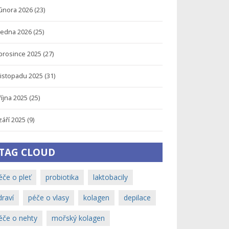
února 2026
(23)
ledna 2026
(25)
prosince 2025
(27)
listopadu 2025
(31)
října 2025
(25)
září 2025
(9)
TAG CLOUD
éče o pleť
probiotika
laktobacily
draví
péče o vlasy
kolagen
depilace
éče o nehty
mořský kolagen