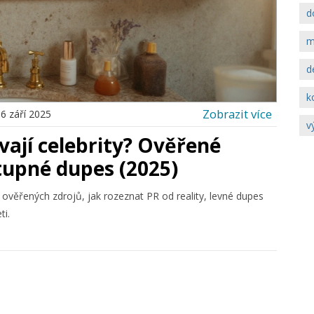
d
m
d
k
Zobrazit více
6 září 2025
v
ají celebrity? Ověřené
tupné dupes (2025)
ověřených zdrojů, jak rozeznat PR od reality, levné dupes
ti.