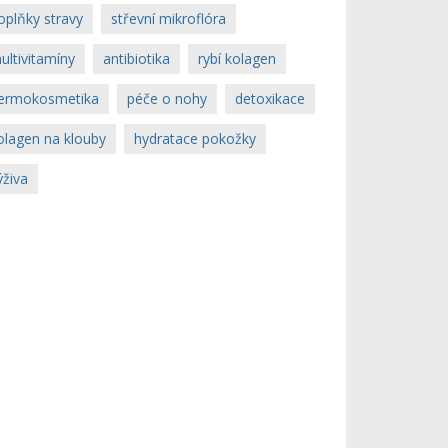
oplňky stravy
střevní mikroflóra
ultivitamíny
antibiotika
rybí kolagen
ermokosmetika
péče o nohy
detoxikace
olagen na klouby
hydratace pokožky
ýživa