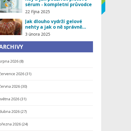
sérum - kompletní průvodce
22 října 2025
Jak dlouho vydrží gelové
nehty a jak o ně správně
pečovat
3 února 2025
ARCHIVY
srpna 2026
(8)
července 2026
(31)
června 2026
(30)
května 2026
(31)
dubna 2026
(27)
března 2026
(24)