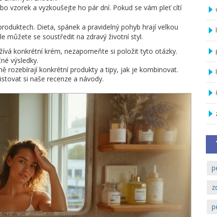
ebo vzorek a vyzkoušejte ho pár dní. Pokud se vám pleť cítí
produktech. Dieta, spánek a pravidelný pohyb hrají velkou
le můžete se soustředit na zdravý životní styl.
užívá konkrétní krém, nezapomeňte si položit tyto otázky.
né výsledky.
 rozebírají konkrétní produkty a tipy, jak je kombinovat.
olistovat si naše recenze a návody.
p
z
p