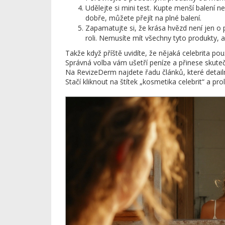
Udělejte si mini test. Kupte menší balení n
dobře, můžete přejít na plné balení.
Zapamatujte si, že krása hvězd není jen o 
roli. Nemusíte mít všechny tyto produkty, a
Takže když příště uvidíte, že nějaká celebrita po
Správná volba vám ušetří peníze a přinese skuteč
Na RevizeDerm najdete řadu článků, které detailně
Stačí kliknout na štítek „kosmetika celebrit“ a pr