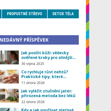
PROPUSTNÉ STŘEVO
DETOX TĚLA
NEDÁVNÝ PŘÍSPĚVEK
Jak posílit kůži: vědecky
ověřené kroky pro silnější
kožní bariéru (2025)
30 srpna 2025
Co rychluje růst nehtů?
Praktické tipy, které
skutečně fungují
11 února 2026
Jak vyléčit ztučnění jater:
přirozená metoda bez léků
22 února 2026
Kdy a jak používat pleťové