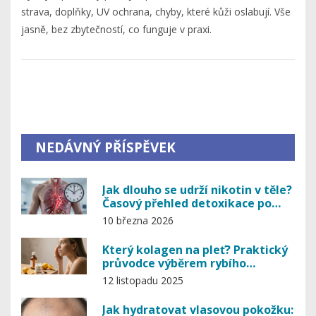
strava, doplňky, UV ochrana, chyby, které kůži oslabují. Vše
jasně, bez zbytečností, co funguje v praxi.
NEDÁVNÝ PŘÍSPĚVEK
Jak dlouho se udrží nikotin v těle?
Časový přehled detoxikace po
ukončení kouření
10 března 2026
Který kolagen na pleť? Praktický
průvodce výběrem rybího
kolagenu pro mladší a zdravou
12 listopadu 2025
pokožku
Jak hydratovat vlasovou pokožku: