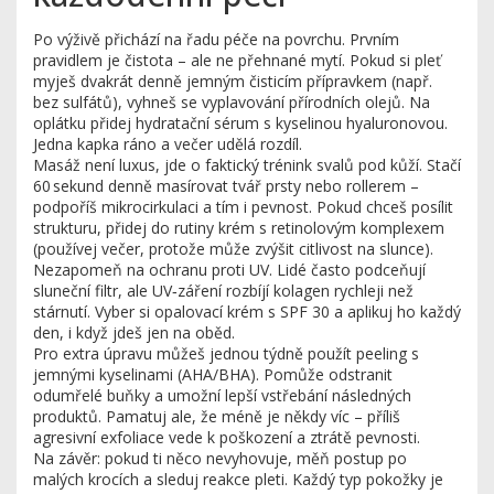
Po výživě přichází na řadu péče na povrchu. Prvním
pravidlem je čistota – ale ne přehnané mytí. Pokud si pleť
myješ dvakrát denně jemným čisticím přípravkem (např.
bez sulfátů), vyhneš se vyplavování přírodních olejů. Na
oplátku přidej hydratační sérum s kyselinou hyaluronovou.
Jedna kapka ráno a večer udělá rozdíl.
Masáž není luxus, jde o faktický trénink svalů pod kůží. Stačí
60 sekund denně masírovat tvář prsty nebo rollerem –
podpoříš mikrocirkulaci a tím i pevnost. Pokud chceš posílit
strukturu, přidej do rutiny krém s retinolovým komplexem
(používej večer, protože může zvýšit citlivost na slunce).
Nezapomeň na ochranu proti UV. Lidé často podceňují
sluneční filtr, ale UV‑záření rozbíjí kolagen rychleji než
stárnutí. Vyber si opalovací krém s SPF 30 a aplikuj ho každý
den, i když jdeš jen na oběd.
Pro extra úpravu můžeš jednou týdně použít peeling s
jemnými kyselinami (AHA/BHA). Pomůže odstranit
odumřelé buňky a umožní lepší vstřebání následných
produktů. Pamatuj ale, že méně je někdy víc – příliš
agresivní exfoliace vede k poškození a ztrátě pevnosti.
Na závěr: pokud ti něco nevyhovuje, měň postup po
malých krocích a sleduj reakce pleti. Každý typ pokožky je