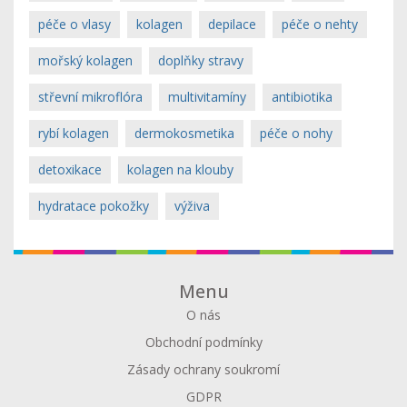
péče o vlasy
kolagen
depilace
péče o nehty
mořský kolagen
doplňky stravy
střevní mikroflóra
multivitamíny
antibiotika
rybí kolagen
dermokosmetika
péče o nohy
detoxikace
kolagen na klouby
hydratace pokožky
výživa
Menu
O nás
Obchodní podmínky
Zásady ochrany soukromí
GDPR