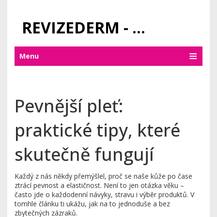
REVIZEDERM - PÉČE O KŮŽI A KOSMETIKA
Menu
Pevnější pleť:
praktické tipy, které
skutečně fungují
Každý z nás někdy přemýšlel, proč se naše kůže po čase
ztrácí pevnost a elastičnost. Není to jen otázka věku –
často jde o každodenní návyky, stravu i výběr produktů. V
tomhle článku ti ukážu, jak na to jednoduše a bez
zbytečných zázraků.