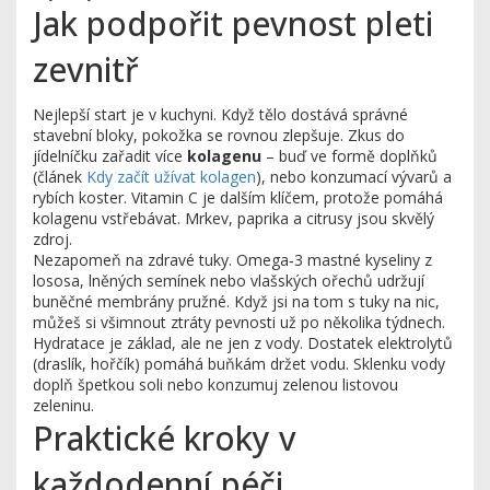
Jak podpořit pevnost pleti
zevnitř
Nejlepší start je v kuchyni. Když tělo dostává správné
stavební bloky, pokožka se rovnou zlepšuje. Zkus do
jídelníčku zařadit více
kolagenu
– buď ve formě doplňků
(článek
Kdy začít užívat kolagen
), nebo konzumací vývarů a
rybích koster. Vitamin C je dalším klíčem, protože pomáhá
kolagenu vstřebávat. Mrkev, paprika a citrusy jsou skvělý
zdroj.
Nezapomeň na zdravé tuky. Omega‑3 mastné kyseliny z
lososa, lněných semínek nebo vlašských ořechů udržují
buněčné membrány pružné. Když jsi na tom s tuky na nic,
můžeš si všimnout ztráty pevnosti už po několika týdnech.
Hydratace je základ, ale ne jen z vody. Dostatek elektrolytů
(draslík, hořčík) pomáhá buňkám držet vodu. Sklenku vody
doplň špetkou soli nebo konzumuj zelenou listovou
zeleninu.
Praktické kroky v
každodenní péči