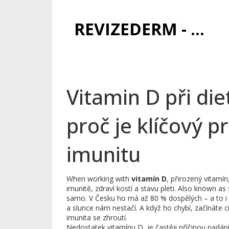
REVIZEDERM - PÉČE O KŮŽI A KOSMETIKA
Vitamin D při die
proč je klíčový pr
imunitu
When working with
vitamín D
,
přirozený vitamín,
imunitě, zdraví kostí a stavu pleti
. Also known as
samo
.
V Česku ho má až 80 % dospělých – a to i 
a slunce nám nestačí. A když ho chybí, začínáte cít
imunita se zhroutí.
Nedostatek vitamínu D
,
je častěji příčinou padá