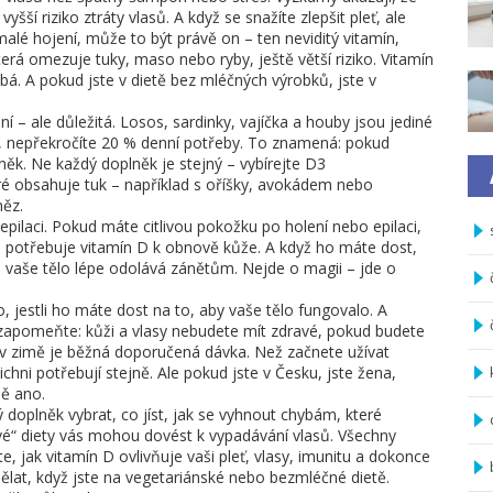
šší riziko ztráty vlasů. A když se snažíte zlepšit pleť, ale
alé hojení, může to být právě on – ten neviditý vitamín,
terá omezuje tuky, maso nebo ryby, ještě větší riziko. Vitamín
bá. A pokud jste v dietě bez mléčných výrobků, jste v
ní – ale důležitá
.
Losos, sardinky, vajíčka a houby jsou jediné
nně, nepřekročíte 20 % denní potřeby. To znamená: pokud
něk. Ne každý doplněk je stejný – vybírejte D3
teré obsahuje tuk – například s oříšky, avokádem nebo
něz.
epilaci. Pokud máte citlivou pokožku po holení nebo epilaci,
potřebuje vitamín D k obnově kůže. A když ho máte dost,
í, a vaše tělo lépe odolává zánětům. Nejde o magii – jde o
o, jestli ho máte dost na to, aby vaše tělo fungovalo. A
ezapomeňte: kůži a vlasy nebudete mít zdravé, pokud budete
 v zimě je běžná doporučená dávka. Než začnete užívat
ichni potřebují stejně. Ale pokud jste v Česku, jste žena,
ně ano.
 doplněk vybrat, co jíst, jak se vyhnout chybám, které
vé“ diety vás mohou dovést k vypadávání vlasů. Všechny
íte, jak vitamín D ovlivňuje vaši pleť, vlasy, imunitu a dokonce
o dělat, když jste na vegetariánské nebo bezmléčné dietě.