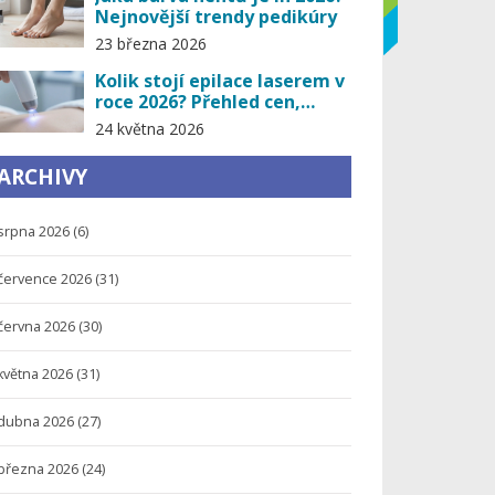
Nejnovější trendy pedikúry
23 března 2026
Kolik stojí epilace laserem v
roce 2026? Přehled cen,
faktorů a skrytých poplatků
24 května 2026
ARCHIVY
srpna 2026
(6)
července 2026
(31)
června 2026
(30)
května 2026
(31)
dubna 2026
(27)
března 2026
(24)