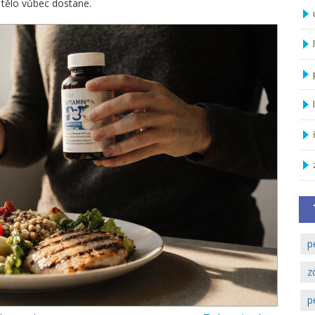
o tělo vůbec dostane.
p
z
p