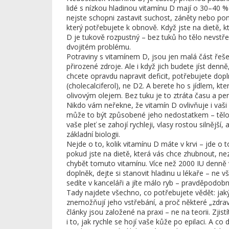
lidé s nízkou hladinou vitamínu D mají o 30–40 % vy
nejste schopni zastavit suchost, záněty nebo pom
který potřebujete k obnově. Když jste na dietě, k
D je tukově rozpustný – bez tuků ho tělo nevstře
dvojitém problému.
Potraviny s vitamínem D
,
jsou jen malá část řeše
přirozené zdroje. Ale i když jich budete jíst de
chcete opravdu napravit deficit, potřebujete dopl
(cholecalciferol), ne D2. A berete ho s jídlem, k
olivovým olejem. Bez tuku je to ztráta času a pe
Nikdo vám neřekne, že vitamín D ovlivňuje i vaši 
může to být způsobené jeho nedostatkem – tělo 
vaše pleť se zahojí rychleji, vlasy rostou silnějš
základní biologii.
Nejde o to, kolik vitamínu D máte v krvi – jde o t
pokud jste na dietě, která vás chce zhubnout, n
chybět tomuto vitamínu. Více než 2000 IU denně
doplněk, dejte si stanovit hladinu u lékaře – ne vš
sedíte v kanceláři a jíte málo ryb – pravděpodob
Tady najdete všechno, co potřebujete vědět: jaký
znemožňují jeho vstřebání, a proč některé „zdra
články jsou založené na praxi – ne na teorii. Zjist
i to, jak rychle se hojí vaše kůže po epilaci. A c