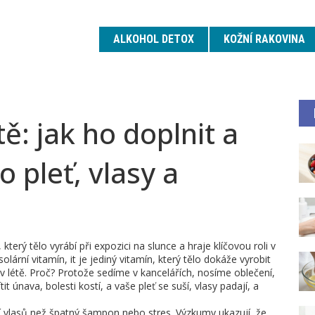
ALKOHOL DETOX
KOŽNÍ RAKOVINA
tě: jak ho doplnit a
o pleť, vlasy a
 který tělo vyrábí při expozici na slunce a hraje klíčovou roli v
solární vitamín
, it
je jediný vitamín, který tělo dokáže vyrobit
v létě. Proč? Protože sedíme v kancelářích, nosíme oblečení,
it únava, bolesti kostí, a vaše pleť se suší, vlasy padají, a
ní vlasů než špatný šampon nebo stres
.
Výzkumy ukazují, že