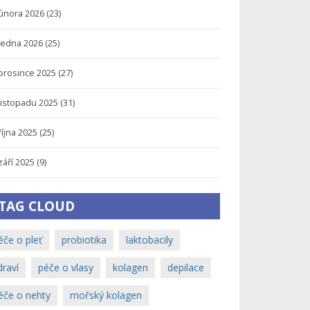
února 2026
(23)
ledna 2026
(25)
prosince 2025
(27)
listopadu 2025
(31)
října 2025
(25)
září 2025
(9)
TAG CLOUD
éče o pleť
probiotika
laktobacily
draví
péče o vlasy
kolagen
depilace
éče o nehty
mořský kolagen