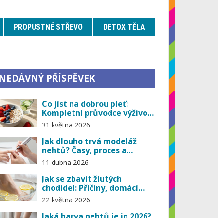
PROPUSTNÉ STŘEVO
DETOX TĚLA
NEDÁVNÝ PŘÍSPĚVEK
Co jíst na dobrou pleť:
Kompletní průvodce výživou
pro zářivou pokožku
31 května 2026
Jak dlouho trvá modeláž
nehtů? Časy, proces a
intervaly údržby
11 dubna 2026
Jak se zbavit žlutých
chodidel: Příčiny, domácí
ošetření a prevence
22 května 2026
Jaká barva nehtů je in 2026?