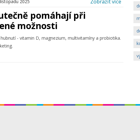
Zobrazit více
 listopadu 2025
d
utečně pomáhají při
m
řené možnosti
d
 hubnutí - vitamin D, magnezium, multivitamíny a probiotika.
k
keting.
v