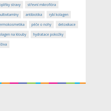
oplňky stravy
střevní mikroflóra
ultivitamíny
antibiotika
rybí kolagen
ermokosmetika
péče o nohy
detoxikace
olagen na klouby
hydratace pokožky
ýživa