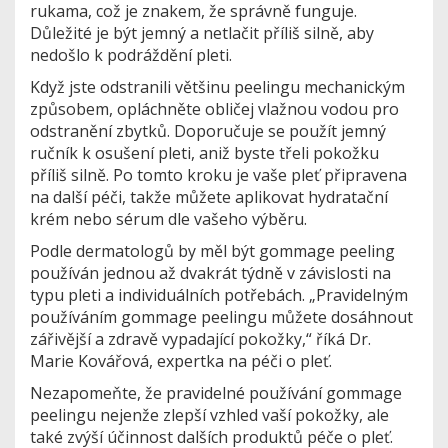
rukama, což je znakem, že správně funguje.
Důležité je být jemný a netlačit příliš silně, aby
nedošlo k podráždění pleti.
Když jste odstranili většinu peelingu mechanickým
způsobem, opláchněte obličej vlažnou vodou pro
odstranění zbytků. Doporučuje se použít jemný
ručník k osušení pleti, aniž byste třeli pokožku
příliš silně. Po tomto kroku je vaše pleť připravena
na další péči, takže můžete aplikovat hydratační
krém nebo sérum dle vašeho výběru.
Podle dermatologů by měl být gommage peeling
používán jednou až dvakrát týdně v závislosti na
typu pleti a individuálních potřebách. „Pravidelným
používáním gommage peelingu můžete dosáhnout
zářivější a zdravě vypadající pokožky,“ říká Dr.
Marie Kovářová, expertka na péči o pleť.
Nezapomeňte, že pravidelné používání gommage
peelingu nejenže zlepší vzhled vaší pokožky, ale
také zvýší účinnost dalších produktů péče o pleť.