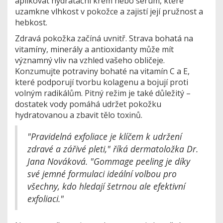
aplikovat hydratační krém nebo sérum, které
uzamkne vlhkost v pokožce a zajistí její pružnost a
hebkost.
Zdravá pokožka začíná uvnitř. Strava bohatá na
vitamíny, minerály a antioxidanty může mít
významný vliv na vzhled vašeho obličeje.
Konzumujte potraviny bohaté na vitamín C a E,
které podporují tvorbu kolagenu a bojují proti
volným radikálům. Pitný režim je také důležitý –
dostatek vody pomáhá udržet pokožku
hydratovanou a zbavit tělo toxinů.
"Pravidelná exfoliace je klíčem k udržení
zdravé a zářivé pleti," říká dermatoložka Dr.
Jana Nováková. "Gommage peeling je díky
své jemné formulaci ideální volbou pro
všechny, kdo hledají šetrnou ale efektivní
exfoliaci."