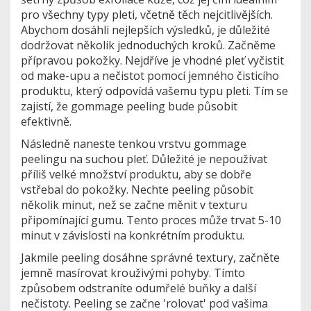
pro všechny typy pleti, včetně těch nejcitlivějších.
Abychom dosáhli nejlepších výsledků, je důležité
dodržovat několik jednoduchých kroků. Začněme
přípravou pokožky. Nejdříve je vhodné pleť vyčistit
od make-upu a nečistot pomocí jemného čisticího
produktu, který odpovídá vašemu typu pleti. Tím se
zajistí, že gommage peeling bude působit
efektivně.
Následně naneste tenkou vrstvu gommage
peelingu na suchou pleť. Důležité je nepoužívat
příliš velké množství produktu, aby se dobře
vstřebal do pokožky. Nechte peeling působit
několik minut, než se začne měnit v texturu
připomínající gumu. Tento proces může trvat 5-10
minut v závislosti na konkrétním produktu.
Jakmile peeling dosáhne správné textury, začněte
jemně masírovat krouživými pohyby. Tímto
způsobem odstraníte odumřelé buňky a další
nečistoty. Peeling se začne 'rolovat' pod vašima