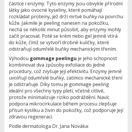
částice i enzymy. Tyto enzymy jsou obvykle přírodní
látky jako ovocné kyseliny, které pomáhají
rozkládat proteiny, jež drží mrtvé buňky na povrchu
kůže. Jakmile je peeling nanesen na pokožku,
nechá se několik minut působit, aby enzymy mohly
začít pracovat. Poté se krém nebo gel jemně vtírá
do kůže, čímž se vytvoří drobné kuličky, které
odstraňují odumřelé buňky mechanickým třením.
Výhodou
gommage peelingu
je jeho schopnost
kombinovat dva způsoby exfoliace do jedné
procedury, což zvyšuje její efektivitu. Enzymy jemně
uvolňují odumřelé buňky, zatímco mechanické tření
je odstraňuje. Díky tomu je gommage peeling
ideální pro všechny typy pleti, včetně citlivé,
protože minimalizuje riziko podráždění. Navíc
podpora mikrocirkulace během procesu zlepšuje
přísun kyslíku a živin do pokožky, což podporuje její
zdravou regeneraci.
Podle dermatologa Dr. Jana Nováka: