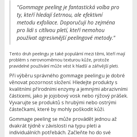
"Gommage peeling je fantastická volba pro
ty, kteří hledají šetrnou, ale efektivní
metodu exfoliace. Doporučuji ho zejména
pro lidi s citlivou pletí, kteří nemohou
používat agresivnější peelingové metody."
Tento druh peelingu je také populární mezi těmi, kteří mají
problém s nerovnoměrnou texturou kůže, protože
pravidelné používání může vést k hladší a zářivější pleti.
Při výběru správného gommage peelingu je dobré
věnovat pozornost složení. Hledejte produkty s
kvalitními přírodními enzymy a jemnými abrazivními
částicemi, jako je jojobový vosk nebo rýžový prášek.
Vyvarujte se produktů s hrubými nebo ostrými
částečkami, které by mohly poškodit kůži.
Gommage peeling se může provádět jednou až
dvakrát týdně v závislosti na typu pleti a
individuálních potřebách. Začleňte ho do své