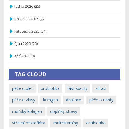
ledna 2026
(25)
prosince 2025
(27)
listopadu 2025
(31)
října 2025
(25)
září 2025
(9)
TAG CLOUD
péče o pleť
probiotika
laktobacily
zdraví
péče o vlasy
kolagen
depilace
péče o nehty
mořský kolagen
doplňky stravy
střevní mikroflóra
multivitamíny
antibiotika