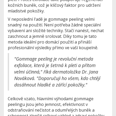
kožních buněk, což je klíčový faktor pro udržení
mladistvé pokožky.
V neposlední řadě je gommage peeling velmi
snadný na použití. Není potřeba žádné speciální
vybavení ani složité techniky. Stačí nanést, nechat
zaschnout a jemně srolovat. Díky tomu je tato
metoda ideální pro domácí použití a přináší
profesionální výsledky přímo ve vaší koupelně.
"Gommage peeling je revoluční metoda
exfoliace, která je šetrná k pleti a přitom
velmi účinná," říká dermatoložka Dr. Jana
Nováková. "Doporučuji ho všem, kdo chtějí
dosáhnout hladké a zářící pokožky."
Celkově vzato, hlavními výhodami gommage
peelingu jsou jeho jemnost, efektivnost v
odstraňování nečistot a odumřelých buněk a
schopnost zlepšit celkový vzhled a zdraví pokožky.