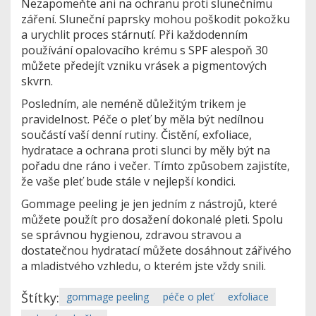
Nezapomeňte ani na ochranu proti slunečnímu
záření. Sluneční paprsky mohou poškodit pokožku
a urychlit proces stárnutí. Při každodenním
používání opalovacího krému s SPF alespoň 30
můžete předejít vzniku vrásek a pigmentových
skvrn.
Posledním, ale neméně důležitým trikem je
pravidelnost. Péče o pleť by měla být nedílnou
součástí vaší denní rutiny. Čistění, exfoliace,
hydratace a ochrana proti slunci by měly být na
pořadu dne ráno i večer. Tímto způsobem zajistíte,
že vaše pleť bude stále v nejlepší kondici.
Gommage peeling je jen jedním z nástrojů, které
můžete použít pro dosažení dokonalé pleti. Spolu
se správnou hygienou, zdravou stravou a
dostatečnou hydratací můžete dosáhnout zářivého
a mladistvého vzhledu, o kterém jste vždy snili.
Štítky:
gommage peeling
péče o pleť
exfoliace