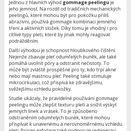
Jednou z hlavních výhod
gommage peelingu
je
jeho jemnost. Na rozdíl od tradičních mechanických
peelingů, které mohou být pro pokožku příliš
abrazivní, používá gommage kombinaci jemného
tření a aktivních složek. Díky tomu je vhodný i pro
citlivé typy pleti, které by jinak mohly reagovat
podrážděním.
Další výhodou je schopnost hloubkového čištění.
Nejenže zbavuje pleť odumřelých buněk, ale také
pomáhá uvolnit póry a odstranit nečistoty. To
může být zvláště prospěšné pro ty, kdo trpí akné
nebo mají mastnou pleť. Peeling také stimuluje
mikrocirkulaci, což přispívá ke zdravějšímu,
svěžejšímu vzhledu pokožky.
Studie ukázaly, že pravidelné používání gommage
peelingu může zlepšit texturu pleti a snížit výskyt
jemných linek a vrásek. To je způsobeno
odstraněním odumřelých buněk, které mohou
přispívat k unavenému a nerovnoměrnému vzhledu
pleti. Proces exfoliace také podporuje regeneraci