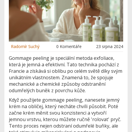
Radomír Suchý
0 Komentáře
23 srpna 2024
Gommage peeling je speciální metoda exfoliace,
která je jemná a efektivní. Tato technika pochází z
Francie a získává si oblibu po celém světě díky svým
unikátním vlastnostem. Znamená to, že spojuje
mechanické a chemické způsoby odstranění
odumřelých buněk z povrchu kůže.
Když použijete gommage peeling, nanesete jemný
krém na obličej, který necháte chvíli působit. Poté
začne krém měnit svou konzistenci a vytvoří
jemnou vrstvu, kterou můžete ručně 'rolovat' pryč.
Tento proces nejen odstraní odumřelé buňky, ale