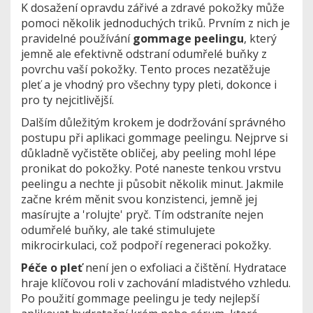
K dosažení opravdu zářivé a zdravé pokožky může
pomoci několik jednoduchých triků. Prvním z nich je
pravidelné používání
gommage peelingu
, který
jemně ale efektivně odstraní odumřelé buňky z
povrchu vaší pokožky. Tento proces nezatěžuje
pleť a je vhodný pro všechny typy pleti, dokonce i
pro ty nejcitlivější.
Dalším důležitým krokem je dodržování správného
postupu při aplikaci gommage peelingu. Nejprve si
důkladně vyčistěte obličej, aby peeling mohl lépe
pronikat do pokožky. Poté naneste tenkou vrstvu
peelingu a nechte ji působit několik minut. Jakmile
začne krém měnit svou konzistenci, jemně jej
masírujte a 'rolujte' pryč. Tím odstraníte nejen
odumřelé buňky, ale také stimulujete
mikrocirkulaci, což podpoří regeneraci pokožky.
Péče o pleť
není jen o exfoliaci a čištění. Hydratace
hraje klíčovou roli v zachování mladistvého vzhledu.
Po použití gommage peelingu je tedy nejlepší