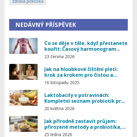
zdravá pokožka
NEDÁVNÝ PŘÍSPĚVEK
Co se děje v těle, když přestanete
kouřit: Časový harmonogram
detoxikace a uzdravení
23 června 2026
Jak na hloubkové čištění pleti:
krok za krokem pro čistou a
zdravou kůži
16 listopadu 2025
Laktobacily v potravinách:
Kompletní seznam probiotik pro
střeva
20 května 2026
Jak přírodně zastavit průjem:
přirozené metody a probiotika,
které skutečně pomáhají
25 ledna 2026