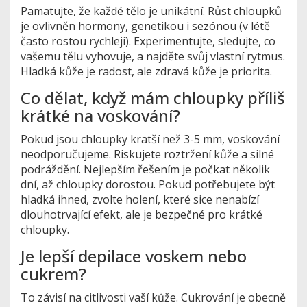
Pamatujte, že každé tělo je unikátní. Růst chloupků
je ovlivněn hormony, genetikou i sezónou (v létě
často rostou rychleji). Experimentujte, sledujte, co
vašemu tělu vyhovuje, a najděte svůj vlastní rytmus.
Hladká kůže je radost, ale zdravá kůže je priorita.
Co dělat, když mám chloupky příliš
krátké na voskování?
Pokud jsou chloupky kratší než 3-5 mm, voskování
neodporučujeme. Riskujete roztržení kůže a silné
podráždění. Nejlepším řešením je počkat několik
dní, až chloupky dorostou. Pokud potřebujete být
hladká ihned, zvolte holení, které sice nenabízí
dlouhotrvající efekt, ale je bezpečné pro krátké
chloupky.
Je lepší depilace voskem nebo
cukrem?
To závisí na citlivosti vaší kůže. Cukrování je obecně