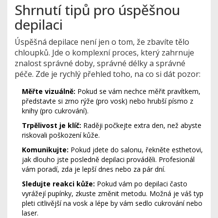
Shrnutí tipů pro úspěšnou
depilaci
Úspěšná depilace není jen o tom, že zbavíte tělo
chloupků. Jde o komplexní proces, který zahrnuje
znalost správné doby, správné délky a správné
péče. Zde je rychlý přehled toho, na co si dát pozor:
Měřte vizuálně:
Pokud se vám nechce měřit pravítkem,
představte si zrno rýže (pro vosk) nebo hrubší písmo z
knihy (pro cukrování).
Trpělivost je klíč:
Raději počkejte extra den, než abyste
riskovali poškození kůže.
Komunikujte:
Pokud jdete do salonu, řekněte esthetovi,
jak dlouho jste posledně depilaci prováděli. Profesionál
vám poradí, zda je lepší dnes nebo za pár dní.
Sledujte reakci kůže:
Pokud vám po depilaci často
vyrážejí pupínky, zkuste změnit metodu. Možná je váš typ
pleti citlivější na vosk a lépe by vám sedlo cukrování nebo
laser.