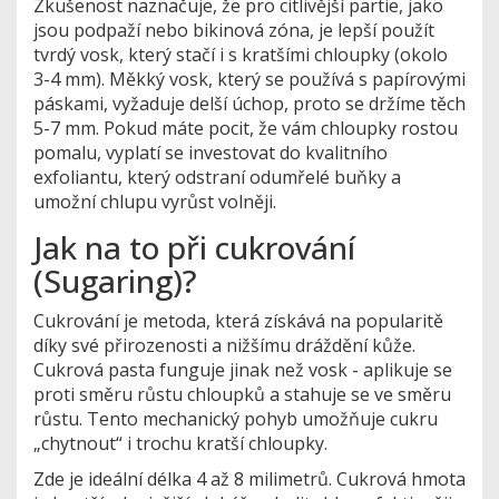
Zkušenost naznačuje, že pro citlivější partie, jako
jsou podpaží nebo bikinová zóna, je lepší použít
tvrdý vosk, který stačí i s kratšími chloupky (okolo
3-4 mm). Měkký vosk, který se používá s papírovými
páskami, vyžaduje delší úchop, proto se držíme těch
5-7 mm. Pokud máte pocit, že vám chloupky rostou
pomalu, vyplatí se investovat do kvalitního
exfoliantu, který odstraní odumřelé buňky a
umožní chlupu vyrůst volněji.
Jak na to při cukrování
(Sugaring)?
Cukrování je metoda, která získává na popularitě
díky své přirozenosti a nižšímu dráždění kůže.
Cukrová pasta funguje jinak než vosk - aplikuje se
proti směru růstu chloupků a stahuje se ve směru
růstu. Tento mechanický pohyb umožňuje cukru
„chytnout“ i trochu kratší chloupky.
Zde je ideální délka
4 až 8 milimetrů
. Cukrová hmota