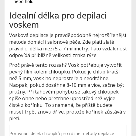
nebo holí.
Idealní délka pro depilaci
voskem
Vosková depilace je pravděpodobně nejrozšířenější
metoda domácí i salonové péče. Zde platí zlaté
pravidlo:
délka mezi 5 a 7 milimetry
. Tato vzdálenost
odpovídá přibližně velikosti zrnka rýže.
Proč právě tento rozsah? Vosk potřebuje vytvořit
pevný film kolem chloupku. Pokud je chlup kratší
než 5 mm, vosk ho neprosteře a neodtáhne.
Naopak, pokud dosáhne 8-10 mm a více, začne být
pružný. Při tahovém pohybu se takový chloupek
spíše ohne nebo přetrhne uprostřed než vyjde
čistě z kořínku. To znamená, že příště budete
muset trpět znovu dříve, protože kořínek zůstává v
pleti.
Porovnání délek chloupků pro různé metody depilace