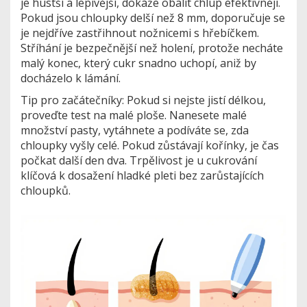
je hustší a lepivější, dokáže obalit chlup efektivněji.
Pokud jsou chloupky delší než 8 mm, doporučuje se
je nejdříve zastřihnout nožnicemi s hřebíčkem.
Stříhání je bezpečnější než holení, protože necháte
malý konec, který cukr snadno uchopí, aniž by
docházelo k lámání.
Tip pro začátečníky: Pokud si nejste jistí délkou,
proveďte test na malé ploše. Nanesete malé
množství pasty, vytáhnete a podíváte se, zda
chloupky vyšly celé. Pokud zůstávají kořínky, je čas
počkat další den dva. Trpělivost je u cukrování
klíčová k dosažení hladké pleti bez zarůstajících
chloupků.