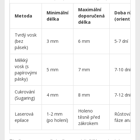
Maximální
Minimální
Doba růstu
Metoda
doporučená
délka
(orientační
délka
Tvrdý vosk
(bez
3 mm
6 mm
5-7 dní
pásek)
Měkký
vosk (s
5 mm
7 mm
7-10 dní
papírovými
pásky)
Cukrování
4 mm
8 mm
7-12 dní
(Sugaring)
Holeno
Laserová
1-2 mm
Růstová
těsně před
epilace
(po holení)
fáze anagen
zákrokem