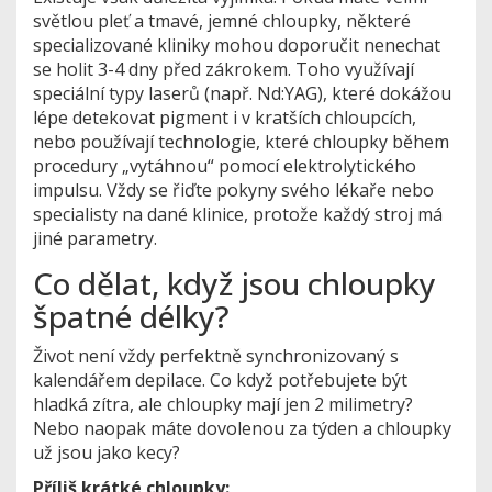
světlou pleť a tmavé, jemné chloupky, některé
specializované kliniky mohou doporučit nenechat
se holit 3-4 dny před zákrokem. Toho využívají
speciální typy laserů (např. Nd:YAG), které dokážou
lépe detekovat pigment i v kratších chloupcích,
nebo používají technologie, které chloupky během
procedury „vytáhnou“ pomocí elektrolytického
impulsu. Vždy se řiďte pokyny svého lékaře nebo
specialisty na dané klinice, protože každý stroj má
jiné parametry.
Co dělat, když jsou chloupky
špatné délky?
Život není vždy perfektně synchronizovaný s
kalendářem depilace. Co když potřebujete být
hladká zítra, ale chloupky mají jen 2 milimetry?
Nebo naopak máte dovolenou za týden a chloupky
už jsou jako kecy?
Příliš krátké chloupky: