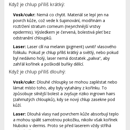
Když je chlup příliš krátký:
Vosk/cukr:
Nemá co chytit. Materiál se lepí jen na
povrch kůže, což vede k šupinování, modřinám a
roztržení stratum corneum (nejvrchnější vrstvy
epidermis). Výsledkem je červená, bolestivá pleť bez
odstranění chloupků.
Laser:
Laser cílí na melanin (pigment) uvnitř vlasového
folikulu. Pokud je chlup příliš krátký a světlý, nebo pokud
byl nedávno holý, laser nemá dostatek „paliva“, aby
zahřál kořínek a poškodil buňky dělící.
Když je chlup příliš dlouhý:
Vosk/cukr:
Dlouhé chloupky se mohou zapléstat nebo
lámat místo toho, aby byly vytahány z kořínku. To
způsobuje silnější bolest a zvyšuje riziko ingrown hairs
(zahrnutých chloupků), kdy se nový chlup zasekne pod
kůží.
Laser:
Dlouhá vlasy nad povrchem kůže absorbují teplo
a mohou spálit samotnou pokožku, nikoliv však kořínek
hluboko v dermis. Proto se před laserem vždy stříhá