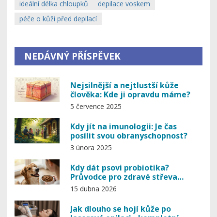
ideální délka chloupků
depilace voskem
péče o kůži před depilací
NEDÁVNÝ PŘÍSPĚVEK
Nejsilnější a nejtlustší kůže
člověka: Kde ji opravdu máme?
5 července 2025
Kdy jít na imunologii: Je čas
posílit svou obranyschopnost?
3 února 2025
Kdy dát psovi probiotika?
Průvodce pro zdravé střeva
vašeho psa
15 dubna 2026
Jak dlouho se hojí kůže po