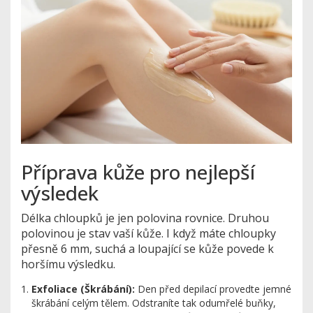
Příprava kůže pro nejlepší
výsledek
Délka chloupků je jen polovina rovnice. Druhou
polovinou je stav vaší kůže. I když máte chloupky
přesně 6 mm, suchá a loupající se kůže povede k
horšímu výsledku.
Exfoliace (Škrábání):
Den před depilací provedte jemné
škrábání celým tělem. Odstraníte tak odumřelé buňky,