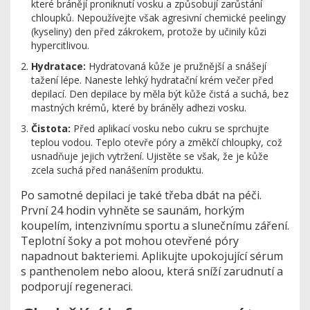
které bránějí proniknutí vosku a způsobují zarůstání
chloupků. Nepoužívejte však agresivní chemické peelingy
(kyseliny) den před zákrokem, protože by učinily kůzi
hypercitlivou.
Hydratace:
Hydratovaná kůže je pružnější a snášejí
tažení lépe. Naneste lehký hydratační krém večer před
depilací. Den depilace by měla být kůže čistá a suchá, bez
mastných krémů, které by bráněly adhezi vosku.
Čistota:
Před aplikací vosku nebo cukru se sprchujte
teplou vodou. Teplo otevře póry a změkčí chloupky, což
usnadňuje jejich vytržení. Ujistěte se však, že je kůže
zcela suchá před nanášením produktu.
Po samotné depilaci je také třeba dbát na péči.
První 24 hodin vyhněte se saunám, horkým
koupelím, intenzivnímu sportu a slunečnímu záření.
Teplotní šoky a pot mohou otevřené póry
napadnout bakteriemi. Aplikujte upokojující sérum
s panthenolem nebo aloou, která sníží zarudnutí a
podporují regeneraci.