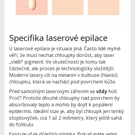
Specifika laserové epilace
U laserové epilace je situace jiná. Často lidé mylně
věří, že musí nechat chloupky dorůst, aby laser
„viděl“ pigment. Ve skutečnosti je tomu tak
částečně, ale proces je technologicky složitější.
Moderní lasery cílí na melanin v bulbuse (hlavici)
chloupku, která se nachází pod povrchem kůže.
Před samotným laserovým zářením se
vždy
holí.
Proč? Protože dlouhé chloupky nad povrchem by
absorbovaly teplo a mohlo by dojít k popálení
epidermis. Ideální stav je, aby byl chloupk jen tenký
stopkovýček, cca
1 až 2 milimetry
, který ještě sahá
do folikulu.
Existuje však důležitá výjimka. Pokud máte velmi