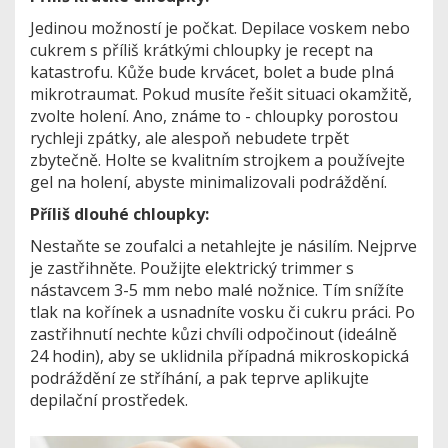
Jedinou možností je počkat. Depilace voskem nebo
cukrem s příliš krátkými chloupky je recept na
katastrofu. Kůže bude krvácet, bolet a bude plná
mikrotraumat. Pokud musíte řešit situaci okamžitě,
zvolte holení. Ano, známe to - chloupky porostou
rychleji zpátky, ale alespoň nebudete trpět
zbytečně. Holte se kvalitním strojkem a používejte
gel na holení, abyste minimalizovali podráždění.
Příliš dlouhé chloupky:
Nestaňte se zoufalci a netahlejte je násilím. Nejprve
je zastřihněte. Použijte elektrický trimmer s
nástavcem 3-5 mm nebo malé nožnice. Tím snížíte
tlak na kořínek a usnadníte vosku či cukru práci. Po
zastřihnutí nechte kůzi chvíli odpočinout (ideálně
24 hodin), aby se uklidnila případná mikroskopická
podráždění ze stříhání, a pak teprve aplikujte
depilační prostředek.