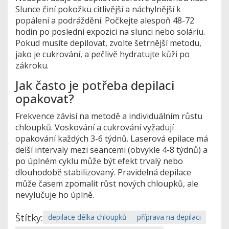
Slunce činí pokožku citlivější a náchylnější k
popálení a podráždění. Počkejte alespoň 48-72
hodin po poslední expozici na slunci nebo soláriu.
Pokud musíte depilovat, zvolte šetrnější metodu,
jako je cukrování, a pečlivě hydratujte kůži po
zákroku.
Jak často je potřeba depilaci
opakovat?
Frekvence závisí na metodě a individuálním růstu
chloupků. Voskování a cukrování vyžadují
opakování každých 3-6 týdnů. Laserová epilace má
delší intervaly mezi seancemi (obvykle 4-8 týdnů) a
po úplném cyklu může být efekt trvalý nebo
dlouhodobě stabilizovaný. Pravidelná depilace
může časem zpomalit růst nových chloupků, ale
nevylučuje ho úplně.
Štítky:
depilace délka chloupků
příprava na depilaci