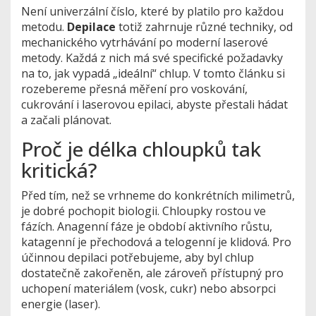
Není univerzální číslo, které by platilo pro každou
metodu.
Depilace
totiž zahrnuje různé techniky, od
mechanického vytrhávání po moderní laserové
metody. Každá z nich má své specifické požadavky
na to, jak vypadá „ideální“ chlup. V tomto článku si
rozebereme přesná měření pro voskování,
cukrování i laserovou epilaci, abyste přestali hádat
a začali plánovat.
Proč je délka chloupků tak
kritická?
Před tím, než se vrhneme do konkrétních milimetrů,
je dobré pochopit biologii. Chloupky rostou ve
fázích. Anagenní fáze je období aktivního růstu,
katagenní je přechodová a telogenní je klidová. Pro
účinnou depilaci potřebujeme, aby byl chlup
dostatečně zakořeněn, ale zároveň přístupný pro
uchopení materiálem (vosk, cukr) nebo absorpci
energie (laser).