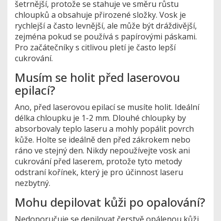
šetrnější, protože se stahuje ve směru růstu
chloupků a obsahuje přirozené složky. Vosk je
rychlejší a často levnější, ale může být dráždivější,
zejména pokud se používá s papírovými páskami.
Pro začátečníky s citlivou pletí je často lepší
cukrování.
Musím se holit před laserovou
epilací?
Ano, před laserovou epilací se musíte holit. Ideální
délka chloupku je 1-2 mm. Dlouhé chloupky by
absorbovaly teplo laseru a mohly popálit povrch
kůže. Holte se ideálně den před zákrokem nebo
ráno ve stejný den. Nikdy nepoužívejte vosk ani
cukrování před laserem, protože tyto metody
odstraní kořínek, který je pro účinnost laseru
nezbytný.
Mohu depilovat kůži po opalování?
Nedoporučuje se depilovat čerstvě opálenou kůži.