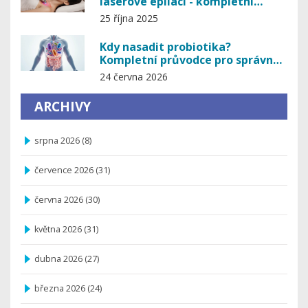
laserové epilaci - kompletní
průvodce
25 října 2025
Kdy nasadit probiotika?
Kompletní průvodce pro správné
načasování
24 června 2026
ARCHIVY
srpna 2026
(8)
července 2026
(31)
června 2026
(30)
května 2026
(31)
dubna 2026
(27)
března 2026
(24)