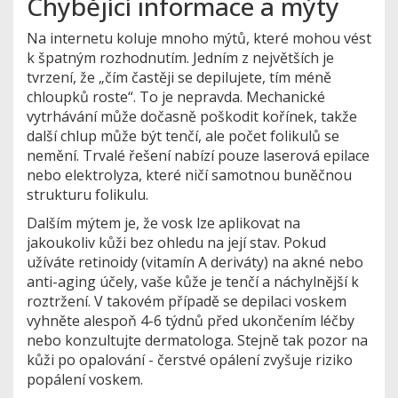
Chybějící informace a mýty
Na internetu koluje mnoho mýtů, které mohou vést
k špatným rozhodnutím. Jedním z největších je
tvrzení, že „čím častěji se depilujete, tím méně
chloupků roste“. To je nepravda. Mechanické
vytrhávání může dočasně poškodit kořínek, takže
další chlup může být tenčí, ale počet folikulů se
nemění. Trvalé řešení nabízí pouze laserová epilace
nebo elektrolyza, které ničí samotnou buněčnou
strukturu folikulu.
Dalším mýtem je, že vosk lze aplikovat na
jakoukoliv kůži bez ohledu na její stav. Pokud
užíváte retinoidy (vitamín A deriváty) na akné nebo
anti-aging účely, vaše kůže je tenčí a náchylnější k
roztržení. V takovém případě se depilaci voskem
vyhněte alespoň 4-6 týdnů před ukončením léčby
nebo konzultujte dermatologa. Stejně tak pozor na
kůži po opalování - čerstvé opálení zvyšuje riziko
popálení voskem.