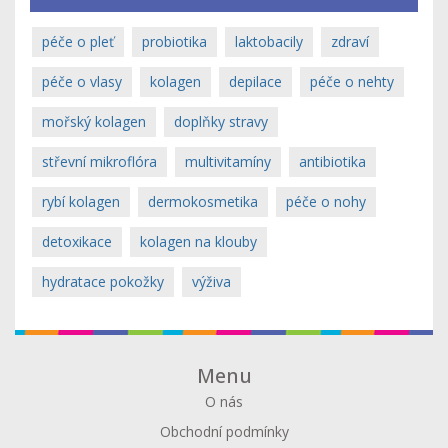
péče o pleť
probiotika
laktobacily
zdraví
péče o vlasy
kolagen
depilace
péče o nehty
mořský kolagen
doplňky stravy
střevní mikroflóra
multivitamíny
antibiotika
rybí kolagen
dermokosmetika
péče o nohy
detoxikace
kolagen na klouby
hydratace pokožky
výživa
Menu
O nás
Obchodní podmínky