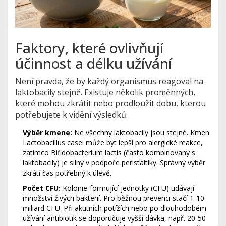
Faktory, které ovlivňují
účinnost a délku užívání
Není pravda, že by každý organismus reagoval na
laktobacily stejně. Existuje několik proměnných,
které mohou zkrátit nebo prodloužit dobu, kterou
potřebujete k vidění výsledků.
Výběr kmene:
Ne všechny laktobacily jsou stejné. Kmen
Lactobacillus casei
může být lepší pro alergické reakce,
zatímco
Bifidobacterium lactis
(často kombinovaný s
laktobacily) je silný v podpoře peristaltiky. Správný výběr
zkrátí čas potřebný k úlevě.
Počet CFU:
Kolonie-formující jednotky (CFU) udávají
množství živých bakterií. Pro běžnou prevenci stačí 1-10
miliard CFU. Při akutních potížích nebo po dlouhodobém
užívání antibiotik se doporučuje vyšší dávka, např. 20-50