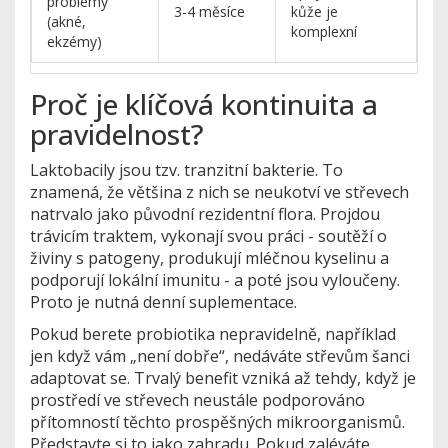
problémy
3-4 měsíce
kůže je
(akné,
komplexní
ekzémy)
Proč je klíčová kontinuita a
pravidelnost?
Laktobacily jsou tzv. tranzitní bakterie. To
znamená, že většina z nich se neukotví ve střevech
natrvalo jako původní rezidentní flora. Projdou
trávicím traktem, vykonají svou práci - soutěží o
živiny s patogeny, produkují mléčnou kyselinu a
podporují lokální imunitu - a poté jsou vyloučeny.
Proto je nutná denní suplementace.
Pokud berete probiotika nepravidelně, například
jen když vám „není dobře“, nedáváte střevům šanci
adaptovat se. Trvalý benefit vzniká až tehdy, když je
prostředí ve střevech neustále podporováno
přítomností těchto prospěšných mikroorganismů.
Představte si to jako zahradu. Pokud zaléváte