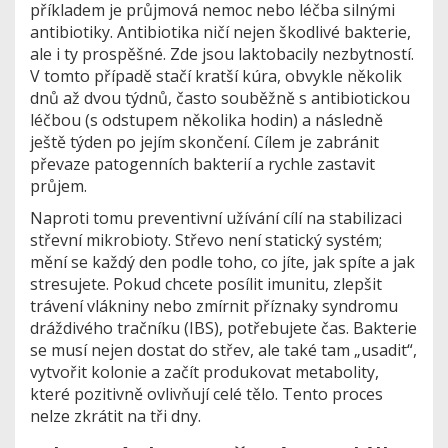
příkladem je průjmová nemoc nebo léčba silnými
antibiotiky
. Antibiotika ničí nejen škodlivé bakterie,
ale i ty prospěšné. Zde jsou laktobacily nezbytností.
V tomto případě stačí kratší kúra, obvykle několik
dnů až dvou týdnů, často souběžně s antibiotickou
léčbou (s odstupem několika hodin) a následně
ještě týden po jejím skončení. Cílem je zabránit
převaze patogenních bakterií a rychle zastavit
průjem.
Naproti tomu
preventivní užívání
cílí na stabilizaci
střevní mikrobioty. Střevo není statický systém;
mění se každý den podle toho, co jíte, jak spíte a jak
stresujete. Pokud chcete posílit imunitu, zlepšit
trávení vlákniny nebo zmírnit příznaky syndromu
dráždivého tračníku (IBS), potřebujete čas. Bakterie
se musí nejen dostat do střev, ale také tam „usadit“,
vytvořit kolonie a začít produkovat metabolity,
které pozitivně ovlivňují celé tělo. Tento proces
nelze zkrátit na tři dny.