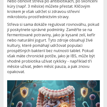
nebo obnovit střeva po antibiotikách, po skončení
kúry (např. 3 měsíce) můžete přestat. Klíčovým
krokem je však udržet si zdravou střevní
mikrobiotu prostřednictvím stravy.
Střeva si sama dokáže regulovat rovnováhu, pokud
jí poskytnete správné podmínky. Zaměřte se na
fermentované potraviny, jako je
kysané zelí
,
kefír
nebo
naturální jogurt
. Tyto zdroje obsahují živé
kultury, které pomáhají udržovat populaci
prospěšných bakterií bez nutnosti tablet. Pokud
však máte chronické potíže, jako je IBS, může být
vhodné probiotika užívat cyklicky - například tři
měsíce užívat, jeden měsíc pauza, a pak znovu
opakovat.