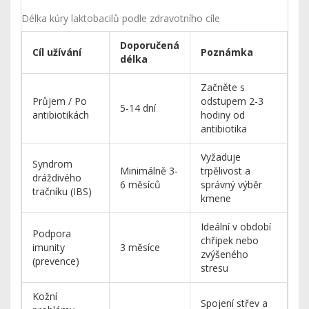
Délka kúry laktobacilů podle zdravotního cíle
Doporučená
Cíl užívání
Poznámka
délka
Začněte s
Průjem / Po
odstupem 2-3
5-14 dní
antibiotikách
hodiny od
antibiotika
Vyžaduje
Syndrom
Minimálně 3-
trpělivost a
dráždivého
6 měsíců
správný výběr
tračníku (IBS)
kmene
Ideální v období
Podpora
chřipek nebo
imunity
3 měsíce
zvýšeného
(prevence)
stresu
Kožní
Spojení střev a