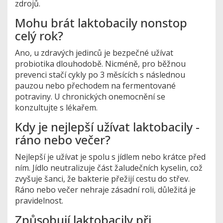
zdrojů.
Mohu brát laktobacily nonstop
celý rok?
Ano, u zdravých jedinců je bezpečné užívat
probiotika dlouhodobě. Nicméně, pro běžnou
prevenci stačí cykly po 3 měsících s následnou
pauzou nebo přechodem na fermentované
potraviny. U chronických onemocnění se
konzultujte s lékařem.
Kdy je nejlepší užívat laktobacily -
ráno nebo večer?
Nejlepší je užívat je spolu s jídlem nebo krátce před
ním. Jídlo neutralizuje část žaludečních kyselin, což
zvyšuje šanci, že bakterie přežijí cestu do střev.
Ráno nebo večer nehraje zásadní roli, důležitá je
pravidelnost.
Způsobují laktobacily při