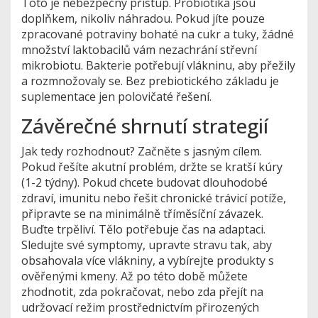
Toto je nebezpečný přístup. Probiotika jsou
doplňkem, nikoliv náhradou. Pokud jíte pouze
zpracované potraviny bohaté na cukr a tuky, žádné
množství laktobacilů vám nezachrání střevní
mikrobiotu. Bakterie potřebují vlákninu, aby přežily
a rozmnožovaly se. Bez prebiotického základu je
suplementace jen polovičaté řešení.
Závěrečné shrnutí strategií
Jak tedy rozhodnout? Začněte s jasným cílem.
Pokud řešíte akutní problém, držte se kratší kúry
(1-2 týdny). Pokud chcete budovat dlouhodobé
zdraví, imunitu nebo řešit chronické trávicí potíže,
připravte se na minimálně tříměsíční závazek.
Buďte trpěliví. Tělo potřebuje čas na adaptaci.
Sledujte své symptomy, upravte stravu tak, aby
obsahovala více vlákniny, a vybírejte produkty s
ověřenými kmeny. Až po této době můžete
zhodnotit, zda pokračovat, nebo zda přejít na
udržovací režim prostřednictvím přirozených