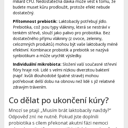
miliard CFU. Nedostatečná dávka může vést k tomu, že
budete muset kůru prodloužit, protože efekt nebude
dostatečný.
Přítomnost prebiotik:
Laktobacily potřebují jídlo.
Prebiotika, což jsou typy vlákniny, která se nestráví v
tenkém střevě, slouží jako palivo pro probiotika. Bez
dostatečného příjmu vlákniny (z ovoce, zeleniny,
celozrnných produktů) mohou být vaše laktobacily méně
efektivní. Kombinace probiotik a prebiotik se nazývá
synbiotikum a může urychlit výsledky.
Individuální mikrobiota:
Složení vaší současné střevní
flóry hraje roli. Lidé s velmi nízkou diverzitou bakterií
(např. kvůli dlouhodobé špatné stravě) mohou
potřebovat delší dobu na obnovu než lidé s již relativně
zdravým trávením.
Co dělat po ukončení kúry?
Mnozí se ptají: „Musím brát laktobacily navždy?“
Odpověď zní: ne nutně. Pokud jste doplnili
probiotika s cílem překonat akutní fázi nemoci