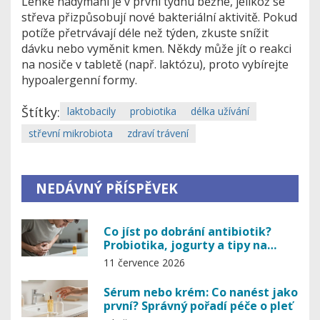
Lehké nadýmání je v první týdnu běžné, jelikož se
střeva přizpůsobují nové bakteriální aktivitě. Pokud
potíže přetrvávají déle než týden, zkuste snížit
dávku nebo vyměnit kmen. Někdy může jít o reakci
na nosiče v tabletě (např. laktózu), proto vybírejte
hypoalergenní formy.
Štítky:
laktobacily
probiotika
délka užívání
střevní mikrobiota
zdraví trávení
NEDÁVNÝ PŘÍSPĚVEK
Co jíst po dobrání antibiotik?
Probiotika, jogurty a tipy na
regeneraci střev
11 července 2026
Sérum nebo krém: Co nanést jako
první? Správný pořadí péče o pleť