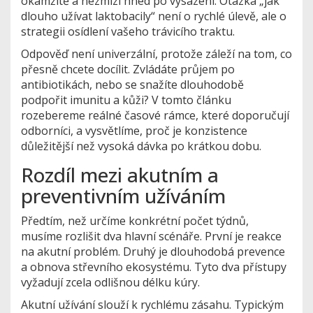
okamžitě a nezmizí hned po vysazení. Otázka „jak
dlouho užívat laktobacily“ není o rychlé úlevě, ale o
strategii osídlení vašeho trávicího traktu.
Odpověď není univerzální, protože záleží na tom, co
přesně chcete docílit. Zvládáte průjem po
antibiotikách, nebo se snažíte dlouhodobě
podpořit imunitu a kůži? V tomto článku
rozebereme reálné časové rámce, které doporučují
odborníci, a vysvětlíme, proč je konzistence
důležitější než vysoká dávka po krátkou dobu.
Rozdíl mezi akutním a
preventivním užíváním
Předtím, než určíme konkrétní počet týdnů,
musíme rozlišit dva hlavní scénáře. První je reakce
na akutní problém. Druhý je dlouhodobá prevence
a obnova střevního ekosystému. Tyto dva přístupy
vyžadují zcela odlišnou délku kúry.
Akutní užívání
slouží k rychlému zásahu. Typickým