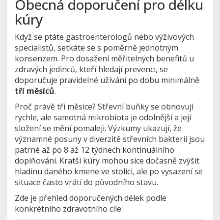
Obecná doporučení pro délku
kúry
Když se ptáte gastroenterologů nebo výživových
specialistů, setkáte se s poměrně jednotným
konsenzem. Pro dosažení měřitelných benefitů u
zdravých jedinců, kteří hledají prevenci, se
doporučuje pravidelné užívání po dobu minimálně
tří měsíců
.
Proč právě tři měsíce? Střevní buňky se obnovují
rychle, ale samotná mikrobiota je odolnější a její
složení se mění pomaleji. Výzkumy ukazují, že
významné posuny v diverzitě střevních bakterií jsou
patrné až po 8 až 12 týdnech kontinuálního
doplňování. Kratší kúry mohou sice dočasně zvýšit
hladinu daného kmene ve stolici, ale po vysazení se
situace často vrátí do původního stavu.
Zde je přehled doporučených délek podle
konkrétního zdravotního cíle: