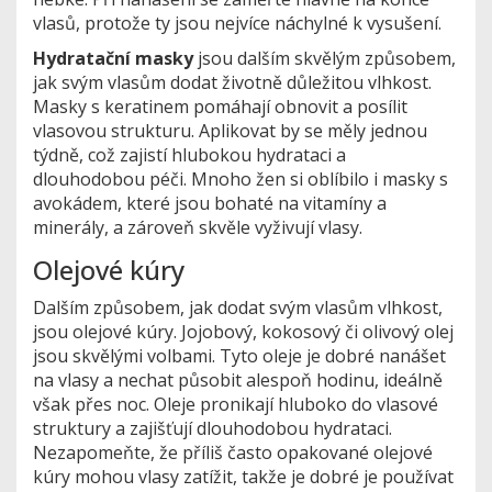
vlasů, protože ty jsou nejvíce náchylné k vysušení.
Hydratační masky
jsou dalším skvělým způsobem,
jak svým vlasům dodat životně důležitou vlhkost.
Masky s keratinem pomáhají obnovit a posílit
vlasovou strukturu. Aplikovat by se měly jednou
týdně, což zajistí hlubokou hydrataci a
dlouhodobou péči. Mnoho žen si oblíbilo i masky s
avokádem, které jsou bohaté na vitamíny a
minerály, a zároveň skvěle vyživují vlasy.
Olejové kúry
Dalším způsobem, jak dodat svým vlasům vlhkost,
jsou olejové kúry. Jojobový, kokosový či olivový olej
jsou skvělými volbami. Tyto oleje je dobré nanášet
na vlasy a nechat působit alespoň hodinu, ideálně
však přes noc. Oleje pronikají hluboko do vlasové
struktury a zajišťují dlouhodobou hydrataci.
Nezapomeňte, že příliš často opakované olejové
kúry mohou vlasy zatížit, takže je dobré je používat