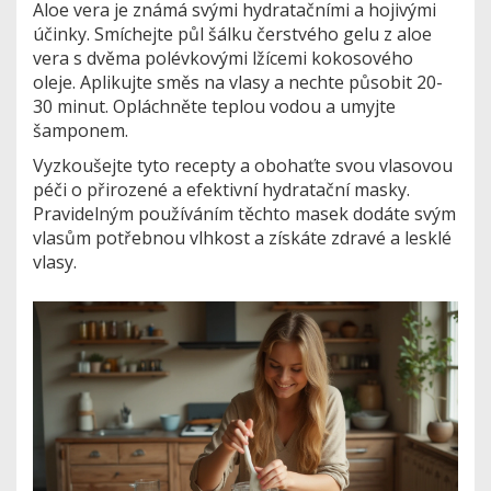
Aloe vera je známá svými hydratačními a hojivými
účinky. Smíchejte půl šálku čerstvého gelu z aloe
vera s dvěma polévkovými lžícemi kokosového
oleje. Aplikujte směs na vlasy a nechte působit 20-
30 minut. Opláchněte teplou vodou a umyjte
šamponem.
Vyzkoušejte tyto recepty a obohaťte svou vlasovou
péči o přirozené a efektivní hydratační masky.
Pravidelným používáním těchto masek dodáte svým
vlasům potřebnou vlhkost a získáte zdravé a lesklé
vlasy.