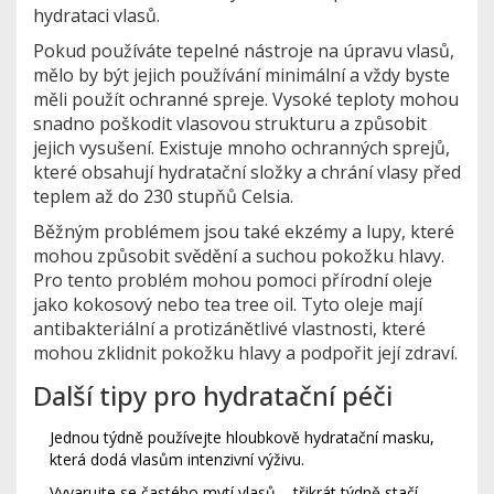
hydrataci vlasů.
Pokud používáte tepelné nástroje na úpravu vlasů,
mělo by být jejich používání minimální a vždy byste
měli použít ochranné spreje. Vysoké teploty mohou
snadno poškodit vlasovou strukturu a způsobit
jejich vysušení. Existuje mnoho ochranných sprejů,
které obsahují hydratační složky a chrání vlasy před
teplem až do 230 stupňů Celsia.
Běžným problémem jsou také ekzémy a lupy, které
mohou způsobit svědění a suchou pokožku hlavy.
Pro tento problém mohou pomoci přírodní oleje
jako kokosový nebo tea tree oil. Tyto oleje mají
antibakteriální a protizánětlivé vlastnosti, které
mohou zklidnit pokožku hlavy a podpořit její zdraví.
Další tipy pro hydratační péči
Jednou týdně používejte hloubkově hydratační masku,
která dodá vlasům intenzivní výživu.
Vyvarujte se častého mytí vlasů – třikrát týdně stačí.