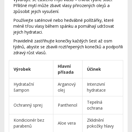
Přílišné mytí může zbavit vlasy přirozených olejů a
způsobit jejich vysušení.
Používejte saténové nebo hedvábné polštářky, které
méně třou vlasy během spánku a pomáhají udržovat
jejich hydrataci.
Pravidelně zastřihujte konečky každých šest až osm
týdnů, abyste se zbavili roztřepených konečků a podpořili
zdravý růst vlasů.
Hlavní
Výrobek
Účinek
přísada
Hydratační
Arganový
Intenzivní
šampon
olej
hydratace
Tepelná
Ochranný sprej
Panthenol
ochrana
Kondicionér bez
Zklidnění
Aloe vera
parabenů
pokožky hlavy