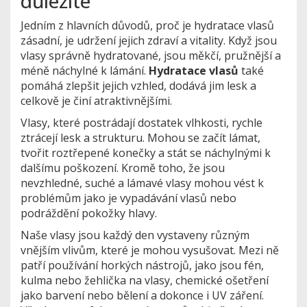
důležité
Jedním z hlavních důvodů, proč je hydratace vlasů
zásadní, je udržení jejich zdraví a vitality. Když jsou
vlasy správně hydratované, jsou měkčí, pružnější a
méně náchylné k lámání.
Hydratace vlasů
také
pomáhá zlepšit jejich vzhled, dodává jim lesk a
celkově je činí atraktivnějšími.
Vlasy, které postrádají dostatek vlhkosti, rychle
ztrácejí lesk a strukturu. Mohou se začít lámat,
tvořit roztřepené konečky a stát se náchylnými k
dalšímu poškození. Kromě toho, že jsou
nevzhledné, suché a lámavé vlasy mohou vést k
problémům jako je vypadávání vlasů nebo
podráždění pokožky hlavy.
Naše vlasy jsou každý den vystaveny různým
vnějším vlivům, které je mohou vysušovat. Mezi ně
patří používání horkých nástrojů, jako jsou fén,
kulma nebo žehlička na vlasy, chemické ošetření
jako barvení nebo bělení a dokonce i UV záření.