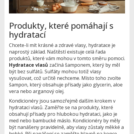
Produkty, které pomáhají s
hydratací
Chcete-li mít krásné a zdravé vlasy, hydratace je
naprostý základ. Naštěstí existuje celá řada
produktů, které vám mohou v tomto směru pomoci.
Hydratace vlasů
začíná šamponem, který by měl
být bez sulfátů. Sulfáty mohou totiž vlasy
vysušovat, což určitě nechceme. Místo toho zvolte
šampon, který obsahuje přísady jako glycerin, aloe
vera nebo arganový olej.
Kondicionéry jsou samozřejmě dalším krokem v
hydrataci vlasů. Zaměřte se na produkty, které
obsahují přísady pro hlubokou hydrataci, jako je
med nebo bambucké máslo. Kondicionéry by měly
být nanášeny pravidelně, aby vlasy zůstaly měkké a
hebké. Při nanášení se zaměřte hlavně na konce