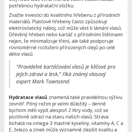
potřebnou hydratační složku.
Zvažte investici do kvalitního hřebenu z přírodních
materiálů. Plastové hřebeny často způsobují
elektrostatický náboj, což může vést k lámání vlasů.
Dřevěný hřeben nebo kartáč s přírodními štětinami
nejen, že minimalizuje tření, ale také podporuje
rovnoměrné rozložení přirozených olejů po celé
délce vlasů.
"Pravidelné kartáčování vlasů je klíčové pro
jejich zdraví a lesk," říká známý vlasový
expert Mark Townsend.
Hydratace vlasů
znamená také pravidelnou výživu
zevnitř. Pitný režim je velmi důležitý – denně
bychom měli vypít alespoň 2 litry vody, což se
pozitivně odrazí na stavu našich vlasů. Strava
bohatá na omega-3 mastné kyseliny, vitamíny A, C a
E, železo a zinek může významně zlepšit kvalitu a