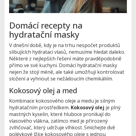
Domácí recepty na
hydratační masky
V dnešní době, kdy je na trhu nespočet produktů
slibujících hydrataci vlasů, nemusíme hledat daleko.
Některé z nejlepších řešení máte pravděpodobně
přímo ve své kuchyni. Domácí hydratační masky
nejen že stojí méně, ale také umožňují kontrolovat
složení a vyhnout se nežádoucím chemikáliím.
Kokosový olej a med
Kombinace kokosového oleje a medu je silným
hydratačním prostředkem.
Kokosový olej
je plný
mastných kyselin, které hluboce pronikají do
vlasového vlákna, zatímco med je přirozený
zvlhčovač, který udržuje vlhkost. Smíchejte dvě
polévkové lžíce kokosového oleje s jednou