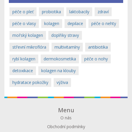
péče o pleť
probiotika
laktobacily
zdraví
péče o vlasy
kolagen
depilace
péče o nehty
mořský kolagen
doplňky stravy
střevní mikroflóra
multivitamíny
antibiotika
rybí kolagen
dermokosmetika
péče o nohy
detoxikace
kolagen na klouby
hydratace pokožky
výživa
Menu
O nás
Obchodní podmínky