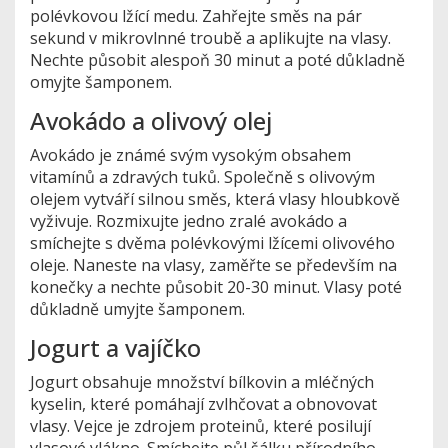
polévkovou lžící medu. Zahřejte směs na pár
sekund v mikrovlnné troubě a aplikujte na vlasy.
Nechte působit alespoň 30 minut a poté důkladně
omyjte šamponem.
Avokádo a olivový olej
Avokádo je známé svým vysokým obsahem
vitamínů a zdravých tuků. Společně s olivovým
olejem vytváří silnou směs, která vlasy hloubkově
vyživuje. Rozmixujte jedno zralé avokádo a
smíchejte s dvěma polévkovými lžícemi olivového
oleje. Naneste na vlasy, zaměřte se především na
konečky a nechte působit 20-30 minut. Vlasy poté
důkladně umyjte šamponem.
Jogurt a vajíčko
Jogurt obsahuje množství bílkovin a mléčných
kyselin, které pomáhají zvlhčovat a obnovovat
vlasy. Vejce je zdrojem proteinů, které posilují
vlasové vlákno. Smíchejte půl šálku přírodního