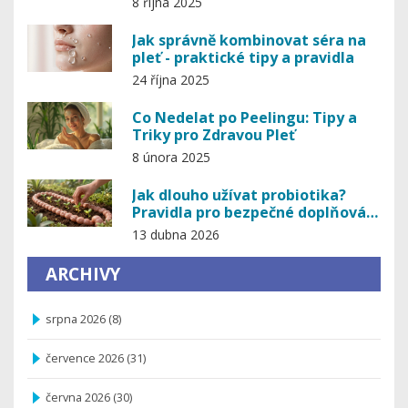
8 října 2025
Jak správně kombinovat séra na
pleť - praktické tipy a pravidla
24 října 2025
Co Nedelat po Peelingu: Tipy a
Triky pro Zdravou Pleť
8 února 2025
Jak dlouho užívat probiotika?
Pravidla pro bezpečné doplňování
střev
13 dubna 2026
ARCHIVY
srpna 2026
(8)
července 2026
(31)
června 2026
(30)