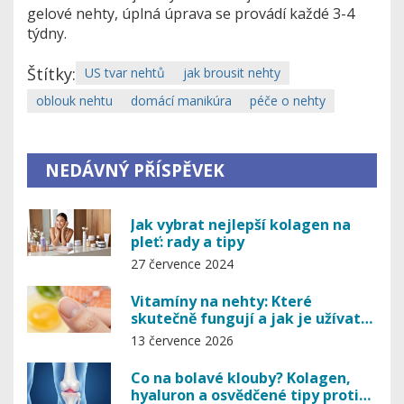
gelové nehty, úplná úprava se provádí každé 3-4
týdny.
Štítky:
US tvar nehtů
jak brousit nehty
oblouk nehtu
domácí manikúra
péče o nehty
NEDÁVNÝ PŘÍSPĚVEK
Jak vybrat nejlepší kolagen na
pleť: rady a tipy
27 července 2024
Vitamíny na nehty: Které
skutečně fungují a jak je užívat
pro silné drápy
13 července 2026
Co na bolavé klouby? Kolagen,
hyaluron a osvědčené tipy proti