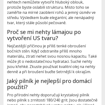
nehtech nemůžete vytvořit hluboký oblouk,
protože byste oslabili strukturu. Místo toho se
zaměřte na mírné zaoblení rohů a jemný úsměv ve
středu. Výsledkem bude elegantní, ale nenápadný
tvar, který stále působí pečovaně.
Proč se mi nehty lámajou po
vytvoření US tvaru?
Nejčastější příčinou je příliš tenké obroušení
bočních stěn. Když odstraníte příliš mnoho
materiálu, ztratí nehet svou nosnou kapacitu. Také
může jít o nedostatečnou hydrataci. Suché nehty
jsou křehké. Zkuste používat kvalitní olej na nehty
denně a při broušení buďte šetrnější k okrajům.
Jaký pilník je nejlepší pro domácí
použití?
Pro přírodní nehty doporučuji krystalový pilník
nebo pilník s zrnitosti 180/240 grit. Jsou dostatečně