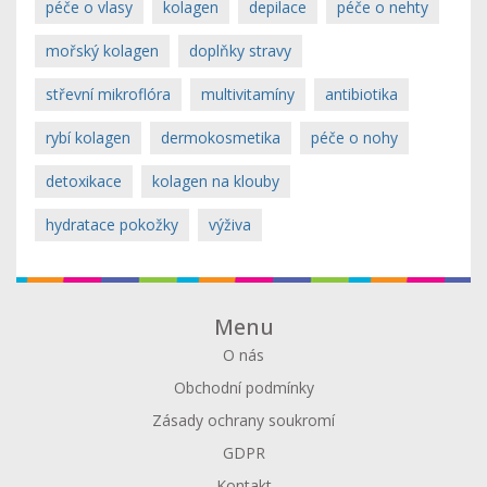
péče o vlasy
kolagen
depilace
péče o nehty
mořský kolagen
doplňky stravy
střevní mikroflóra
multivitamíny
antibiotika
rybí kolagen
dermokosmetika
péče o nohy
detoxikace
kolagen na klouby
hydratace pokožky
výživa
Menu
O nás
Obchodní podmínky
Zásady ochrany soukromí
GDPR
Kontakt