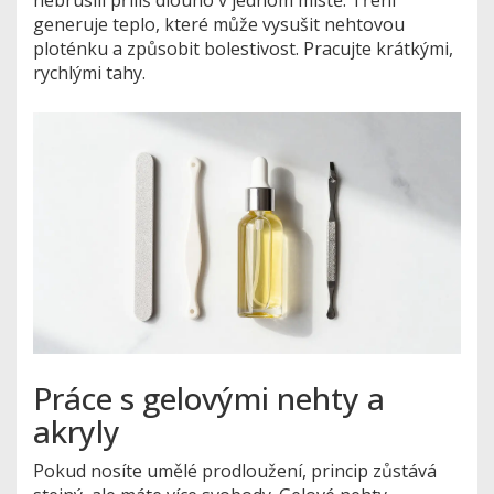
nebrusili příliš dlouho v jednom místě. Tření
generuje teplo, které může vysušit nehtovou
ploténku a způsobit bolestivost. Pracujte krátkými,
rychlými tahy.
Práce s gelovými nehty a
akryly
Pokud nosíte umělé prodloužení, princip zůstává