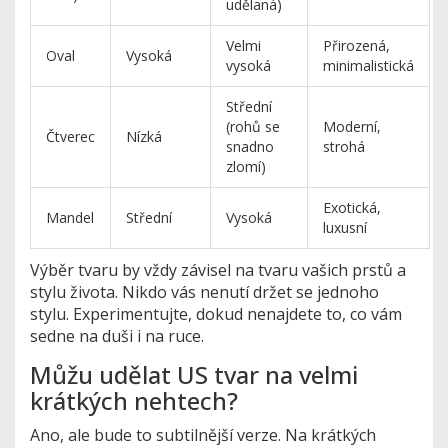
udělaná)
Velmi
Přirozená,
Oval
Vysoká
vysoká
minimalistická
Střední
(rohů se
Moderní,
Čtverec
Nízká
snadno
strohá
zlomí)
Exotická,
Mandel
Střední
Vysoká
luxusní
Výběr tvaru by vždy závisel na tvaru vašich prstů a
stylu života. Nikdo vás nenutí držet se jednoho
stylu. Experimentujte, dokud nenajdete to, co vám
sedne na duši i na ruce.
Můžu udělat US tvar na velmi
krátkých nehtech?
Ano, ale bude to subtilnější verze. Na krátkých