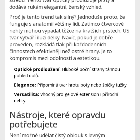
středu. Tento tvar opticky prodlužuje prsty a
dodává rukám elegantní, ženský vzhled.
Proč je tento trend tak silný? Jednoduše proto, že
funguje s anatomií většiny lidí. Zatímco čtvercové
nehty mohou vypadat těžce na kratších prstech, US
tvar vytváří iluzi délky. Navíc, pokud je dobře
proveden, rozkládá tlak při každodenních
činnostech efektivněji než ostré hrany. Je to
kompromis mezi odolností a estetikou.
Optické prodloužení:
Hluboké boční strany táhnou
pohled dolů.
Elegance:
Připomíná tvar hrotu boty nebo špičky tužky.
Versatilita:
Vhodný pro gelové extension i přírodní
nehty.
Nástroje, které opravdu
potřebujete
Není možné udělat čistý oblouk s levným