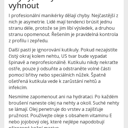
vyhnout
I profesionální manikérky dělají chyby. Nejčastější z
nich je asymetrie. Lidé mají tendenci brúsit jednu
stranu déle, protože se jim líbí výsledek, a druhou
stranu opomenout. Řešením je pravidelná kontrola
z profilu i zepředu.
Další pastí je ignorování
kutikuly
. Pokud nezajistíte
čistý okraj kolem nehtu, US tvar bude vypadat
špinavě a neprofesionálně. Kutikulu nikdy nekraťte
ostře, pouze ji odsuňte a odstraněte volné části
pomocí břitvy nebo speciálních nůžek. Špatně
ošetřená kutikula vede k zarůstání nehtů a
infekcím.
Nesmíme zapomenout ani na hydrataci. Po každém
broušení naneste olej na nehty a okolí. Suché nehty
se lámají. Olej penetruje do vrstev a zajišťuje
pružnost. Používejte oleje s obsahem vitaminu E
nebo jojobový olej, které nejlépe napodobují
přirozené kožní mazivo.