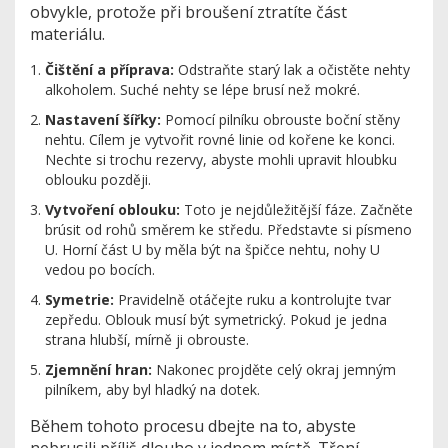
obvykle, protože při broušení ztratíte část
materiálu.
Čištění a příprava:
Odstraňte starý lak a očistěte nehty
alkoholem. Suché nehty se lépe brusí než mokré.
Nastavení šířky:
Pomocí pilníku obrouste boční stěny
nehtu. Cílem je vytvořit rovné linie od kořene ke konci.
Nechte si trochu rezervy, abyste mohli upravit hloubku
oblouku později.
Vytvoření oblouku:
Toto je nejdůležitější fáze. Začněte
brúsit od rohů směrem ke středu. Představte si písmeno
U. Horní část U by měla být na špičce nehtu, nohy U
vedou po bocích.
Symetrie:
Pravidelně otáčejte ruku a kontrolujte tvar
zepředu. Oblouk musí být symetrický. Pokud je jedna
strana hlubší, mírně ji obrouste.
Zjemnění hran:
Nakonec projděte celý okraj jemným
pilníkem, aby byl hladký na dotek.
Během tohoto procesu dbejte na to, abyste