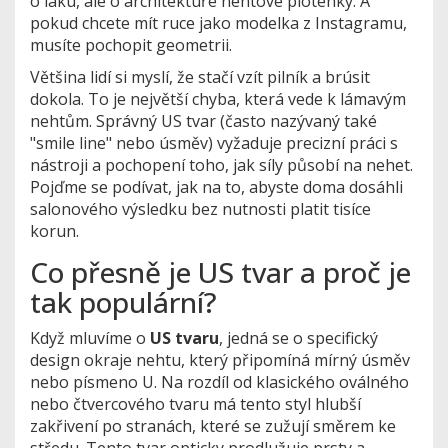
o laku, ale o architektuře nehtové ploténky. A
pokud chcete mít ruce jako modelka z Instagramu,
musíte pochopit geometrii.
Většina lidí si myslí, že stačí vzít pilník a brúsit
dokola. To je největší chyba, která vede k lámavým
nehtům. Správný US tvar (často nazývaný také
"smile line" nebo úsměv) vyžaduje precizní práci s
nástroji a pochopení toho, jak síly působí na nehet.
Pojďme se podívat, jak na to, abyste doma dosáhli
salonového výsledku bez nutnosti platit tisíce
korun.
Co přesně je US tvar a proč je
tak populární?
Když mluvíme o
US tvaru
,
jedná se o specifický
design okraje nehtu, který připomíná mírný úsměv
nebo písmeno U
. Na rozdíl od klasického oválného
nebo čtvercového tvaru má tento styl hlubší
zakřivení po stranách, které se zužují směrem ke