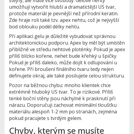
stejný, ale máte více svobody. Gelové nehty
umožňují vytvořit hlubší a dramatictější US tvar,
protože materiál je pevnější než přírodní keratin.
Zde hraje roli také tzv.
apex nehtu
, což je nejvyšší
bod oblouku podél délky nehtu.
Při aplikaci gelu je důležité vybudovat správnou
architektonickou podporu. Apex by měl být umístěn
přibližně ve středu nehtové ploténky. Pokud je apex
příliš blízko kořene, nehet bude křehký u špičky.
Pokud je příliš daleko, může dojít k odlupování u
kořene. Při broušení finálního tvaru tedy nejen
definujete okraj, ale také posilujete celou strukturu.
Pozor na běžnou chybu: mnoho klientek chce
extrémně hluboký US tvar. To je rizikové. Příliš
tenké boční stěny jsou náchylné k prasknutí při
nárazu. Doporučuji zachovat minimální tloušťku
materiálu alespoň 1-2 mm po stranách, zejména
pokud pracujete s tvrdým gelem.
Chyby, kterým se musíte