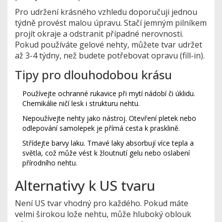
Pro udržení krásného vzhledu doporučuji jednou
týdně provést malou úpravu. Stačí jemným pilníkem
projít okraje a odstranit případné nerovnosti.
Pokud používáte gelové nehty, můžete tvar udržet
až 3-4 týdny, než budete potřebovat opravu (fill-in).
Tipy pro dlouhodobou krásu
Používejte ochranné rukavice při mytí nádobí či úklidu.
Chemikálie ničí lesk i strukturu nehtu.
Nepoužívejte nehty jako nástroj. Otevření pletek nebo
odlepování samolepek je přímá cesta k prasklině.
Střídejte barvy laku. Tmavé laky absorbují více tepla a
světla, což může vést k žloutnutí gelu nebo oslabení
přírodního nehtu.
Alternativy k US tvaru
Není US tvar vhodný pro každého. Pokud máte
velmi širokou lože nehtu, může hluboký oblouk