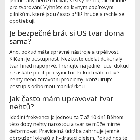
jemné, aby neroztrhávaly vrstvy nehtu, ale účinné
pro tvarování. Vyhněte se levným papírovým
pilníkům, které jsou často příliš hrubé a rychle se
opotřebují.
Je bezpečné brát si US tvar doma
sama?
Ano, pokud máte správné nástroje a trpělivost.
Klíčem je postupnost. Nezkuste udělat dokonalý
tvar hned napoprvé. Trénujte na jedné ruce, dokud
nezískáte pocit pro symetrii. Pokud máte citlivé
nehty nebo zdravotní problémy, konzultujte
postup s odbornou manikérkou.
Jak často mám upravovat tvar
nehtů?
Ideální frekvence je jednou za 7 až 10 dní. Během
této doby nehty narostou a tvar se může mírně
deformovat. Pravidelná údržba zahrnuje jemné
obroušení okrajů a hydrataci olejem. Pokud nosíte