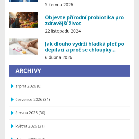
bolesti
5 června 2026
Objevte přírodní probiotika pro
zdravější život
22 listopadu 2024
Jak dlouho vydrží hladká pleť po
depilaci a proč se chloupky
vracejí?
6 dubna 2026
ARCHIVY
srpna 2026
(8)
července 2026
(31)
června 2026
(30)
května 2026
(31)