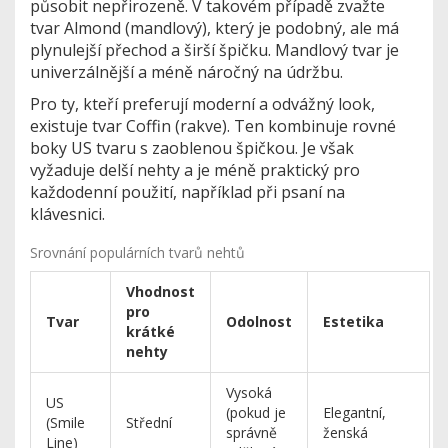
působit nepřirozeně. V takovém případě zvažte
tvar
Almond (mandlový)
, který je podobný, ale má
plynulejší přechod a širší špičku. Mandlový tvar je
univerzálnější a méně náročný na údržbu.
Pro ty, kteří preferují moderní a odvážný look,
existuje tvar
Coffin (rakve)
. Ten kombinuje rovné
boky US tvaru s zaoblenou špičkou. Je však
vyžaduje delší nehty a je méně praktický pro
každodenní použití, například při psaní na
klávesnici.
Srovnání populárních tvarů nehtů
Vhodnost
pro
Tvar
Odolnost
Estetika
krátké
nehty
Vysoká
US
(pokud je
Elegantní,
(Smile
Střední
správně
ženská
Line)