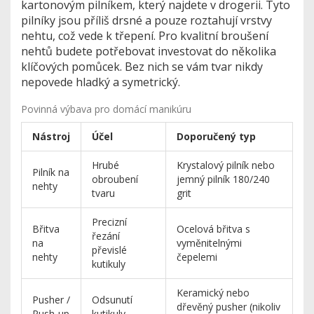
kartonovým pilníkem, který najdete v drogerii. Tyto
pilníky jsou příliš drsné a pouze roztahují vrstvy
nehtu, což vede k třepení. Pro kvalitní
broušení
nehtů
budete potřebovat investovat do několika
klíčových pomůcek. Bez nich se vám tvar nikdy
nepovede hladký a symetrický.
Povinná výbava pro domácí manikúru
Nástroj
Účel
Doporučený typ
Hrubé
Krystalový pilník nebo
Pilník na
obroubení
jemný pilník 180/240
nehty
tvaru
grit
Precizní
Břitva
Ocelová břitva s
řezání
na
vyměnitelnými
převislé
nehty
čepelemi
kutikuly
Keramický nebo
Pusher /
Odsunutí
dřevěný pusher (nikoliv
Push-up
kutikuly