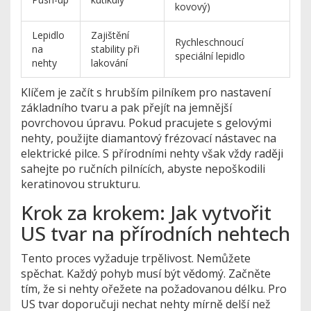
kovový)
Lepidlo
Zajištění
Rychleschnoucí
na
stability při
speciální lepidlo
nehty
lakování
Klíčem je začít s hrubším pilníkem pro nastavení
základního tvaru a pak přejít na jemnější
povrchovou úpravu. Pokud pracujete s gelovými
nehty, použijte diamantový frézovací nástavec na
elektrické pilce. S přírodními nehty však vždy raději
sahejte po ručních pilnících, abyste nepoškodili
keratinovou strukturu.
Krok za krokem: Jak vytvořit
US tvar na přírodních nehtech
Tento proces vyžaduje trpělivost. Nemůžete
spěchat. Každý pohyb musí být vědomý. Začněte
tím, že si nehty ořežete na požadovanou délku. Pro
US tvar doporučuji nechat nehty mírně delší než