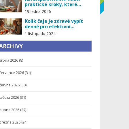
praktické kroky, které
skutečně fungují
19 ledna 2026
Kolik čaje je zdravé vypít
denně pro efektivní
detoxikaci
1 listopadu 2024
ARCHIVY
srpna 2026
(8)
července 2026
(31)
června 2026
(30)
května 2026
(31)
dubna 2026
(27)
března 2026
(24)