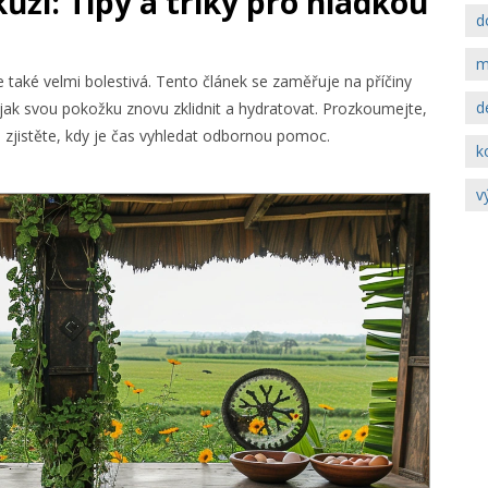
ůži: Tipy a triky pro hladkou
d
m
 také velmi bolestivá. Tento článek se zaměřuje na příčiny
d
, jak svou pokožku znovu zklidnit a hydratovat. Prozkoumejte,
zjistěte, kdy je čas vyhledat odbornou pomoc.
k
v