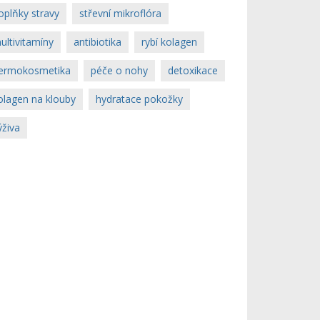
oplňky stravy
střevní mikroflóra
ultivitamíny
antibiotika
rybí kolagen
ermokosmetika
péče o nohy
detoxikace
olagen na klouby
hydratace pokožky
ýživa