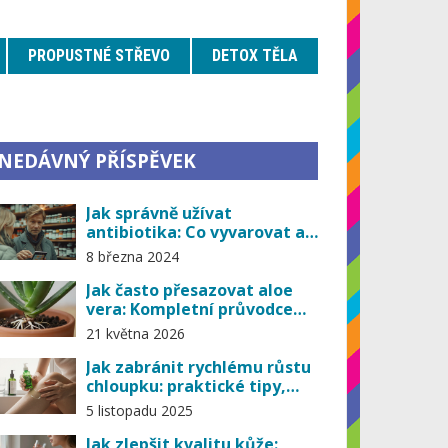
PROPUSTNÉ STŘEVO
DETOX TĚLA
NEDÁVNÝ PŘÍSPĚVEK
Jak správně užívat
antibiotika: Co vyvarovat a
zvýšit jejich účinnost?
8 března 2024
Jak často přesazovat aloe
vera: Kompletní průvodce
pro zdravou rostlinu
21 května 2026
Jak zabránit rychlému růstu
chloupku: praktické tipy,
které skutečně fungují
5 listopadu 2025
Jak zlepšit kvalitu kůže: