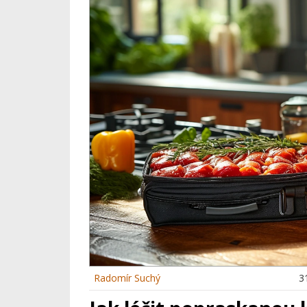
Radomír Suchý
3