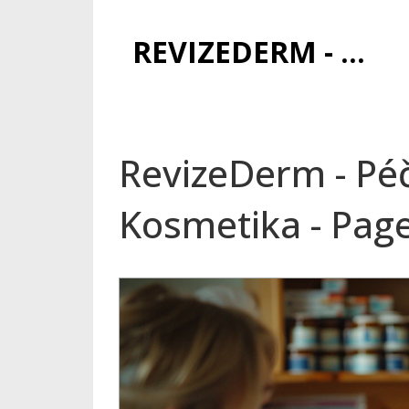
REVIZEDERM - PÉČE O KŮŽI A KOSMETIKA
RevizeDerm - Péč
Kosmetika - Pag