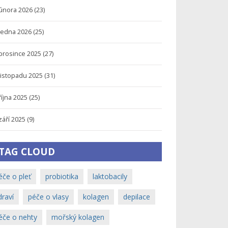
února 2026
(23)
ledna 2026
(25)
prosince 2025
(27)
listopadu 2025
(31)
října 2025
(25)
září 2025
(9)
TAG CLOUD
éče o pleť
probiotika
laktobacily
draví
péče o vlasy
kolagen
depilace
éče o nehty
mořský kolagen