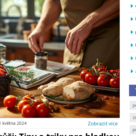
p
z
Zobrazit více
1 května 2024
p