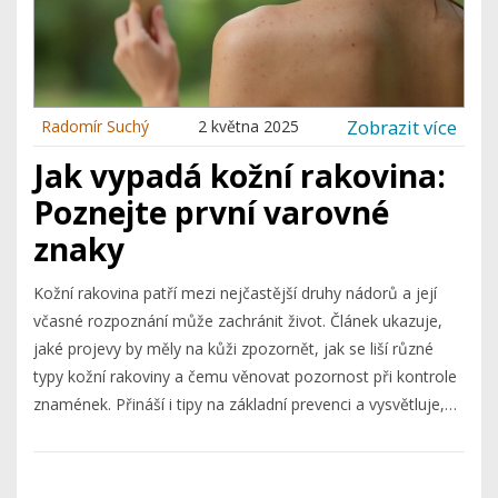
Zobrazit více
Radomír Suchý
2 května 2025
Jak vypadá kožní rakovina:
Poznejte první varovné
znaky
Kožní rakovina patří mezi nejčastější druhy nádorů a její
včasné rozpoznání může zachránit život. Článek ukazuje,
jaké projevy by měly na kůži zpozornět, jak se liší různé
typy kožní rakoviny a čemu věnovat pozornost při kontrole
znamének. Přináší i tipy na základní prevenci a vysvětluje,
kdy je čas zajít k lékaři. Vše srozumitelně a bez strašení.
Vědět, co hledat, může znamenat rozdíl mezi úspěšnou
léčbou a přehlédnutou hrozbou.