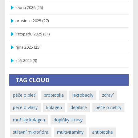
ledna 2026
(25)
prosince 2025
(27)
listopadu 2025
(31)
října 2025
(25)
září 2025
(9)
TAG CLOUD
péče o pleť
probiotika
laktobacily
zdraví
péče o vlasy
kolagen
depilace
péče o nehty
mořský kolagen
doplňky stravy
střevní mikroflóra
multivitamíny
antibiotika