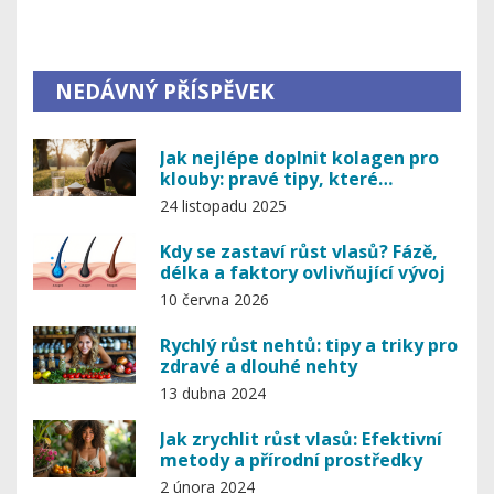
NEDÁVNÝ PŘÍSPĚVEK
Jak nejlépe doplnit kolagen pro
klouby: pravé tipy, které
skutečně fungují
24 listopadu 2025
Kdy se zastaví růst vlasů? Fázě,
délka a faktory ovlivňující vývoj
10 června 2026
Rychlý růst nehtů: tipy a triky pro
zdravé a dlouhé nehty
13 dubna 2024
Jak zrychlit růst vlasů: Efektivní
metody a přírodní prostředky
2 února 2024