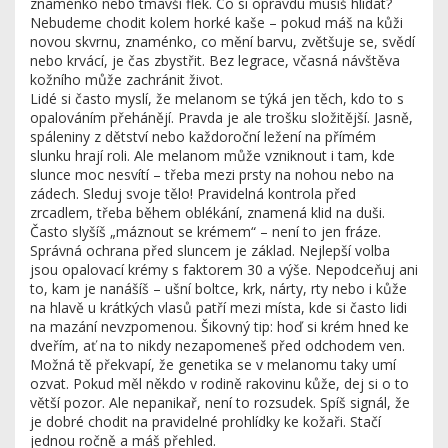
znaménko nebo tmavší flek. Co si opravdu musíš hlídat?
Nebudeme chodit kolem horké kaše – pokud máš na kůži
novou skvrnu, znaménko, co mění barvu, zvětšuje se, svědí
nebo krvácí, je čas zbystřit. Bez legrace, včasná návštěva
kožního může zachránit život.
Lidé si často myslí, že melanom se týká jen těch, kdo to s
opalováním přehánějí. Pravda je ale trošku složitější. Jasně,
spáleniny z dětství nebo každoroční ležení na přímém
slunku hrají roli. Ale melanom může vzniknout i tam, kde
slunce moc nesvítí – třeba mezi prsty na nohou nebo na
zádech. Sleduj svoje tělo! Pravidelná kontrola před
zrcadlem, třeba během oblékání, znamená klid na duši.
Často slyšíš „máznout se krémem“ – není to jen fráze.
Správná ochrana před sluncem je základ. Nejlepší volba
jsou opalovací krémy s faktorem 30 a výše. Nepodceňuj ani
to, kam je nanášíš – ušní boltce, krk, nárty, rty nebo i kůže
na hlavě u krátkých vlasů patří mezi místa, kde si často lidi
na mazání nevzpomenou. Šikovný tip: hoď si krém hned ke
dveřím, ať na to nikdy nezapomeneš před odchodem ven.
Možná tě překvapí, že genetika se v melanomu taky umí
ozvat. Pokud měl někdo v rodině rakovinu kůže, dej si o to
větší pozor. Ale nepanikař, není to rozsudek. Spíš signál, že
je dobré chodit na pravidelné prohlídky ke kožaři. Stačí
jednou ročně a máš přehled.