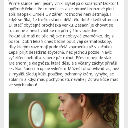
Přímé slunce není jediný viník. Slyšel jsi o soláriích? Doktor ti
upřímně řekne, že to není cesta ke zdravé bronzové pleti,
spíš naopak. Umělé UV záření rozhodně není šetrnější. I
když se říká, že troška slunce dělá tělu dobře kvůli vitaminu
D, stačí obyčejná procházka venku. Zásadní je chovat se
rozumně a neschvátit se na přímý žár v poledne.
Pokud už máš na těle nějaké neobvyklé znaménko, dej si
pozor. Dobří lékaři dnes běžně používají dermatoskopy,
díky kterým rozeznají podezřelá znaménka už v začátku.
Lepší přijít desetkrát zbytečně, než jednou pozdě. Navíc
vyšetření nebolí a zabere pár minut. Přes to nejede vlak.
Melanom je diagnóza, která děsí, ale včasný záchyt přináší
skvělou šanci na úplné vyléčení. Můžeš toho ovlivnit víc, než
si myslíš. Sleduj kůži, používej ochranný krém, vyhýbej se
soláriím a když máš pochybnosti, neváhej. Zdraví kůže máš
ve svých rukou!