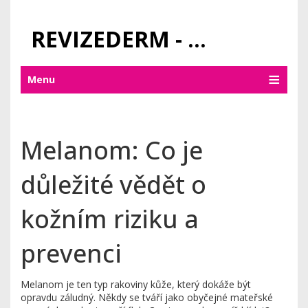
REVIZEDERM - PÉČE O KŮŽI A KOSMETIKA
Menu
Melanom: Co je
důležité vědět o
kožním riziku a
prevenci
Melanom je ten typ rakoviny kůže, který dokáže být
opravdu záludný. Někdy se tváří jako obyčejné mateřské