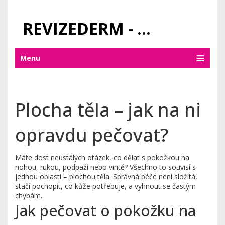
REVIZEDERM - PÉČE O KŮŽI A KOSMETIKA
Menu
Plocha těla – jak na ni
opravdu pečovat?
Máte dost neustálých otázek, co dělat s pokožkou na
nohou, rukou, podpaží nebo vintě? Všechno to souvisí s
jednou oblastí – plochou těla. Správná péče není složitá,
stačí pochopit, co kůže potřebuje, a vyhnout se častým
chybám.
Jak pečovat o pokožku na