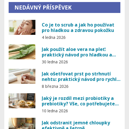
NEDÁVNÝ PŘÍSPĚVEK
Co je to scrub a jak ho používat
pro hladkou a zdravou pokožku
4 ledna 2026
Jak použít aloe vera na pleť:
praktický návod pro hladkou a
zklidněnou kůži
30 ledna 2026
Jak ošetřovat prst po strhnutí
nehtu: praktický návod pro rychlé
hojení
8 března 2026
Jaký je rozdíl mezi probiotiky a
prebiotiky? Vše, co potřebujete
vědět o laktobacilech a
10 ledna 2026
potravinách, které je podporují
Jak odstranit jemné chloupky
efektivně a šetrně