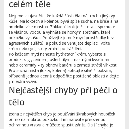
celém těle
Nejprve si ujasněte, že každá část těla má trochu jiný typ
kůže. Na loktech a kolenou bývá spíše suchá, na břiše a na
hrudníku více mastná. Základní krok je čistota – sprchujte
se vlažnou vodou a vyhněte se horkým sprchám, které
pokožku vysušují. Používejte jemné mycí prostředky bez
agresivních sulfátů, a pokud se věnujete depilaci, volte
krém nebo gel, který zmírní podráždění.
Po každém mytí naneste hydratační krém. Vyberte si
produkt s glycerinem, ušlechtilými mastnými kyselinami
nebo ceramidy – ty obnoví bariéru a zamezí ztrátě vlhkosti.
Pro suchá místa (lokty, kolena) aplikujte silnější balzám,
případně jednou denně odpočiňte postižené oblasti a dejte
jim extra výživu.
Nejčastější chyby při péči o
tělo
Jedna z největších chyb je používání škrabových houbiček
přímo na mokrou pokožku. Tím narušíte přirozenou
ochrannou vrstvu a můžete spustit zánět. Další chyba je