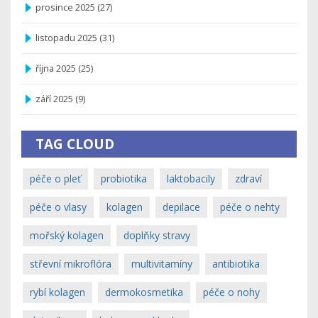
prosince 2025
(27)
listopadu 2025
(31)
října 2025
(25)
září 2025
(9)
TAG CLOUD
péče o pleť
probiotika
laktobacily
zdraví
péče o vlasy
kolagen
depilace
péče o nehty
mořský kolagen
doplňky stravy
střevní mikroflóra
multivitamíny
antibiotika
rybí kolagen
dermokosmetika
péče o nohy