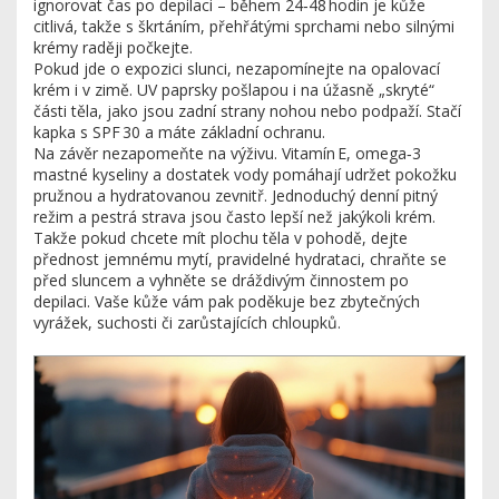
ignorovat čas po depilaci – během 24‑48 hodin je kůže
citlivá, takže s škrtáním, přehřátými sprchami nebo silnými
krémy raději počkejte.
Pokud jde o expozici slunci, nezapomínejte na opalovací
krém i v zimě. UV paprsky pošlapou i na úžasně „skryté“
části těla, jako jsou zadní strany nohou nebo podpaží. Stačí
kapka s SPF 30 a máte základní ochranu.
Na závěr nezapomeňte na výživu. Vitamín E, omega‑3
mastné kyseliny a dostatek vody pomáhají udržet pokožku
pružnou a hydratovanou zevnitř. Jednoduchý denní pitný
režim a pestrá strava jsou často lepší než jakýkoli krém.
Takže pokud chcete mít plochu těla v pohodě, dejte
přednost jemnému mytí, pravidelné hydrataci, chraňte se
před sluncem a vyhněte se dráždivým činnostem po
depilaci. Vaše kůže vám pak poděkuje bez zbytečných
vyrážek, suchosti či zarůstajících chloupků.