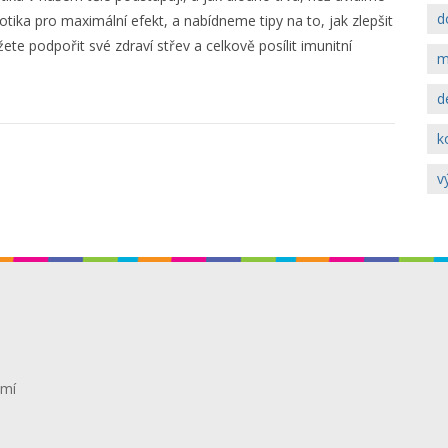
d
otika pro maximální efekt, a nabídneme tipy na to, jak zlepšit
žete podpořit své zdraví střev a celkově posílit imunitní
m
d
k
v
omí