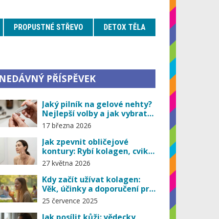
PROPUSTNÉ STŘEVO
DETOX TĚLA
NEDÁVNÝ PŘÍSPĚVEK
Jaký pilník na gelové nehty?
Nejlepší volby a jak vybrat
správný
17 března 2026
Jak zpevnit obličejové
kontury: Rybí kolagen, cviky
a péče pro jasný ovál
27 května 2026
Kdy začít užívat kolagen:
Věk, účinky a doporučení pro
zdravou pokožku i klouby
25 července 2025
Jak posílit kůži: vědecky