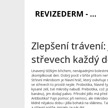
REVIZEDERM - PÉČE O KŮŽI A KOSMETIKA
Zlepšení trávení
střevech každý 
Unavený těžkým břichem, nenápadnými bolestmi 
zkomplikovat den. Dobrý pocit v břiše přitom ne
Střevní mikrobiom je hlavní hráč, který ovlivňuje 
ve střevech to prostě nejde. Probiotika, hlavně 
kysané zelí, tvé mikroby nabudí. Prebiotika, což j
banánu), jim dodají palivo. Přírodní jídlo má pře
Antibiotika? Fajn pomoc při nemoci, ale mikrobi
klidně nějakou dobu i jídla bohatá na vlákninu. Ta
a střevní potíže zmizely za pár dní.