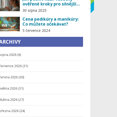
ověřené kroky pro silnější
kožní bariéru (2025)
30 srpna 2025
Cena pedikúry a manikúry:
Co můžete očekávat?
5 července 2024
ARCHIVY
srpna 2026
(6)
července 2026
(31)
června 2026
(30)
května 2026
(31)
dubna 2026
(27)
března 2026
(24)