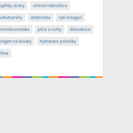
oplňky stravy
střevní mikroflóra
ultivitamíny
antibiotika
rybí kolagen
ermokosmetika
péče o nohy
detoxikace
olagen na klouby
hydratace pokožky
ýživa