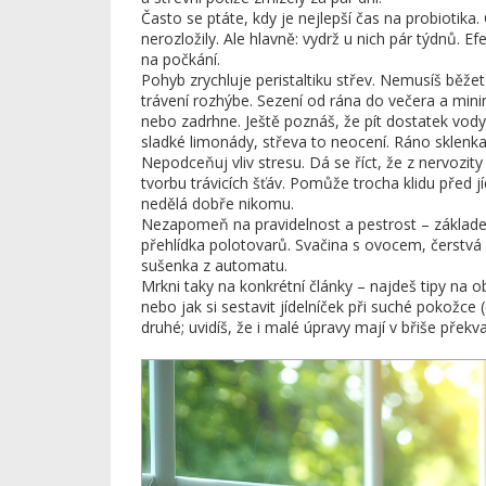
Často se ptáte, kdy je nejlepší čas na probiotika. 
nerozložily. Ale hlavně: vydrž u nich pár týdnů. E
na počkání.
Pohyb zrychluje peristaltiku střev. Nemusíš běž
trávení rozhýbe. Sezení od rána do večera a min
nebo zadrhne. Ještě poznáš, že pít dostatek vody 
sladké limonády, střeva to neocení. Ráno sklenk
Nepodceňuj vliv stresu. Dá se říct, že z nervozi
tvorbu trávicích šťáv. Pomůže trocha klidu před j
nedělá dobře nikomu.
Nezapomeň na pravidelnost a pestrost – základ
přehlídka polotovarů. Svačina s ovocem, čerstvá
sušenka z automatu.
Mrkni taky na konkrétní články – najdeš tipy na 
nebo jak si sestavit jídelníček při suché pokožce
druhé; uvidíš, že i malé úpravy mají v břiše překva