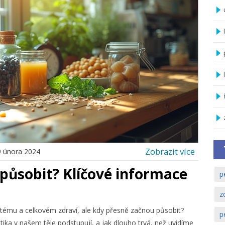
Zobrazit více
9 února 2024
působit? Klíčové informace
p
z
systému a celkovém zdraví, ale kdy přesně začnou působit?
p
ika v našem těle podstupují, a jak dlouho trvá, než uvidíme