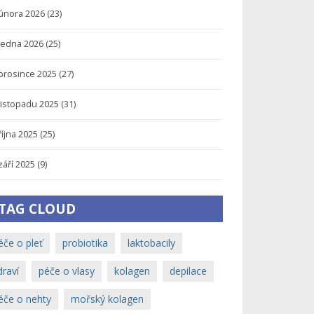
února 2026
(23)
ledna 2026
(25)
prosince 2025
(27)
listopadu 2025
(31)
října 2025
(25)
září 2025
(9)
TAG CLOUD
éče o pleť
probiotika
laktobacily
draví
péče o vlasy
kolagen
depilace
éče o nehty
mořský kolagen