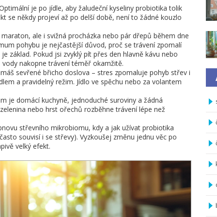
Optimální je po jídle, aby žaludeční kyseliny probiotika tolik
fekt se někdy projeví až po delší době, není to žádné kouzlo
et maraton, ale i svižná procházka nebo pár dřepů během dne
imum pohybu je nejčastější důvod, proč se trávení zpomalí
je základ. Pokud jsi zvyklý pít přes den hlavně kávu nebo
a vody nakopne trávení téměř okamžitě.
ty máš sevřené břicho doslova – stres zpomaluje pohyb střev i
ídlem a pravidelný režim. Jídlo ve spěchu nebo za volantem
em je domácí kuchyně, jednoduché suroviny a žádná
 zelenina nebo hrst ořechů rozběhne trávení lépe než
obnovu střevního mikrobiomu, kdy a jak užívat probiotika
 (často souvisí i se střevy). Vyzkoušej změnu jednu věc po
pivě velký efekt.