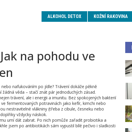
ALKOHOL DETOX
KOŽNÍ RAKOVINA
: Jak na pohodu ve
den
nebo nafukováním po jídle? Trávení dokáže pěkně
ní žádná věda – stačí znát pár jednoduchých zásad.
nejen trávení, ale i energii a imunitu. Bez spokojených bakterií
ty ve fermentovaných potravinách jako kefír, kimchi nebo
sou nestravitelné vlákniny (třeba z cibule, česneku nebo
d doplňky vždycky náskok.
omu umí dát zabrat. Po nich pomůže zařadit probiotika a
khle jsem po antibiotikách sám vypustil bílé pečivo i sladkosti