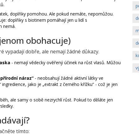
ků.
p
atek, doplňky pomohou. Ale pokud nemáte, nepomůžou.
d
je: doplňky s biotinem pomáhají jen u lidí s
ch nemá.
m
 jenom obohacuje)
d
ré vypadají dobře, ale nemají žádné důkazy.
k
maska
- nemají vědecky ověřený účinek na růst vlasů. Můžou
v
přírodní náraz“
- neobsahují žádné aktivní látky ve
ingredience, jako je „extrakt z černého křížku“ - což je jen
běh, ale samy o sobě nezrychlí růst. Pokud to děláte jen
ýsledky.
adávají?
ačněte tímto: