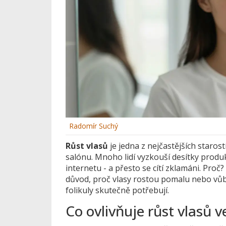
Radomír Suchý
Růst vlasů
je jedna z nejčastějších staros
salónu. Mnoho lidí vyzkouší desítky prod
internetu - a přesto se cítí zklamáni. Pro
důvod, proč vlasy rostou pomalu nebo vůbec
folikuly skutečně potřebují.
Co ovlivňuje růst vlasů v