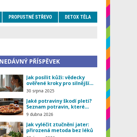
PROPUSTNÉ STŘEVO
DETOX TĚLA
NEDÁVNÝ PŘÍSPĚVEK
Jak posílit kůži: vědecky
ověřené kroky pro silnější
kožní bariéru (2025)
30 srpna 2025
Jaké potraviny škodí pleti?
Seznam potravin, které
vyvolávají akné a vršky
9 dubna 2026
Jak vyléčit ztučnění jater:
přirozená metoda bez léků