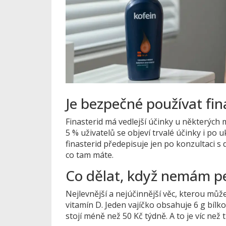
Je bezpečné používat fin
Finasterid má vedlejší účinky u některých
5 % uživatelů se objeví trvalé účinky i po u
finasterid předepisuje jen po konzultaci s
co tam máte.
Co dělat, když nemám pe
Nejlevnější a nejúčinnější věc, kterou může
vitamín D. Jeden vajíčko obsahuje 6 g bílk
stojí méně než 50 Kč týdně. A to je víc než