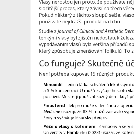
Vlasy nerostou jen proto, že používáte něj
složitější proces, který závisí na třech v
Pokud některý z těchto sloupů selže, vlaso
používáte nejdražší produkt na trhu.
Studie z
Journal of Clinical and Aesthetic De
tenkými vlasy byl zjištěn nedostatek žele
vypadáváním vlasů byla většina případů s
který způsobuje zmenšování folikulů. To z
Co funguje? Skutečně úč
Není potřeba kupovat 15 různých produktů.
Minoxidil
- jediná látka schválená lékařskými ú
a 5 % koncentraci. U mužů zvyšuje hustotu vlas
pozitivní. Musíte ji používat každý den - když 
Finasterid
- lék pro muže s dědičnou alopecií.
Medicine
ukazují, že 83 % mužů zastavilo vypad
ženy a vyžaduje lékařský předpis.
Péče o vlasy s kofeinem
- šampony a séry s
Univerzity v Hamburku (2023) ukázal, že kofein