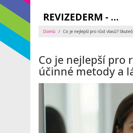
REVIZEDERM - PÉČE O KŮŽI A KOSMETIKA
Domů
Co je nejlepší pro růst vlasů? Skute
Co je nejlepší pro
účinné metody a l