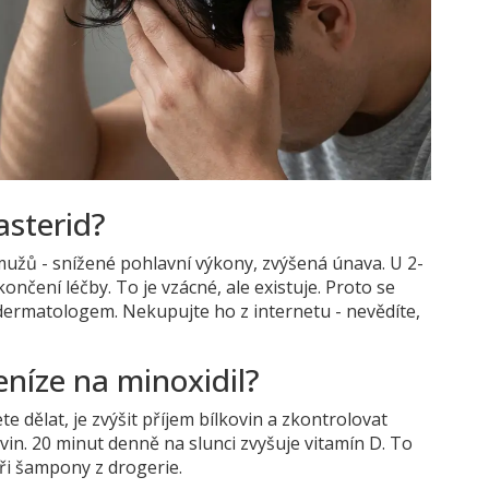
asterid?
 mužů - snížené pohlavní výkony, zvýšená únava. U 2-
končení léčby. To je vzácné, ale existuje. Proto se
 dermatologem. Nekupujte ho z internetu - nevědíte,
níze na minoxidil?
te dělat, je zvýšit příjem bílkovin a zkontrolovat
ovin. 20 minut denně na slunci zvyšuje vitamín D. To
 tři šampony z drogerie.