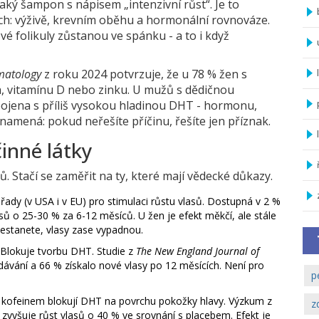
aký šampon s nápisem „intenzivní růst“. Je to
ěcech: výživě, krevním oběhu a hormonální rovnováze.
vé folikuly zůstanou ve spánku - a to i když
rmatology
z roku 2024 potvrzuje, že u 78 % žen s
za, vitamínu D nebo zinku. U mužů s dědičnou
pojena s příliš vysokou hladinou DHT - hormonu,
namená: pokud neřešíte příčinu, řešíte jen příznak.
inné látky
 Stačí se zaměřit na ty, které mají vědecké důkazy.
řady (v USA i v EU) pro stimulaci růstu vlasů. Dostupná v 2 %
ů o 25-30 % za 6-12 měsíců. U žen je efekt měkčí, ale stále
přestanete, vlasy zase vypadnou.
 Blokuje tvorbu DHT. Studie z
The New England Journal of
ávání a 66 % získalo nové vlasy po 12 měsících. Není pro
p
 kofeinem blokují DHT na povrchu pokožky hlavy. Výzkum z
z
 zvyšuje růst vlasů o 40 % ve srovnání s placebem. Efekt je