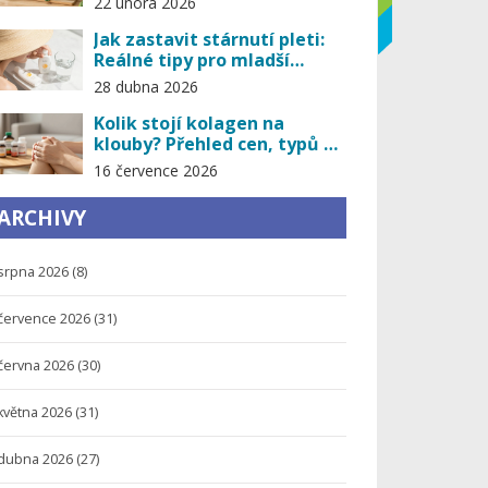
22 února 2026
Jak zastavit stárnutí pleti:
Reálné tipy pro mladší
vzhled
28 dubna 2026
Kolik stojí kolagen na
klouby? Přehled cen, typů a
tipů pro úsporu v roce 2026
16 července 2026
ARCHIVY
srpna 2026
(8)
července 2026
(31)
června 2026
(30)
května 2026
(31)
dubna 2026
(27)