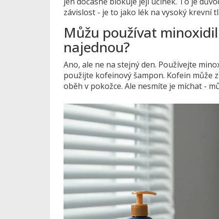
jen dočasně blokuje její účinek. To je dův
závislost - je to jako lék na vysoký krevní 
Můžu používat minoxidi
najednou?
Ano, ale ne na stejný den. Používejte mino
použijte kofeinový šampon. Kofein může zl
oběh v pokožce. Ale nesmíte je míchat - mů