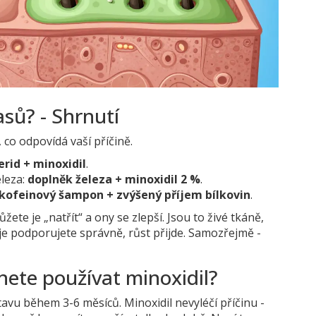
asů? - Shrnutí
, co odpovídá vaší příčině.
erid + minoxidil
.
eleza:
doplněk železa + minoxidil 2 %
.
kofeinový šampon + zvýšený příjem bílkovin
.
te je „natřít“ a ony se zlepší. Jsou to živé tkáně,
e podporujete správně, růst přijde. Samozřejmě -
nete používat minoxidil?
stavu během 3-6 měsíců. Minoxidil nevyléčí příčinu -