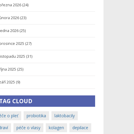
března 2026
(24)
února 2026
(23)
ledna 2026
(25)
prosince 2025
(27)
listopadu 2025
(31)
října 2025
(25)
září 2025
(9)
TAG CLOUD
éče o pleť
probiotika
laktobacily
draví
péče o vlasy
kolagen
depilace