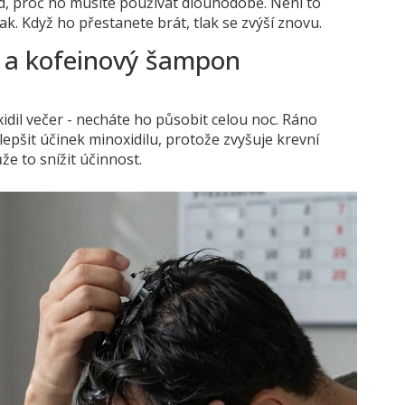
od, proč ho musíte používat dlouhodobě. Není to
tlak. Když ho přestanete brát, tlak se zvýší znovu.
l a kofeinový šampon
xidil večer - necháte ho působit celou noc. Ráno
epšit účinek minoxidilu, protože zvyšuje krevní
že to snížit účinnost.