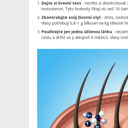
Dejte si krevní test
- nechte si zkontrolovat ž
testosteron. Tyto hodnoty říkají víc než 10 š
Zkontrolujte svůj životní styl
- stres, nedos
Vlasy potřebují 0,8-1 g bílkovin na kg tělesné 
Používejte jen jednu účinnou látku
- nezamě
cestu a držte se ji alespoň 6 měsíců. Vlasy ro