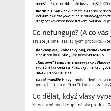
menší než u minoxidilu, ale bez vedlejších účin
Biotin a zinek
- pokud máte skutečný nedost
Výzkum z
British Journal of Dermatology
potvrzu
diagnostikovaným nedostatkem. Většina lidí ji
Co nefunguje? (A co vás
Tržiště je plné „zázračných“ produktů, kte
Řepkový olej, kokosový olej, česneková 
zlepšit strukturu vlasy, ale neovlivní folikuly.
„Růstové“ šampony s názvy jako „Vlasový 
skutečné koncentraci. Používají „marketingové“ 
název, ne účinná látka.
Časté masáže hlavy
- mohou zlepšit krevní o
proto, že jste to viděli na TikToku, nezískáte v
Co dělat, když vlasy vyp
Není nutné hned koupit nějaký produkt. Z