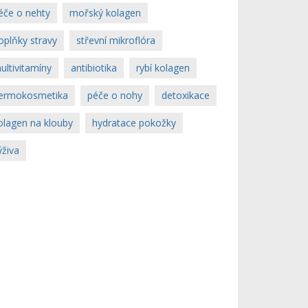
éče o nehty
mořský kolagen
oplňky stravy
střevní mikroflóra
ultivitamíny
antibiotika
rybí kolagen
ermokosmetika
péče o nohy
detoxikace
olagen na klouby
hydratace pokožky
ýživa