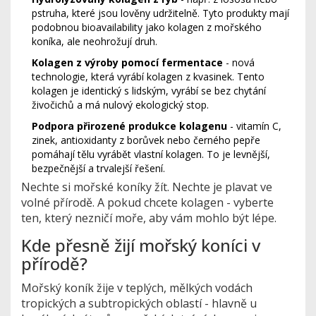
pstruha, které jsou lověny udržitelně. Tyto produkty mají
podobnou bioavailability jako kolagen z mořského
koníka, ale neohrožují druh.
Kolagen z výroby pomocí fermentace
- nová
technologie, která vyrábí kolagen z kvasinek. Tento
kolagen je identický s lidským, vyrábí se bez chytání
živočichů a má nulový ekologický stop.
Podpora přirozené produkce kolagenu
- vitamín C,
zinek, antioxidanty z borůvek nebo černého pepře
pomáhají tělu vyrábět vlastní kolagen. To je levnější,
bezpečnější a trvalejší řešení.
Nechte si mořské koníky žít. Nechte je plavat ve
volné přírodě. A pokud chcete kolagen - vyberte
ten, který nezničí moře, aby vám mohlo být lépe.
Kde přesně žijí mořský koníci v
přírodě?
Mořský koník žije v teplých, mělkých vodách
tropických a subtropických oblastí - hlavně u