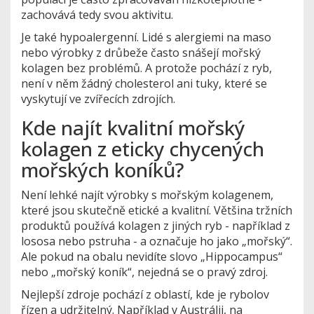
zachovává tedy svou aktivitu.
Je také hypoalergenní. Lidé s alergiemi na maso
nebo výrobky z drůbeže často snášejí mořský
kolagen bez problémů. A protože pochází z ryb,
není v něm žádný cholesterol ani tuky, které se
vyskytují ve zvířecích zdrojích.
Kde najít kvalitní mořský
kolagen z eticky chycených
mořských koníků?
Není lehké najít výrobky s mořským kolagenem,
které jsou skutečně etické a kvalitní. Většina tržních
produktů používá kolagen z jiných ryb - například z
lososa nebo pstruha - a označuje ho jako „mořský“.
Ale pokud na obalu nevidíte slovo „Hippocampus“
nebo „mořský koník“, nejedná se o pravý zdroj.
Nejlepší zdroje pochází z oblastí, kde je rybolov
řízen a udržitelný. Například v Austrálii, na