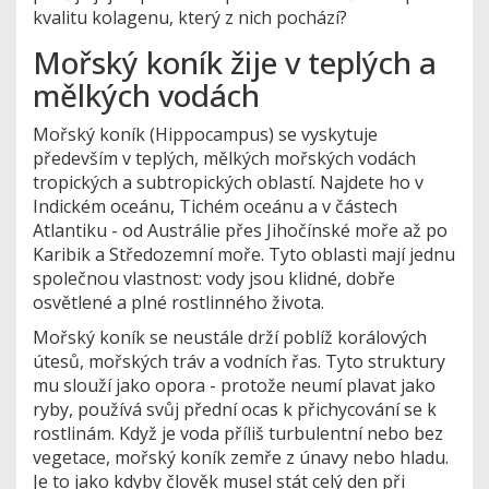
kvalitu kolagenu, který z nich pochází?
Mořský koník žije v teplých a
mělkých vodách
Mořský koník (Hippocampus) se vyskytuje
především v teplých, mělkých mořských vodách
tropických a subtropických oblastí. Najdete ho v
Indickém oceánu, Tichém oceánu a v částech
Atlantiku - od Austrálie přes Jihočínské moře až po
Karibik a Středozemní moře. Tyto oblasti mají jednu
společnou vlastnost: vody jsou klidné, dobře
osvětlené a plné rostlinného života.
Mořský koník se neustále drží poblíž korálových
útesů, mořských tráv a vodních řas. Tyto struktury
mu slouží jako opora - protože neumí plavat jako
ryby, používá svůj přední ocas k přichycování se k
rostlinám. Když je voda příliš turbulentní nebo bez
vegetace, mořský koník zemře z únavy nebo hladu.
Je to jako kdyby člověk musel stát celý den při