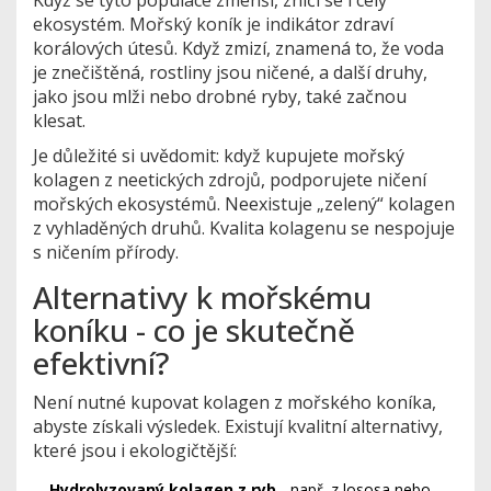
ekosystém. Mořský koník je indikátor zdraví
korálových útesů. Když zmizí, znamená to, že voda
je znečištěná, rostliny jsou ničené, a další druhy,
jako jsou mlži nebo drobné ryby, také začnou
klesat.
Je důležité si uvědomit: když kupujete mořský
kolagen z neetických zdrojů, podporujete ničení
mořských ekosystémů. Neexistuje „zelený“ kolagen
z vyhladěných druhů. Kvalita kolagenu se nespojuje
s ničením přírody.
Alternativy k mořskému
koníku - co je skutečně
efektivní?
Není nutné kupovat kolagen z mořského koníka,
abyste získali výsledek. Existují kvalitní alternativy,
které jsou i ekologičtější:
Hydrolyzovaný kolagen z ryb
- např. z lososa nebo