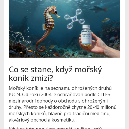
Co se stane, když mořský
koník zmizí?
Mořský koník je na seznamu ohrožených druhů
IUCN. Od roku 2004 je ochraňován podle CITES -
mezinárodní dohody o obchodu s ohroženými
druhy. Přesto se každoročně chytne 20-40 milionů
mořských koníků, hlavně pro tradiční medicínu,
akváriový obchod a kosmetiku.
Když se tyto populace zmenší, zničí se i celý