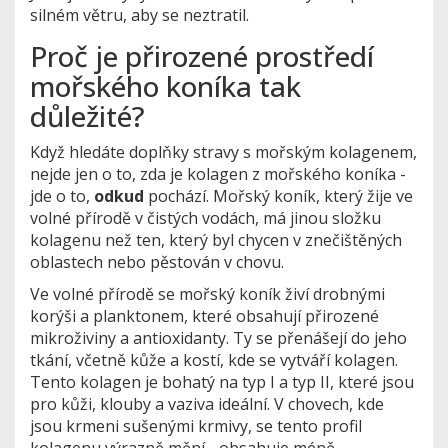
silném větru, aby se neztratil.
Proč je přirozené prostředí
mořského koníka tak
důležité?
Když hledáte doplňky stravy s mořským kolagenem,
nejde jen o to, zda je kolagen z mořského koníka -
jde o to,
odkud
pochází. Mořský koník, který žije ve
volné přírodě v čistých vodách, má jinou složku
kolagenu než ten, který byl chycen v znečištěných
oblastech nebo pěstován v chovu.
Ve volné přírodě se mořský koník živí drobnými
korýši a planktonem, které obsahují přirozené
mikroživiny a antioxidanty. Ty se přenášejí do jeho
tkání, včetně kůže a kostí, kde se vytváří kolagen.
Tento kolagen je bohatý na typ I a typ II, které jsou
pro kůži, klouby a vaziva ideální. V chovech, kde
jsou krmeni sušenými krmivy, se tento profil