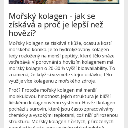
Mořský kolagen - jak se
získává a proč je lepší než
hovězí?
Mořský kolagen se získává z kůže, ocasu a kostí
mořského koníka. Je to hydrolyzovaný kolagen -
tedy rozložený na menší peptidy, které tělo snáze
vstřebává. V porovnání s hovězím kolagenem má
mořský kolagen o 20-30 % vyšší bioavailability. To
znamená, že když si vezmete stejnou dávku, tělo
využije více kolagenu z mořského zdroje.
Proč? Protože mořský kolagen má menší
molekulovou hmotnost. Jejich struktura je bližší
lidskému kolagenovému systému. Hovězí kolagen
pochází z surovin, které jsou často zpracovávány
chemicky a vysokými teplotami, což ničí přirozenou
strukturu. Mořský kolagen z čistých, přirozených
populací je často zpracováván nízkoteplotně -