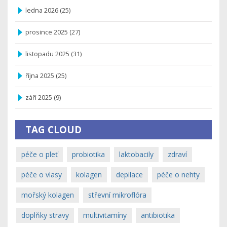
ledna 2026
(25)
prosince 2025
(27)
listopadu 2025
(31)
října 2025
(25)
září 2025
(9)
TAG CLOUD
péče o pleť
probiotika
laktobacily
zdraví
péče o vlasy
kolagen
depilace
péče o nehty
mořský kolagen
střevní mikroflóra
doplňky stravy
multivitamíny
antibiotika