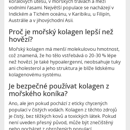
korálových útesů, v mořských trávách a mezi
vodními řasami. Největší populace se nacházejí v
Indickém a Tichém oceánu, v Karibiku, u Filipín,
Austrálie a v jihovýchodní Asii.
Proč je mořský kolagen lepší než
hovězí?
Mořský kolagen má menší molekulovou hmotnost,
což znamená, že ho tělo vstřebává o 20-30 % lépe
než hovězí. Je také hypoalergenní, neobsahuje tuky
ani cholesterol a jeho struktura je blíže lidskému
kolagenovému systému.
Je bezpečné používat kolagen z
mořského koníka?
Ano, ale jen pokud pochází z eticky chycených
populací v čistých vodách. Kolagen z těchto zdrojů
je čistý, bez těžkých kovů a toxických látek. Pokud
není uveden přesný původ, může být znečištěný
nebo pocházet z ohrožených populací.