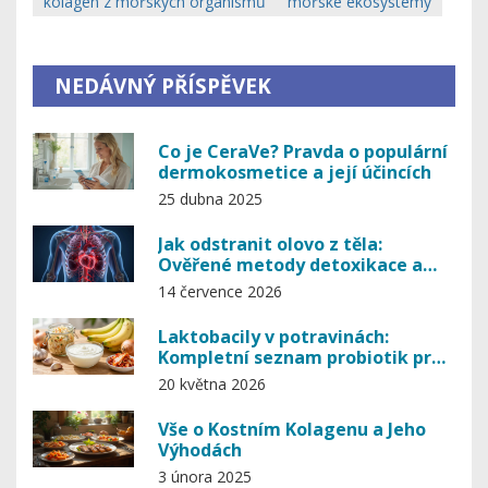
kolagen z mořských organismů
mořské ekosystémy
NEDÁVNÝ PŘÍSPĚVEK
Co je CeraVe? Pravda o populární
dermokosmetice a její účincích
25 dubna 2025
Jak odstranit olovo z těla:
Ověřené metody detoxikace a
prevence
14 července 2026
Laktobacily v potravinách:
Kompletní seznam probiotik pro
střeva
20 května 2026
Vše o Kostním Kolagenu a Jeho
Výhodách
3 února 2025