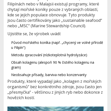
Filipínách nebo v Malajsii existují programy, které
chytají mořské koníky pouze z vybraných oblastí,
kde se jejich populace obnovuje. Tyto produkty
jsou často certifikovány jako „sustainable seafood“
nebo „MSC“ (Marine Stewardship Council).
Ujistěte se, že výrobek uvádí:
Původ mořského koníka (např. „chycený ve volné přírodě
u Filipín“)
Metodu zpracování (nízkoteplotná hydrolyzáce)
Obsah kolagenu (alespoň 90 % čistého kolagenu na
gram)
Neobsahuje přísady, barviva nebo konzervanty
Produkty, které vypadají jako „kolagen z mořských
organismů“ bez konkrétního zdroje, jsou často jen
„přesmyčka“ - většinou z jiných ryb nebo dokonce z
hovězích kostí.