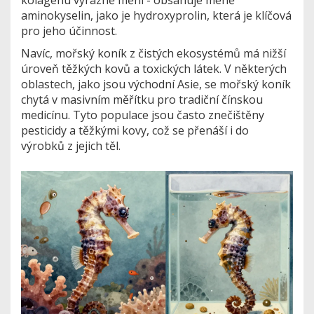
kolagenu výrazně mění - obsahuje méně
aminokyselin, jako je hydroxyprolin, která je klíčová
pro jeho účinnost.
Navíc, mořský koník z čistých ekosystémů má nižší
úroveň těžkých kovů a toxických látek. V některých
oblastech, jako jsou východní Asie, se mořský koník
chytá v masivním měřítku pro tradiční čínskou
medicínu. Tyto populace jsou často znečištěny
pesticidy a těžkými kovy, což se přenáší i do
výrobků z jejich těl.