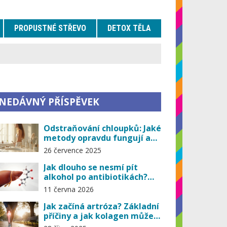
PROPUSTNÉ STŘEVO
DETOX TĚLA
NEDÁVNÝ PŘÍSPĚVEK
Odstraňování chloupků: Jaké
metody opravdu fungují a
co vám ušetří nervy
26 července 2025
Jak dlouho se nesmí pít
alkohol po antibiotikách?
Pravidla pro laktobacily
11 června 2026
Jak začíná artróza? Základní
příčiny a jak kolagen může
pomoci