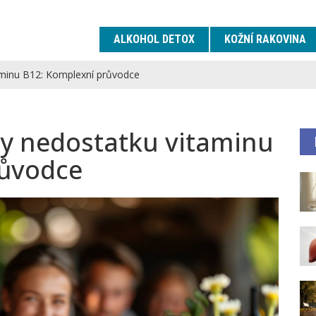
ALKOHOL DETOX
KOŽNÍ RAKOVINA
aminu B12: Komplexní průvodce
ky nedostatku vitaminu
růvodce