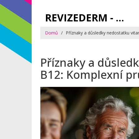
REVIZEDERM - PÉČE O KŮŽI A KOSMETIKA
Domů
Příznaky a důsledky nedostatku vit
Příznaky a důsled
B12: Komplexní p