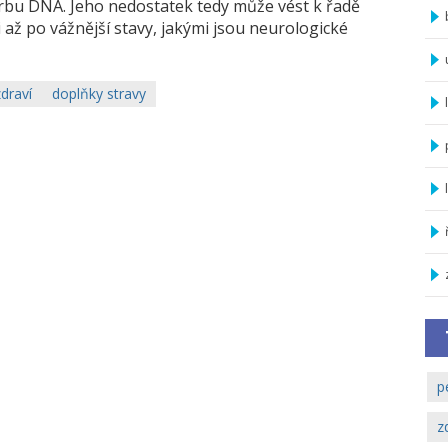
rbu DNA. Jeho nedostatek tedy může vést k řadě
až po vážnější stavy, jakými jsou neurologické
zdraví
doplňky stravy
p
z