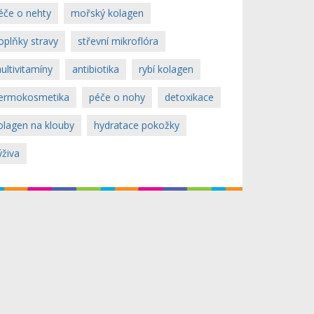
éče o nehty
mořský kolagen
oplňky stravy
střevní mikroflóra
ultivitamíny
antibiotika
rybí kolagen
ermokosmetika
péče o nohy
detoxikace
olagen na klouby
hydratace pokožky
ýživa