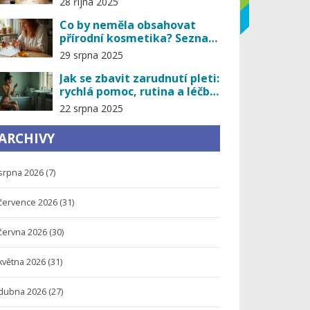
28 října 2025
Co by neměla obsahovat
přírodní kosmetika? Seznam
ingrediencí k vynechání
29 srpna 2025
(2025)
Jak se zbavit zarudnutí pleti:
rychlá pomoc, rutina a léčba
růžovky (2025)
22 srpna 2025
ARCHIVY
srpna 2026
(7)
července 2026
(31)
června 2026
(30)
května 2026
(31)
dubna 2026
(27)