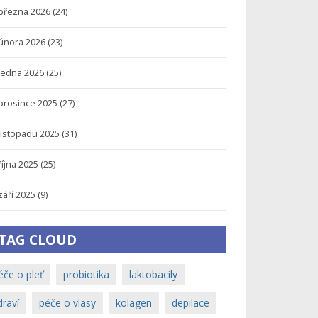
března 2026
(24)
února 2026
(23)
ledna 2026
(25)
prosince 2025
(27)
listopadu 2025
(31)
října 2025
(25)
září 2025
(9)
TAG CLOUD
éče o pleť
probiotika
laktobacily
draví
péče o vlasy
kolagen
depilace