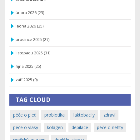
února 2026
(23)
ledna 2026
(25)
prosince 2025
(27)
listopadu 2025
(31)
října 2025
(25)
září 2025
(9)
TAG CLOUD
péče o pleť
probiotika
laktobacily
zdraví
péče o vlasy
kolagen
depilace
péče o nehty
mořský kolagen
doplňky stravy