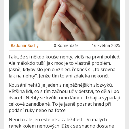
Radomír Suchý
0 Komentáře
16 května 2025
Fakt, že si někdo kouše nehty, vidíš na první pohled.
Ale málokdo tuší, jak moc je to vlastně problém.
Jasně, kdyby šlo jen o vzhled, řekneš si „to srovná
lak na nehty“. Jenže tím to ani zdaleka nekončí.
Kousání nehtů je jeden z nejběžnějších zlozvyků.
Většina lidí, co s tím začnou už v dětství, to dělá i po
dvaceti. Nehty se kvůli tomu lámou, trhají a vypadají
celkově zanedbaně. To je jasně poznat hned při
podání ruky nebo na fotce.
Není to ale jen estetická záležitost. Do malých
ranek kolem nehtových lůžek se snadno dostane