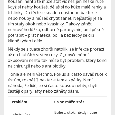
Kousání nehtů tě může stát víc než jen hezké ruce.
Když si nehty koušeš, děláš si do kůže malé ranky a
trhlinky. Do těch se snadno dostanou bakterie
nebo houby a můžeš chytit zánět. Nejčastěji je za
tím stafylokok nebo kvasinky. Takový zánět
nehtového lůžka, odborně paronychie, umí pěkně
potrápit – prst natéká, bolí a bez léčby se drží
klidně týden i déle.
Někdy se situace zhorší natolik, že infekce prorazí
až do hlubších vrstev ruky. Z „obyčejného“
okusování nehtů tak může být problém, který končí
na chirurgii nebo s antibiotiky.
Tohle ale není všechno. Pokud si často dáváš ruce k
ústům, roznášíš bakterie tam a zpátky. Není
náhoda, že lidé, co si často koušou nehty, chytí
častěji opary, afty nebo záněty dásní.
Problém
Co se může stát
Bolest, otok, někdy nutné
Zánět kůže