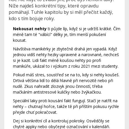
Níže najdeš konkrétní tipy, které opravdu
pomáhají. Tuhle kapitolu by si měl přečíst každý,
kdo s tím bojuje roky.
Nekousat nehty
ti půjde líp, když si je udržíš krátké. Čím
méně tam té "vábící" délky je, tím menší pokušení
kousat.
Návštěva manikérky je zbytečně drahá jen vypadá. Když
jednou vidíš nehty hezky upravené a narovnané, nechceš
si je kazit. Lidi fakt méně koušou nehty po profi
manikúře, ukázal to i výzkum z roku 2021 mezi studenty.
Pokud máš stres, soustřeď se na to, kdy si nehty koušeš.
Drtivá většina lidí to dělá hlavně při nervozitě nebo při
nudě. Zkus nahradit zlozvyk jinou činností, třeba
mačkáním antistresové kuličky nebo žvýkačkou.
Speciální laky proti kousání fakt fungují. Stačí je natřít na
nehty – chutnají hořce, takže tě při příštím pokusu rychle
přejde chuť pokračovat.
Dej si konkrétní cíl a kontroluj pokroky. Osvědčily se
chytré appky nebo obyčejné označování v kalendáři.