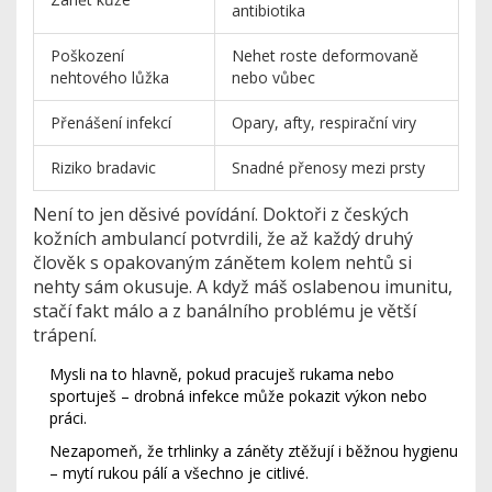
antibiotika
Poškození
Nehet roste deformovaně
nehtového lůžka
nebo vůbec
Přenášení infekcí
Opary, afty, respirační viry
Riziko bradavic
Snadné přenosy mezi prsty
Není to jen děsivé povídání. Doktoři z českých
kožních ambulancí potvrdili, že až každý druhý
člověk s opakovaným zánětem kolem nehtů si
nehty sám okusuje. A když máš oslabenou imunitu,
stačí fakt málo a z banálního problému je větší
trápení.
Mysli na to hlavně, pokud pracuješ rukama nebo
sportuješ – drobná infekce může pokazit výkon nebo
práci.
Nezapomeň, že trhlinky a záněty ztěžují i běžnou hygienu
– mytí rukou pálí a všechno je citlivé.