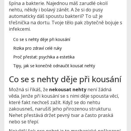
špína a bakterie. Najednou máš zarudlé okolí
nehtu, někdy i bolavý zánět. A že si do pusy
automaticky dáš spoustu bakterií? To už je
třešnička na dortu. Tvoje tělo pak zbytečně bojuje s
infekcemi.
Co se s nehty děje při kousání
Rizika pro zdraví celé ruky
Proč přestat: psychika a estetika
Tipy, jak se konečně odnaučit kousat nehty
Co se s nehty děje při kousání
Možná si říkáš, že
nekousat nehty
není žádná
věda. Jenže při kousání se s nimi děje spousta věcí,
které fakt nechceš zažít. Když se do nehtu
zakousneš, narušíš jeho přirozenou strukturu.
Nehet přestává držet pevný tvar a často praská
nebo se třepí.