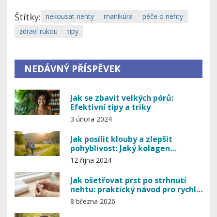
Štítky:
nekousat nehty
manikúra
péče o nehty
zdraví rukou
tipy
NEDÁVNÝ PŘÍSPĚVEK
Jak se zbavit velkých pórů:
Efektivní tipy a triky
3 února 2024
Jak posílit klouby a zlepšit
pohyblivost: Jaký kolagen
pomáhá
12 října 2024
Jak ošetřovat prst po strhnutí
nehtu: praktický návod pro rychlé
hojení
8 března 2026