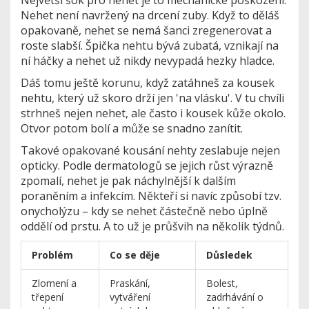
Největší šok pro nehet je to mechanické poškození.
Nehet není navržený na drcení zuby. Když to děláš
opakovaně, nehet se nemá šanci zregenerovat a
roste slabší. Špička nehtu bývá zubatá, vznikají na
ní háčky a nehet už nikdy nevypadá hezky hladce.
Dáš tomu ještě korunu, když zatáhneš za kousek
nehtu, který už skoro drží jen 'na vlásku'. V tu chvíli
strhneš nejen nehet, ale často i kousek kůže okolo.
Otvor potom bolí a může se snadno zanítit.
Takové opakované kousání nehty zeslabuje nejen
opticky. Podle dermatologů se jejich růst výrazně
zpomalí, nehet je pak náchylnější k dalším
poraněním a infekcím. Někteří si navíc způsobí tzv.
onycholýzu – kdy se nehet částečně nebo úplně
oddělí od prstu. A to už je průšvih na několik týdnů.
Problém
Co se děje
Důsledek
Zlomení a
Praskání,
Bolest,
třepení
vytváření
zadrhávání o