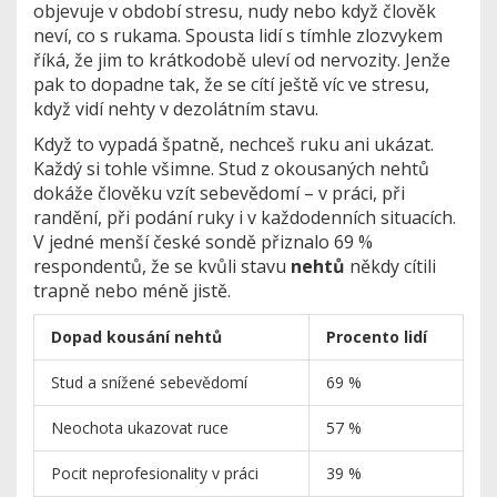
objevuje v období stresu, nudy nebo když člověk
neví, co s rukama. Spousta lidí s tímhle zlozvykem
říká, že jim to krátkodobě uleví od nervozity. Jenže
pak to dopadne tak, že se cítí ještě víc ve stresu,
když vidí nehty v dezolátním stavu.
Když to vypadá špatně, nechceš ruku ani ukázat.
Každý si tohle všimne. Stud z okousaných nehtů
dokáže člověku vzít sebevědomí – v práci, při
randění, při podání ruky i v každodenních situacích.
V jedné menší české sondě přiznalo 69 %
respondentů, že se kvůli stavu
nehtů
někdy cítili
trapně nebo méně jistě.
Dopad kousání nehtů
Procento lidí
Stud a snížené sebevědomí
69 %
Neochota ukazovat ruce
57 %
Pocit neprofesionality v práci
39 %