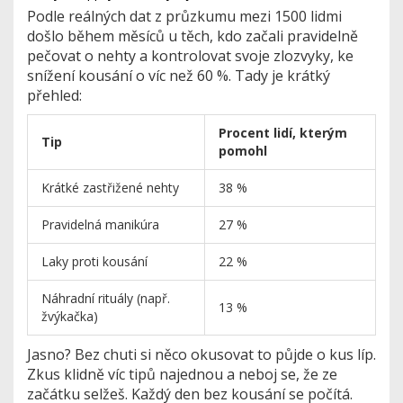
Podle reálných dat z průzkumu mezi 1500 lidmi
došlo během měsíců u těch, kdo začali pravidelně
pečovat o nehty a kontrolovat svoje zlozvyky, ke
snížení kousání o víc než 60 %. Tady je krátký
přehled:
Procent lidí, kterým
Tip
pomohl
Krátké zastřižené nehty
38 %
Pravidelná manikúra
27 %
Laky proti kousání
22 %
Náhradní rituály (např.
13 %
žvýkačka)
Jasno? Bez chuti si něco okusovat to půjde o kus líp.
Zkus klidně víc tipů najednou a neboj se, že ze
začátku selžeš. Každý den bez kousání se počítá.