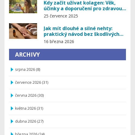
Kdy začít užívat kolagen: Věk,
účinky a doporučení pro zdravou
pokožku i klouby
25 července 2025
Jak mít dlouhé a silné nehty:
praktický návod bez škodlivých
produktů
16 března 2026
ARCHIVY
srpna 2026
(8)
července 2026
(31)
června 2026
(30)
května 2026
(31)
dubna 2026
(27)
března 2026
(24)