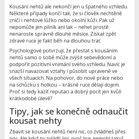
Kousání nehtů ale nekončí jen u špatného vzhledu.
Některé případy končí tak, že si člověk nechtěně
zničí i nehtové lůžko nebo okolní kůži. Pak už
nepomůže jen pilník ani lak – nehet prostě
nenaroste správně dlouhé měsíce. Získat zpět
zdravé ruce je fakt běh na dlouhou trať.
Psychologové potvrzují, že přestat s kousáním
nehtů samo o sobě může zvýšit sebevědomí a
podpořit pozitivní vnímání svého vzhledu. Navíc je
snazší navazovat vztahy i působit upraveně ve
všech situacích. Na pohovor, do nové práce nebo
na schůzku s holkou – krásné ruce dělají dojem.
Proč si tedy kazit reputaci a dobrý pocit jen kvůli
krátkodobé úlevě?
Tipy, jak se konečně odnaučit
kousat nehty
Zbavit se kousání nehtů není nic, co zvládneš přes
noc. Ale když to zvládli jiní, proč bys nemohl taky?