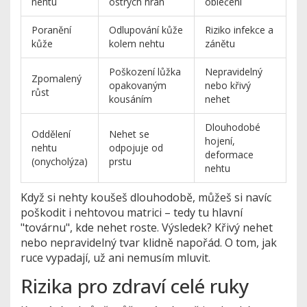
nehtu
ostrých hran
oblečení
Poranění
Odlupování kůže
Riziko infekce a
kůže
kolem nehtu
zánětu
Poškození lůžka
Nepravidelný
Zpomalený
opakovaným
nebo křivý
růst
kousáním
nehet
Dlouhodobé
Oddělení
Nehet se
hojení,
nehtu
odpojuje od
deformace
(onycholýza)
prstu
nehtu
Když si nehty koušeš dlouhodobě, můžeš si navíc
poškodit i nehtovou matrici – tedy tu hlavní
"továrnu", kde nehet roste. Výsledek? Křivý nehet
nebo nepravidelný tvar klidně napořád. O tom, jak
ruce vypadají, už ani nemusím mluvit.
Rizika pro zdraví celé ruky