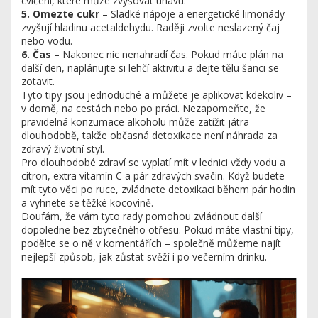
cvičení, které může zvyšovat únavu.
5. Omezte cukr
– Sladké nápoje a energetické limonády
zvyšují hladinu acetaldehydu. Raději zvolte neslazený čaj
nebo vodu.
6. Čas
– Nakonec nic nenahradí čas. Pokud máte plán na
další den, naplánujte si lehčí aktivitu a dejte tělu šanci se
zotavit.
Tyto tipy jsou jednoduché a můžete je aplikovat kdekoliv –
v domě, na cestách nebo po práci. Nezapomeňte, že
pravidelná konzumace alkoholu může zatížit játra
dlouhodobě, takže občasná detoxikace není náhrada za
zdravý životní styl.
Pro dlouhodobé zdraví se vyplatí mít v lednici vždy vodu a
citron, extra vitamín C a pár zdravých svačin. Když budete
mít tyto věci po ruce, zvládnete detoxikaci během pár hodin
a vyhnete se těžké kocovině.
Doufám, že vám tyto rady pomohou zvládnout další
dopoledne bez zbytečného otřesu. Pokud máte vlastní tipy,
podělte se o ně v komentářích – společně můžeme najít
nejlepší způsob, jak zůstat svěží i po večerním drinku.