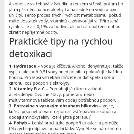
Alkohol se vstřebává v žaludku a tenkém střevě, potom ho
játra přemění na acetaldehyd a následně na vodu a oxid
uhličitý. Tento proces zrychlí rychlost metabolismu, pokud
máte dostatek vody, vitamínů a zdravou játra. Přirozená
rychlost je asi 0,1 ‰ za hodinu, ale určitá opatření mohou
zkratit nepříjemné pocity.
Praktické tipy na rychlou
detoxikaci
1. Hydratace
– Voda je klíčová. Alkohol dehydratuje, takže
vypijte alespoň 0,5 l vody hned po pití a pokračujte každou
hodinu. Pro lepší vstřebání můžete přidat špetku soli a
citronu, což podpoří elektrolyty.
2. Vitamíny B a C
– Pomáhají játrům rozkládat
acetaldehyd. Ovocné šťávy, pomeranč nebo
multivitamínová tableta vám dodají potřebnou podporu.
3. Potravina s vysokým obsahem bílkovin
– Vejce,
kuřecí prsa nebo tvaroh zpomalí vstřebávání alkoholu a
dodají aminokyseliny, které játra potřebují.
4. Pohyb
– Lehká procházka podpoří cirkulaci a pomůže
tělu rychleji odplavit odpadní látky. Vyhněte se náročnému