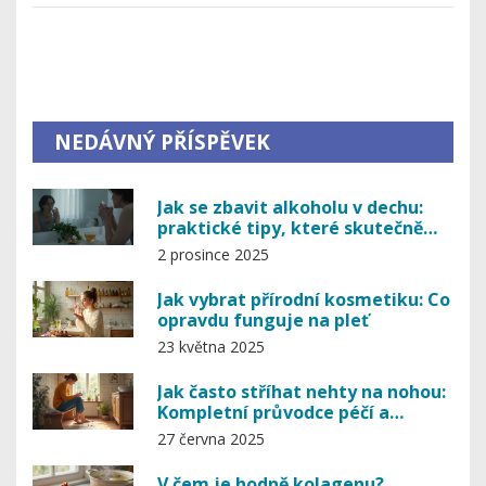
NEDÁVNÝ PŘÍSPĚVEK
Jak se zbavit alkoholu v dechu:
praktické tipy, které skutečně
fungují
2 prosince 2025
Jak vybrat přírodní kosmetiku: Co
opravdu funguje na pleť
23 května 2025
Jak často stříhat nehty na nohou:
Kompletní průvodce péčí a
prevencí
27 června 2025
V čem je hodně kolagenu?