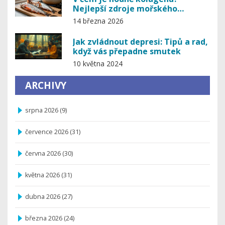
Nejlepší zdroje mořského
kolagenu pro kůži, klouby a vlasy
14 března 2026
Jak zvládnout depresi: Tipů a rad,
když vás přepadne smutek
10 května 2024
ARCHIVY
srpna 2026
(9)
července 2026
(31)
června 2026
(30)
května 2026
(31)
dubna 2026
(27)
března 2026
(24)