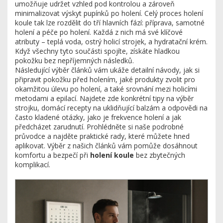
umožňuje udržet vzhled pod kontrolou a zároveň
minimalizovat výskyt
pupínků po holení
. Celý proces holení
koule tak lze rozdělit do tří hlavních fází: příprava, samotné
holení a péče po holení. Každá z nich má své klíčové
atributy – teplá voda, ostrý
holicí strojek
, a hydratační krém.
Když všechny tyto součásti spojíte, získáte hladkou
pokožku bez nepříjemných následků.
Následující výběr článků vám ukáže detailní návody, jak si
připravit pokožku před holením, jaké produkty zvolit pro
okamžitou úlevu po holení, a také srovnání mezi holicími
metodami a epilací. Najdete zde konkrétní tipy na výběr
strojku, domácí recepty na uklidňující balzám a odpovědi na
často kladené otázky, jako je frekvence holení a jak
předcházet zarudnutí. Prohlédněte si naše podrobné
průvodce a najděte praktické rady, které můžete hned
aplikovat. Výběr z našich článků vám pomůže dosáhnout
komfortu a bezpečí při
holení koule
bez zbytečných
komplikací.