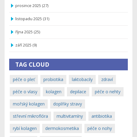
prosince 2025
(27)
listopadu 2025
(31)
října 2025
(25)
září 2025
(9)
TAG CLOUD
péče o pleť
probiotika
laktobacily
zdraví
péče o vlasy
kolagen
depilace
péče o nehty
mořský kolagen
doplňky stravy
střevní mikroflóra
multivitamíny
antibiotika
rybí kolagen
dermokosmetika
péče o nohy