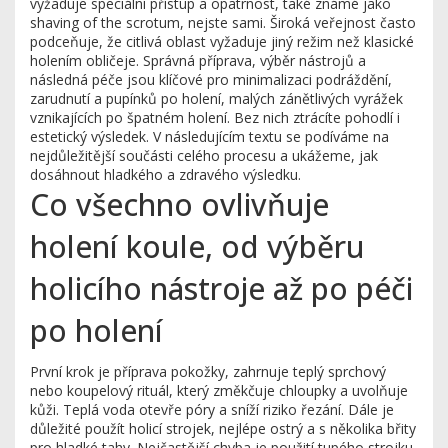
vyžaduje speciální přístup a opatrnost
, také známé jako
shaving of the scrotum
, nejste sami. Široká veřejnost často
podceňuje, že citlivá oblast vyžaduje jiný režim než klasické
holením obličeje. Správná příprava, výběr nástrojů a
následná péče jsou klíčové pro minimalizaci podráždění,
zarudnutí a
pupínků po holení
,
malých zánětlivých vyrážek
vznikajících po špatném holení
. Bez nich ztrácíte pohodlí i
estetický výsledek. V následujícím textu se podíváme na
nejdůležitější součásti celého procesu a ukážeme, jak
dosáhnout hladkého a zdravého výsledku.
Co všechno ovlivňuje
holení koule
,
od výběru
holicího nástroje až po péči
po holení
První krok je
příprava pokožky
,
zahrnuje teplý sprchový
nebo koupelový rituál, který změkčuje chloupky a uvolňuje
kůži
. Teplá voda otevře póry a sníží riziko řezání. Dále je
důležité použít
holicí strojek
,
nejlépe ostrý a s několika břity
pro hladké tahy
. Nejčastější chyba je použití tupého strojku,