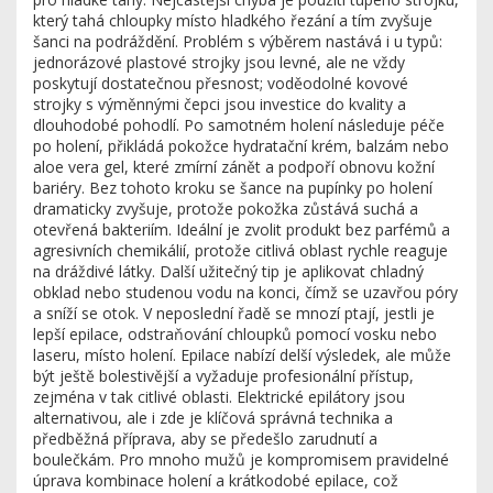
který tahá chloupky místo hladkého řezání a tím zvyšuje
šanci na podráždění. Problém s výběrem nastává i u typů:
jednorázové plastové strojky jsou levné, ale ne vždy
poskytují dostatečnou přesnost; voděodolné kovové
strojky s výměnnými čepci jsou investice do kvality a
dlouhodobé pohodlí. Po samotném holení následuje
péče
po holení
,
přikládá pokožce hydratační krém, balzám nebo
aloe vera gel, které zmírní zánět a podpoří obnovu kožní
bariéry
. Bez tohoto kroku se šance na
pupínky po holení
dramaticky zvyšuje, protože pokožka zůstává suchá a
otevřená bakteriím. Ideální je zvolit produkt bez parfémů a
agresivních chemikálií, protože citlivá oblast rychle reaguje
na dráždivé látky. Další užitečný tip je aplikovat chladný
obklad nebo studenou vodu na konci, čímž se uzavřou póry
a sníží se otok. V neposlední řadě se mnozí ptají, jestli je
lepší
epilace
,
odstraňování chloupků pomocí vosku nebo
laseru, místo holení
. Epilace nabízí delší výsledek, ale může
být ještě bolestivější a vyžaduje profesionální přístup,
zejména v tak citlivé oblasti. Elektrické epilátory jsou
alternativou, ale i zde je klíčová správná technika a
předběžná příprava, aby se předešlo zarudnutí a
boulečkám. Pro mnoho mužů je kompromisem pravidelné
úprava kombinace holení a krátkodobé epilace, což