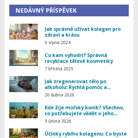
NEDÁVNÝ PŘÍSPĚVEK
Jak správně užívat kolagen pro
zdraví a krásu
9 srpna 2024
Co kam vyhodit? Správná
recyklace tělové kosmetiky
7 března 2025
Jak zregenerovat tělo po
alkoholu: Rychlá pomoc a
detoxikace
20 dubna 2026
Kde žije mořský koník? Všechno,
co potřebujete vědět o jeho
přirozeném prostředí a
3 února 2026
souvislosti s mořským
kolagenem
Účinky rybího kolagenu: Co byste