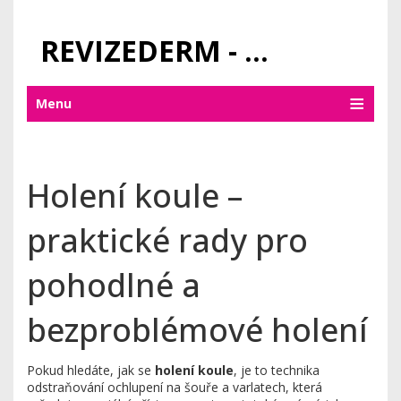
REVIZEDERM - PÉČE O KŮŽI A KOSMETIKA
Menu
Holení koule –
praktické rady pro
pohodlné a
bezproblémové holení
Pokud hledáte, jak se
holení koule
,
je to technika
odstraňování ochlupení na šouře a varlatech, která