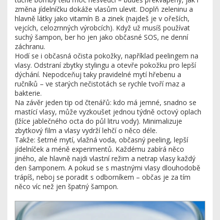
změna jídelníčku dokáže vlasům ulevit. Doplň zeleninu a
hlavně látky jako vitamín B a zinek (najdeš je v ořeších,
vejcích, celozrnných výrobcích). Když už musíš používat
suchý šampon, ber ho jen jako občasné SOS, ne denní
záchranu.
Hodí se i občasná očista pokožky, například peelingem na
vlasy. Odstraní zbytky stylingu a otevře pokožku pro lepší
dýchání. Nepodceňuj taky pravidelné mytí hřebenu a
ručníků – ve starých nečistotách se rychle tvoří maz a
bakterie.
Na závěr jeden tip od čtenářů: kdo má jemné, snadno se
mastící vlasy, může vyzkoušet jednou týdně octový oplach
(lžíce jablečného octa do půl litru vody). Minimalizuje
zbytkový film a vlasy vydrží lehčí o něco déle.
Takže: šetrné mytí, vlažná voda, občasný peeling, lepší
jídelníček a méně experimentů. Každému zabírá něco
jiného, ale hlavně najdi vlastní režim a netrap vlasy každý
den šamponem. A pokud se s mastnými vlasy dlouhodobě
trápíš, neboj se poradit s odborníkem – občas je za tím
něco víc než jen špatný šampon.