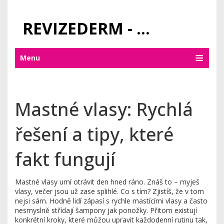
REVIZEDERM - PÉČE O KŮŽI A KOSMETIKA
Menu
Mastné vlasy: Rychlá
řešení a tipy, které
fakt fungují
Mastné vlasy umí otrávit den hned ráno. Znáš to – myješ
vlasy, večer jsou už zase splihlé. Co s tím? Zjistíš, že v tom
nejsi sám. Hodně lidí zápasí s rychle mastícími vlasy a často
nesmyslně střídají šampony jak ponožky. Přitom existují
konkrétní kroky, které můžou upravit každodenní rutinu tak,