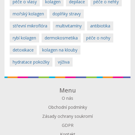
péče o vlasy
kolagen
depilace
péče o nehty
mořský kolagen
doplňky stravy
střevní mikroflóra
multivitamíny
antibiotika
rybí kolagen
dermokosmetika
péče o nohy
detoxikace
kolagen na klouby
hydratace pokožky
výživa
Menu
O nás
Obchodní podmínky
Zásady ochrany soukromí
GDPR
Kontakt