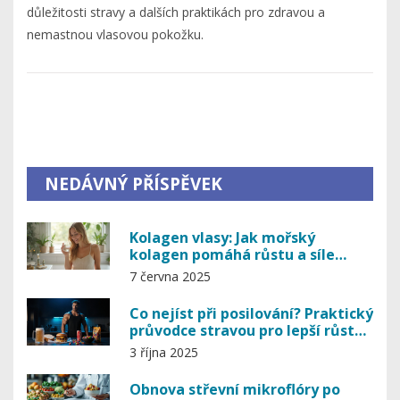
důležitosti stravy a dalších praktikách pro zdravou a
nemastnou vlasovou pokožku.
NEDÁVNÝ PŘÍSPĚVEK
Kolagen vlasy: Jak mořský
kolagen pomáhá růstu a síle
vlasů
7 června 2025
Co nejíst při posilování? Praktický
průvodce stravou pro lepší růst
svalů
3 října 2025
Obnova střevní mikroflóry po