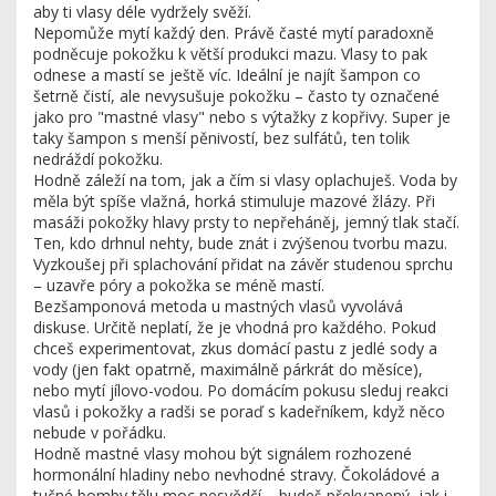
aby ti vlasy déle vydržely svěží.
Nepomůže mytí každý den. Právě časté mytí paradoxně
podněcuje pokožku k větší produkci mazu. Vlasy to pak
odnese a mastí se ještě víc. Ideální je najít šampon co
šetrně čistí, ale nevysušuje pokožku – často ty označené
jako pro "mastné vlasy" nebo s výtažky z kopřivy. Super je
taky šampon s menší pěnivostí, bez sulfátů, ten tolik
nedráždí pokožku.
Hodně záleží na tom, jak a čím si vlasy oplachuješ. Voda by
měla být spíše vlažná, horká stimuluje mazové žlázy. Při
masáži pokožky hlavy prsty to nepřeháněj, jemný tlak stačí.
Ten, kdo drhnul nehty, bude znát i zvýšenou tvorbu mazu.
Vyzkoušej při splachování přidat na závěr studenou sprchu
– uzavře póry a pokožka se méně mastí.
Bezšamponová metoda u mastných vlasů vyvolává
diskuse. Určitě neplatí, že je vhodná pro každého. Pokud
chceš experimentovat, zkus domácí pastu z jedlé sody a
vody (jen fakt opatrně, maximálně párkrát do měsíce),
nebo mytí jílovo-vodou. Po domácím pokusu sleduj reakci
vlasů i pokožky a radši se poraď s kadeřníkem, když něco
nebude v pořádku.
Hodně mastné vlasy mohou být signálem rozhozené
hormonální hladiny nebo nevhodné stravy. Čokoládové a
tučné bomby tělu moc nesvědčí – budeš překvapený, jak i