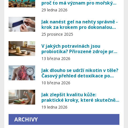
proč to má význam pro mořský
kolagen
29 ledna 2026
Jak nanést gel na nehty správně -
krok za krokem pro dokonalou
manikúru
25 prosince 2025
V jakých potravinách jsou
probiotika? Přirozené zdroje pro
zdravé střevo
13 března 2026
Jak dlouho se udrží nikotin v těle?
Časový přehled detoxikace po
ukončení kouření
10 března 2026
Jak zlepšit kvalitu kůže:
praktické kroky, které skutečně
fungují
19 ledna 2026
ARCHIVY