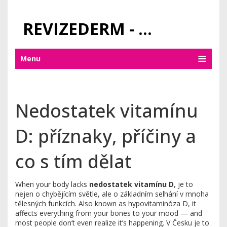
REVIZEDERM - PÉČE O KŮŽI A KOSMETIKA
Menu
Nedostatek vitamínu
D: příznaky, příčiny a
co s tím dělat
When your body lacks
nedostatek vitamínu D
,
je to
nejen o chybějícím světle, ale o základním selhání v mnoha
tělesných funkcích
. Also known as
hypovitaminóza D
, it
affects everything from your bones to your mood — and
most people don’t even realize it’s happening.
V Česku je to