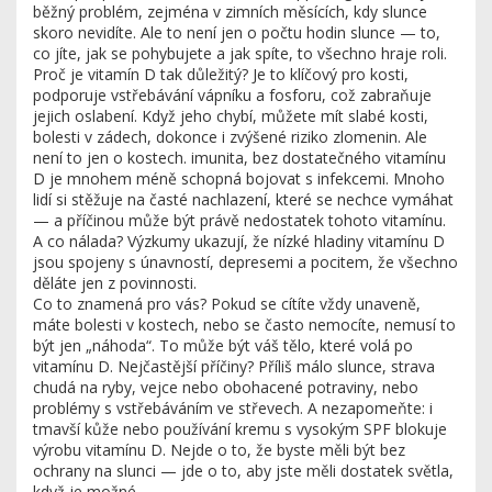
běžný problém, zejména v zimních měsících, kdy slunce
skoro nevidíte. Ale to není jen o počtu hodin slunce — to,
co jíte, jak se pohybujete a jak spíte, to všechno hraje roli.
Proč je vitamín D tak důležitý? Je to klíčový pro
kosti
,
podporuje vstřebávání vápníku a fosforu, což zabraňuje
jejich oslabení
. Když jeho chybí, můžete mít slabé kosti,
bolesti v zádech, dokonce i zvýšené riziko zlomenin. Ale
není to jen o kostech.
imunita
,
bez dostatečného vitamínu
D je mnohem méně schopná bojovat s infekcemi
. Mnoho
lidí si stěžuje na časté nachlazení, které se nechce vymáhat
— a příčinou může být právě nedostatek tohoto vitamínu.
A co nálada? Výzkumy ukazují, že nízké hladiny vitamínu D
jsou spojeny s únavností, depresemi a pocitem, že všechno
děláte jen z povinnosti.
Co to znamená pro vás? Pokud se cítíte vždy unaveně,
máte bolesti v kostech, nebo se často nemocíte, nemusí to
být jen „náhoda“. To může být váš tělo, které volá po
vitamínu D. Nejčastější příčiny? Příliš málo slunce, strava
chudá na ryby, vejce nebo obohacené potraviny, nebo
problémy s vstřebáváním ve střevech. A nezapomeňte: i
tmavší kůže nebo používání kremu s vysokým SPF blokuje
výrobu vitamínu D. Nejde o to, že byste měli být bez
ochrany na slunci — jde o to, aby jste měli dostatek světla,
když je možné.