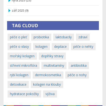
října 2025
(25)
září 2025
(9)
TAG CLOUD
péče o pleť
probiotika
laktobacily
zdraví
péče o vlasy
kolagen
depilace
péče o nehty
mořský kolagen
doplňky stravy
střevní mikroflóra
multivitamíny
antibiotika
rybí kolagen
dermokosmetika
péče o nohy
detoxikace
kolagen na klouby
hydratace pokožky
výživa