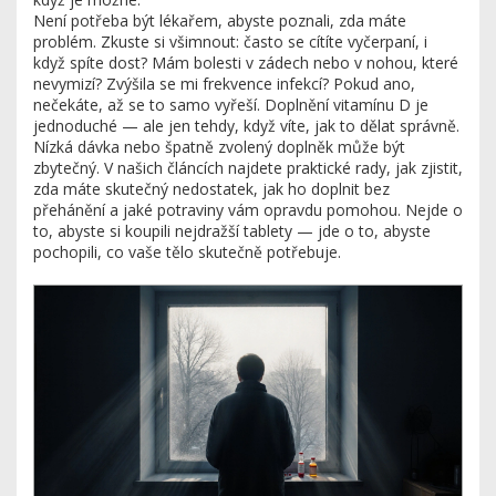
Není potřeba být lékařem, abyste poznali, zda máte
problém. Zkuste si všimnout: často se cítíte vyčerpaní, i
když spíte dost? Mám bolesti v zádech nebo v nohou, které
nevymizí? Zvýšila se mi frekvence infekcí? Pokud ano,
nečekáte, až se to samo vyřeší. Doplnění vitamínu D je
jednoduché — ale jen tehdy, když víte, jak to dělat správně.
Nízká dávka nebo špatně zvolený doplněk může být
zbytečný. V našich článcích najdete praktické rady, jak zjistit,
zda máte skutečný nedostatek, jak ho doplnit bez
přehánění a jaké potraviny vám opravdu pomohou. Nejde o
to, abyste si koupili nejdražší tablety — jde o to, abyste
pochopili, co vaše tělo skutečně potřebuje.