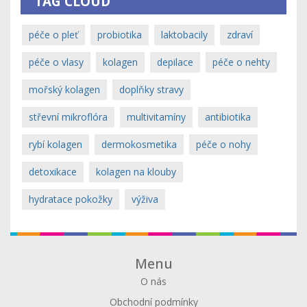
TAG CLOUD
péče o pleť
probiotika
laktobacily
zdraví
péče o vlasy
kolagen
depilace
péče o nehty
mořský kolagen
doplňky stravy
střevní mikroflóra
multivitamíny
antibiotika
rybí kolagen
dermokosmetika
péče o nohy
detoxikace
kolagen na klouby
hydratace pokožky
výživa
Menu
O nás
Obchodní podmínky