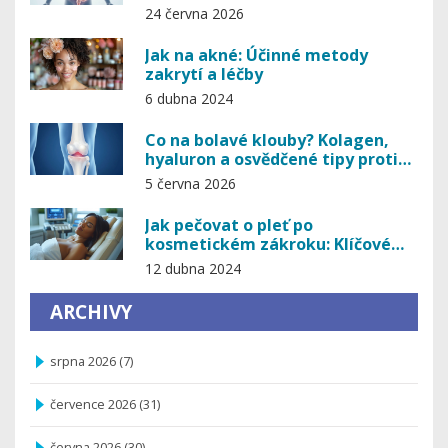
načasování
24 června 2026
Jak na akné: Účinné metody
zakrytí a léčby
6 dubna 2024
Co na bolavé klouby? Kolagen,
hyaluron a osvědčené tipy proti
bolesti
5 června 2026
Jak pečovat o pleť po
kosmetickém zákroku: Klíčové
rady a tipy
12 dubna 2024
ARCHIVY
srpna 2026
(7)
července 2026
(31)
června 2026
(30)