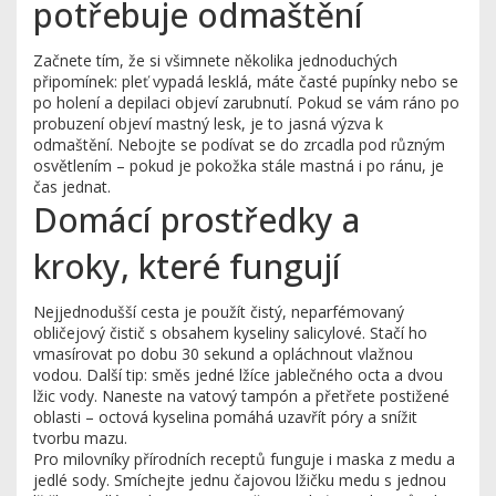
potřebuje odmaštění
Začnete tím, že si všimnete několika jednoduchých
připomínek: pleť vypadá lesklá, máte časté pupínky nebo se
po holení a depilaci objeví zarubnutí. Pokud se vám ráno po
probuzení objeví mastný lesk, je to jasná výzva k
odmaštění. Nebojte se podívat se do zrcadla pod různým
osvětlením – pokud je pokožka stále mastná i po ránu, je
čas jednat.
Domácí prostředky a
kroky, které fungují
Nejjednodušší cesta je použít čistý, neparfémovaný
obličejový čistič s obsahem kyseliny salicylové. Stačí ho
vmasírovat po dobu 30 sekund a opláchnout vlažnou
vodou. Další tip: směs jedné lžíce jablečného octa a dvou
lžic vody. Naneste na vatový tampón a přetřete postižené
oblasti – octová kyselina pomáhá uzavřít póry a snížit
tvorbu mazu.
Pro milovníky přírodních receptů funguje i maska z medu a
jedlé sody. Smíchejte jednu čajovou lžičku medu s jednou