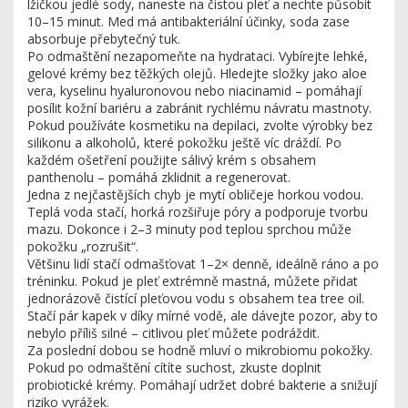
lžičkou jedlé sody, naneste na čistou pleť a nechte působit
10–15 minut. Med má antibakteriální účinky, soda zase
absorbuje přebytečný tuk.
Po odmaštění nezapomeňte na hydrataci. Vybírejte lehké,
gelové krémy bez těžkých olejů. Hledejte složky jako aloe
vera, kyselinu hyaluronovou nebo niacinamid – pomáhají
posílit kožní bariéru a zabránit rychlému návratu mastnoty.
Pokud používáte kosmetiku na depilaci, zvolte výrobky bez
silikonu a alkoholů, které pokožku ještě víc dráždí. Po
každém ošetření použijte sálivý krém s obsahem
panthenolu – pomáhá zklidnit a regenerovat.
Jedna z nejčastějších chyb je mytí obličeje horkou vodou.
Teplá voda stačí, horká rozšiřuje póry a podporuje tvorbu
mazu. Dokonce i 2–3 minuty pod teplou sprchou může
pokožku „rozrušit“.
Většinu lidí stačí odmašťovat 1–2× denně, ideálně ráno a po
tréninku. Pokud je pleť extrémně mastná, můžete přidat
jednorázově čistící pleťovou vodu s obsahem tea tree oil.
Stačí pár kapek v díky mírné vodě, ale dávejte pozor, aby to
nebylo příliš silné – citlivou pleť můžete podráždit.
Za poslední dobou se hodně mluví o mikrobiomu pokožky.
Pokud po odmaštění cítíte suchost, zkuste doplnit
probiotické krémy. Pomáhají udržet dobré bakterie a snižují
riziko vyrážek.