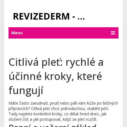
REVIZEDERM - PÉČE O KŮŽI A KOSMETIKA
Menu
Citlivá pleť: rychlé a
účinné kroky, které
fungují
Máte často zarudnutí, pnutí nebo pálí vám kůže po běžných
přípravcích? Citlivá pleť chce jednoduchou, stabilní péči.
Tady najdete konkrétní kroky, co dělat hned dnes, jak
složení číst a jak postupovat, když se pleť rozčilí.