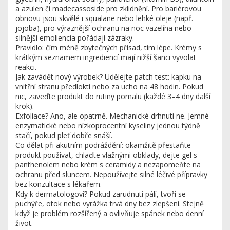
a azulen či madecassoside pro zklidnění. Pro bariérovou
obnovu jsou skvělé i squalane nebo lehké oleje (např.
jojoba), pro výraznější ochranu na noc vazelína nebo
silnější emoliencia pořádají zázraky.
Pravidlo: čím méně zbytečných přísad, tím lépe. Krémy s
krátkým seznamem ingrediencí mají nižší šanci vyvolat
reakci.
Jak zavádět nový výrobek? Udělejte patch test: kapku na
vnitřní stranu předloktí nebo za ucho na 48 hodin. Pokud
nic, zaveďte produkt do rutiny pomalu (každé 3–4 dny další
krok).
Exfoliace? Ano, ale opatrně. Mechanické drhnutí ne. Jemné
enzymatické nebo nízkoprocentní kyseliny jednou týdně
stačí, pokud pleť dobře snáší.
Co dělat při akutním podráždění: okamžitě přestaňte
produkt používat, chlaďte vlažnými obklady, dejte gel s
panthenolem nebo krém s ceramidy a nezapomeňte na
ochranu před sluncem. Nepoužívejte silné léčivé přípravky
bez konzultace s lékařem.
Kdy k dermatologovi? Pokud zarudnutí pálí, tvoří se
puchýře, otok nebo vyrážka trvá dny bez zlepšení. Stejně
když je problém rozšířený a ovlivňuje spánek nebo denní
život.