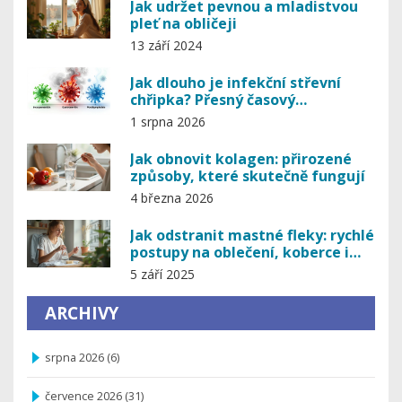
Jak udržet pevnou a mladistvou
pleť na obličeji
13 září 2024
Jak dlouho je infekční střevní
chřipka? Přesný časový
harmonogram nakažlivosti a tipy
1 srpna 2026
na prevenci
Jak obnovit kolagen: přirozené
způsoby, které skutečně fungují
4 března 2026
Jak odstranit mastné fleky: rychlé
postupy na oblečení, koberce i
tvrdé povrchy
5 září 2025
ARCHIVY
srpna 2026
(6)
července 2026
(31)