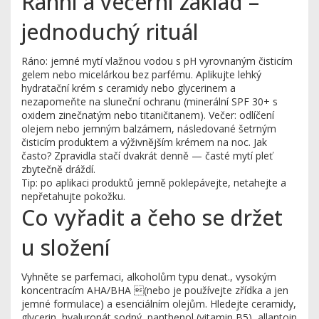
Ranní a večerní základ –
jednoduchý rituál
Ráno: jemné mytí vlažnou vodou s pH vyrovnaným čisticím
gelem nebo micelárkou bez parfému. Aplikujte lehký
hydratační krém s ceramidy nebo glycerinem a
nezapomeňte na sluneční ochranu (minerální SPF 30+ s
oxidem zinečnatým nebo titaničitanem). Večer: odlíčení
olejem nebo jemným balzámem, následované šetrným
čisticím produktem a výživnějším krémem na noc. Jak
často? Zpravidla stačí dvakrát denně — časté mytí pleť
zbytečně dráždí.
Tip: po aplikaci produktů jemně poklepávejte, netahejte a
nepřetahujte pokožku.
Co vyřadit a čeho se držet
u složení
Vyhněte se parfemaci, alkoholům typu denat., vysokým
koncentracím AHA/BHA (nebo je používejte zřídka a jen
jemné formulace) a esenciálním olejům. Hledejte ceramidy,
glycerin, hyaluronát sodný, panthenol (vitamin B5), allantoin