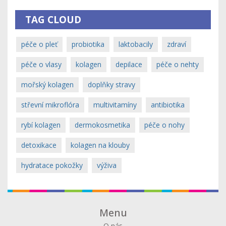
TAG CLOUD
péče o pleť
probiotika
laktobacily
zdraví
péče o vlasy
kolagen
depilace
péče o nehty
mořský kolagen
doplňky stravy
střevní mikroflóra
multivitamíny
antibiotika
rybí kolagen
dermokosmetika
péče o nohy
detoxikace
kolagen na klouby
hydratace pokožky
výživa
Menu
O nás