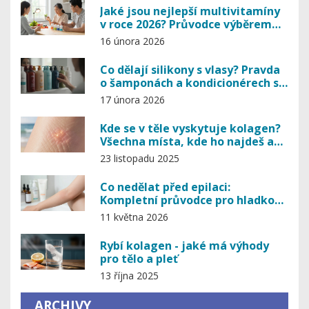
Jaké jsou nejlepší multivitamíny
v roce 2026? Průvodce výběrem
podle věku, pohlaví a potřeb
16 února 2026
Co dělají silikony s vlasy? Pravda
o šamponách a kondicionérech s
dimethikonem
17 února 2026
Kde se v těle vyskytuje kolagen?
Všechna místa, kde ho najdeš a
proč je důležitý
23 listopadu 2025
Co nedělat před epilaci:
Kompletní průvodce pro hladkou
kůži bez bolesti
11 května 2026
Rybí kolagen - jaké má výhody
pro tělo a pleť
13 října 2025
ARCHIVY