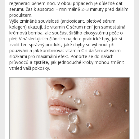
regeneraci během noci. V obou případech je důležité dát
serumu čas k absorpci – minimálně 2–3 minuty před dalším
produktem.
Výše zmíněné souvislosti (antioxidant, pleťové sérum,
kolagen) ukazují, že vitamin C sérum není jen samostatná
krémová bomba, ale součást širšího ekosystému péče o
pleť. V následujících článcích najdete praktické tipy, jak si
zvolit ten správný produkt, jaké chyby se vyhnout při
používání a jak kombinovat vitamin C s dalšími aktivními
složkami pro maximální efekt. Ponořte se do našich
průvodců a zjistěte, jak jednoduché kroky mohou změnit
vzhled vaší pokožky.