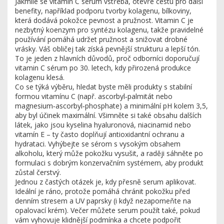
Jakmile se vitamin C sérum vstřebá, otevře cestu pro další
benefity, například podporu tvorby
kolagenu
,
bílkoviny,
která dodává pokožce pevnost a pružnost
. Vitamin C je
nezbytný koenzym pro syntézu kolagenu, takže pravidelné
používání pomáhá udržet pružnost a snižovat drobné
vrásky. Váš obličej tak získá pevnější strukturu a lepší tón.
To je jeden z hlavních důvodů, proč odborníci doporučují
vitamin C sérum po 30. letech, kdy přirozená produkce
kolagenu klesá.
Co se týká výběru, hledat byste měli produkty s stabilní
formou vitamínu C (např. ascorbyl‑palmitát nebo
magnesium‑ascorbyl‑phosphate) a minimální pH kolem 3,5,
aby byl účinek maximální. Všimněte si také obsahu dalších
látek, jako jsou kyselina hyaluronová, niacinamid nebo
vitamín E – ty často doplňují antioxidantní ochranu a
hydrataci. Vyhýbejte se sérom s vysokým obsahem
alkoholu, který může pokožku vysušit, a raději sáhněte po
formulaci s dobrým konzervačním systémem, aby produkt
zůstal čerstvý.
Jednou z častých otázek je, kdy přesně serum aplikovat.
Ideální je ráno, protože pomáhá chránit pokožku před
denním stresem a UV paprsky (i když nezapomeňte na
opalovací krém). Večer můžete serum použít také, pokud
vám vyhovuje klidnější podmínka a chcete podpořit