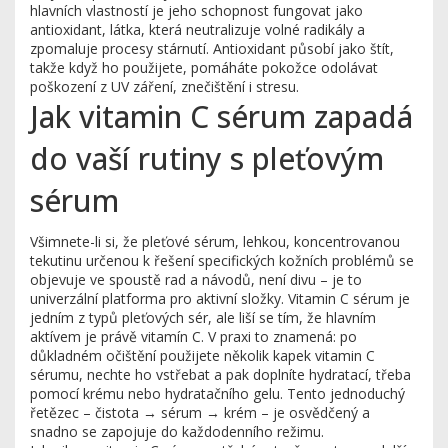
hlavních vlastností je jeho schopnost fungovat jako
antioxidant
,
látka, která neutralizuje volné radikály a
zpomaluje procesy stárnutí
. Antioxidant působí jako štít,
takže když ho použijete, pomáháte pokožce odolávat
poškození z UV záření, znečištění i stresu.
Jak vitamin C sérum zapadá
do vaší rutiny s pleťovým
sérum
Všimnete-li si, že
pleťové sérum
,
lehkou, koncentrovanou
tekutinu určenou k řešení specifických kožních problémů
se
objevuje ve spoustě rad a návodů, není divu – je to
univerzální platforma pro aktivní složky. Vitamin C sérum je
jedním z typů pleťových sér, ale liší se tím, že hlavním
aktívem je právě vitamín C. V praxi to znamená: po
důkladném očištění použijete několik kapek vitamin C
sérumu, nechte ho vstřebat a pak doplníte hydratací, třeba
pomocí krému nebo hydratačního gelu. Tento jednoduchý
řetězec – čistota → sérum → krém – je osvědčený a
snadno se zapojuje do každodenního režimu.