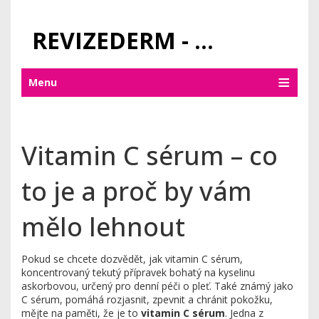
REVIZEDERM - PÉČE O KŮŽI A KOSMETIKA
Menu
Vitamin C sérum – co
to je a proč by vám
mělo lehnout
Pokud se chcete dozvědět, jak
vitamin C sérum
,
koncentrovaný tekutý přípravek bohatý na kyselinu
askorbovou, určený pro denní péči o pleť
. Také známý jako
C sérum
, pomáhá rozjasnit, zpevnit a chránit pokožku
,
mějte na paměti, že je to
vitamin C sérum
. Jedna z