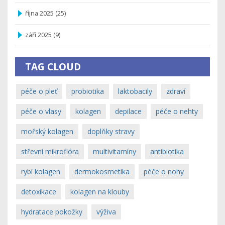
října 2025
(25)
září 2025
(9)
TAG CLOUD
péče o pleť
probiotika
laktobacily
zdraví
péče o vlasy
kolagen
depilace
péče o nehty
mořský kolagen
doplňky stravy
střevní mikroflóra
multivitamíny
antibiotika
rybí kolagen
dermokosmetika
péče o nohy
detoxikace
kolagen na klouby
hydratace pokožky
výživa