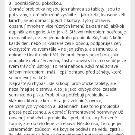
a i podrážděnou pokožkou
.
Domácí probiotika nejsou jen náhrada za tablety. Jsou to
potraviny, které přirozeně vyrábíte – jako kefír, kvasené zelí,
kimchi, nebo domácí jogurt z kultury. Tyto potraviny
obsahují mnohem více různých kmenů bakterií než jakýkoli
doplněk z drogerie. A to je klíč. Střevní mikrobiom potřebuje
rozmanitost, ne jen jednu druhu probiotik. Když piješ kefír
každý den, nebo jíš kvasené zelí k obědu, podporuješ celý
ekosystém ve svém těle – ne jen střeva, ale i imunitu, a
dokonce i kvalitu pleti. Víš, že problémy s pokožkou, jako
jsou akné nebo červenání, často souvisí s tím, co se děje ve
tvém trávicím ústrojí? To není náhoda. Když máš zdravé
střevní mikrobiom, máš i lepší ochranu před záněty, které
se projevují na kůži.
Nejčastější chyba? Lidé si koupí probiotické tablety, ale
nezajímají se o stravu. A to je jako kdybys chtěl zasadit
semínko do písku. Probiotika potřebují prebiotika –
vlákninu, která je krmí. A ta je v zelenině, ovoce,
celozrnných výrobcích a luštěninách. Bez toho probiotika
prostě nezůstanou. A domácí fermentované potraviny? Už
obsahují obě věci – probiotika i prebiotika – v přirozené
formě, kterou tělo lépe vstřebává. Někdo říká, že to je jen
„staromódní způsob“. Ale když se podíváš na vědu, zjistíš,
že lidé v zemích, kde se fermentované potraviny jedí každý