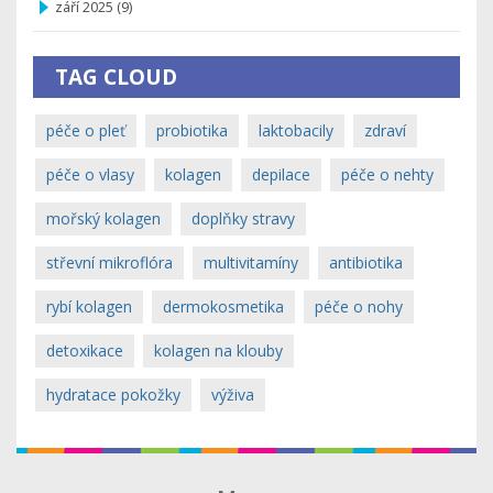
září 2025
(9)
TAG CLOUD
péče o pleť
probiotika
laktobacily
zdraví
péče o vlasy
kolagen
depilace
péče o nehty
mořský kolagen
doplňky stravy
střevní mikroflóra
multivitamíny
antibiotika
rybí kolagen
dermokosmetika
péče o nohy
detoxikace
kolagen na klouby
hydratace pokožky
výživa