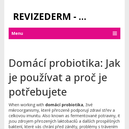
REVIZEDERM - PÉČE O KŮŽI A KOSMETIKA
Menu
Domácí probiotika: Jak
je používat a proč je
potřebujete
When working with
domácí probiotika
,
živé
mikroorganismy, které přirozeně podporují zdraví střev a
celkovou imunitu
. Also known as
fermentované potraviny
, it
jsou zdrojem přirozených laktobacilů a dalších prospěšných
bakterií, které vás chrání před záněty, problémy s trávením