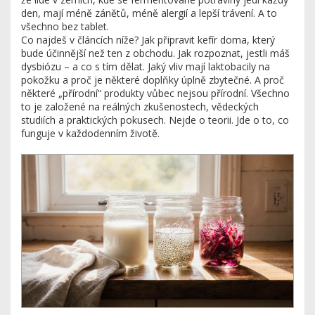
den, mají méně zánětů, méně alergií a lepší trávení. A to
všechno bez tablet.
Co najdeš v článcích níže? Jak připravit kefír doma, který
bude účinnější než ten z obchodu. Jak rozpoznat, jestli máš
dysbiózu – a co s tím dělat. Jaký vliv mají laktobacily na
pokožku a proč je některé doplňky úplně zbytečné. A proč
některé „přírodní“ produkty vůbec nejsou přírodní. Všechno
to je založené na reálných zkušenostech, vědeckých
studiích a praktických pokusech. Nejde o teorii. Jde o to, co
funguje v každodenním životě.