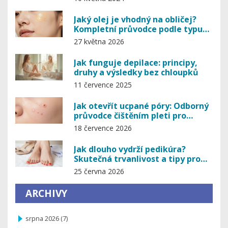
Jaký olej je vhodný na obličej?
Kompletní průvodce podle typu
pleti
27 května 2026
Jak funguje depilace: principy,
druhy a výsledky bez chloupků
11 července 2025
Jak otevřít ucpané póry: Odborný
průvodce čištěním pleti pro
jasnou pleť
18 července 2026
Jak dlouho vydrží pedikúra?
Skutečná trvanlivost a tipy pro
prodloužení efektu
25 června 2026
ARCHIVY
srpna 2026
(7)