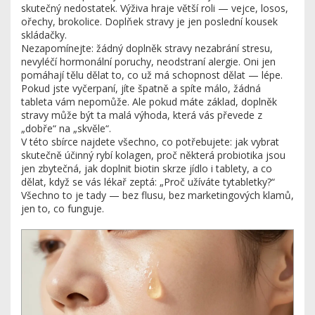
skutečný nedostatek. Výživa hraje větší roli — vejce, losos,
ořechy, brokolice. Doplňek stravy je jen poslední kousek
skládačky.
Nezapomínejte: žádný doplněk stravy nezabrání stresu,
nevyléčí hormonální poruchy, neodstraní alergie. Oni jen
pomáhají tělu dělat to, co už má schopnost dělat — lépe.
Pokud jste vyčerpaní, jíte špatně a spíte málo, žádná
tableta vám nepomůže. Ale pokud máte základ, doplněk
stravy může být ta malá výhoda, která vás převede z
„dobře“ na „skvěle“.
V této sbírce najdete všechno, co potřebujete: jak vybrat
skutečně účinný rybí kolagen, proč některá probiotika jsou
jen zbytečná, jak doplnit biotin skrze jídlo i tablety, a co
dělat, když se vás lékař zeptá: „Proč užíváte tytabletky?“
Všechno to je tady — bez flusu, bez marketingových klamů,
jen to, co funguje.