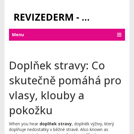
REVIZEDERM - PÉČE O KŮŽI A KOSMETIKA
Menu
Doplňek stravy: Co
skutečně pomáhá pro
vlasy, klouby a
pokožku
When you hear
doplňek stravy
,
doplněk výživy, který
doplňuje nedostatky v běžné stravě
. Also known as