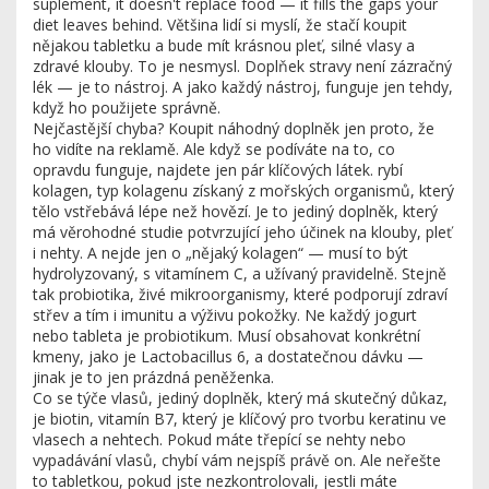
suplement
, it doesn't replace food — it fills the gaps your
diet leaves behind.
Většina lidí si myslí, že stačí koupit
nějakou tabletku a bude mít krásnou pleť, silné vlasy a
zdravé klouby. To je nesmysl. Doplňek stravy není zázračný
lék — je to nástroj. A jako každý nástroj, funguje jen tehdy,
když ho použijete správně.
Nejčastější chyba? Koupit náhodný doplněk jen proto, že
ho vidíte na reklamě. Ale když se podíváte na to, co
opravdu funguje, najdete jen pár klíčových látek.
rybí
kolagen
,
typ kolagenu získaný z mořských organismů, který
tělo vstřebává lépe než hovězí
.
Je to jediný doplněk, který
má věrohodné studie potvrzující jeho účinek na klouby, pleť
i nehty. A nejde jen o „nějaký kolagen“ — musí to být
hydrolyzovaný, s vitamínem C, a užívaný pravidelně. Stejně
tak
probiotika
,
živé mikroorganismy, které podporují zdraví
střev a tím i imunitu a výživu pokožky
.
Ne každý jogurt
nebo tableta je probiotikum. Musí obsahovat konkrétní
kmeny, jako je Lactobacillus 6, a dostatečnou dávku —
jinak je to jen prázdná peněženka.
Co se týče vlasů, jediný doplněk, který má skutečný důkaz,
je
biotin
,
vitamín B7, který je klíčový pro tvorbu keratinu ve
vlasech a nehtech
.
Pokud máte třepící se nehty nebo
vypadávání vlasů, chybí vám nejspíš právě on. Ale neřešte
to tabletkou, pokud jste nezkontrolovali, jestli máte