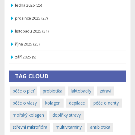
ledna 2026
(25)
prosince 2025
(27)
listopadu 2025
(31)
října 2025
(25)
září 2025
(9)
TAG CLOUD
péče o pleť
probiotika
laktobacily
zdraví
péče o vlasy
kolagen
depilace
péče o nehty
mořský kolagen
doplňky stravy
střevní mikroflóra
multivitamíny
antibiotika