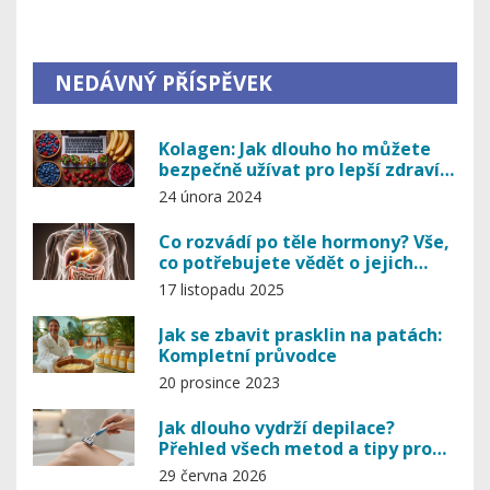
NEDÁVNÝ PŘÍSPĚVEK
Kolagen: Jak dlouho ho můžete
bezpečně užívat pro lepší zdraví a
krásu?
24 února 2024
Co rozvádí po těle hormony? Vše,
co potřebujete vědět o jejich
cestě a detoxikaci
17 listopadu 2025
Jak se zbavit prasklin na patách:
Kompletní průvodce
20 prosince 2023
Jak dlouho vydrží depilace?
Přehled všech metod a tipy pro
delší hladkost
29 června 2026